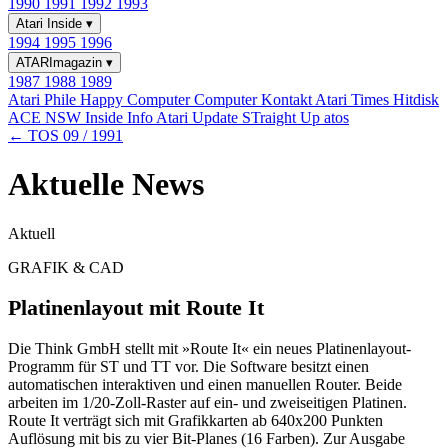
1990
1991
1992
1993
Atari Inside
▾
1994
1995
1996
ATARImagazin
▾
1987
1988
1989
Atari Phile
Happy Computer
Computer Kontakt
Atari Times
Hitdisk
ACE NSW Inside Info
Atari Update
STraight Up
atos
← TOS 09 / 1991
Aktuelle News
Aktuell
GRAFIK & CAD
Platinenlayout mit Route It
Die Think GmbH stellt mit »Route It« ein neues Platinenlayout-
Programm für ST und TT vor. Die Software besitzt einen
automatischen interaktiven und einen manuellen Router. Beide
arbeiten im 1/20-Zoll-Raster auf ein- und zweiseitigen Platinen.
Route It verträgt sich mit Grafikkarten ab 640x200 Punkten
Auflösung mit bis zu vier Bit-Planes (16 Farben). Zur Ausgabe