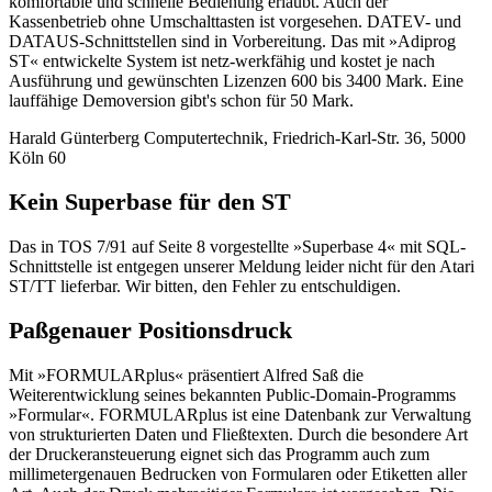
komfortable und schnelle Bedienung erlaubt. Auch der
Kassenbetrieb ohne Umschalttasten ist vorgesehen. DATEV- und
DATAUS-Schnittstellen sind in Vorbereitung. Das mit »Adiprog
ST« entwickelte System ist netz-werkfähig und kostet je nach
Ausführung und gewünschten Lizenzen 600 bis 3400 Mark. Eine
lauffähige Demoversion gibt's schon für 50 Mark.
Harald Günterberg Computertechnik, Friedrich-Karl-Str. 36, 5000
Köln 60
Kein Superbase für den ST
Das in TOS 7/91 auf Seite 8 vorgestellte »Superbase 4« mit SQL-
Schnittstelle ist entgegen unserer Meldung leider nicht für den Atari
ST/TT lieferbar. Wir bitten, den Fehler zu entschuldigen.
Paßgenauer Positionsdruck
Mit »FORMULARplus« präsentiert Alfred Saß die
Weiterentwicklung seines bekannten Public-Domain-Programms
»Formular«. FORMULARplus ist eine Datenbank zur Verwaltung
von strukturierten Daten und Fließtexten. Durch die besondere Art
der Druckeransteuerung eignet sich das Programm auch zum
millimetergenauen Bedrucken von Formularen oder Etiketten aller