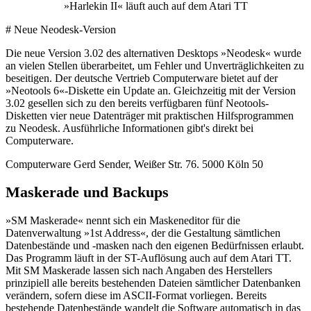
»Harlekin II« läuft auch auf dem Atari TT
# Neue Neodesk-Version
Die neue Version 3.02 des alternativen Desktops »Neodesk« wurde
an vielen Stellen überarbeitet, um Fehler und Unverträglichkeiten zu
beseitigen. Der deutsche Vertrieb Computerware bietet auf der
»Neotools 6«-Diskette ein Update an. Gleichzeitig mit der Version
3.02 gesellen sich zu den bereits verfügbaren fünf Neotools-
Disketten vier neue Datenträger mit praktischen Hilfsprogrammen
zu Neodesk. Ausführliche Informationen gibt's direkt bei
Computerware.
Computerware Gerd Sender, Weißer Str. 76. 5000 Köln 50
Maskerade und Backups
»SM Maskerade« nennt sich ein Maskeneditor für die
Datenverwaltung »1st Address«, der die Gestaltung sämtlichen
Datenbestände und -masken nach den eigenen Bedürfnissen erlaubt.
Das Programm läuft in der ST-Auflösung auch auf dem Atari TT.
Mit SM Maskerade lassen sich nach Angaben des Herstellers
prinzipiell alle bereits bestehenden Dateien sämtlicher Datenbanken
verändern, sofern diese im ASCII-Format vorliegen. Bereits
bestehende Datenbestände wandelt die Software automatisch in das