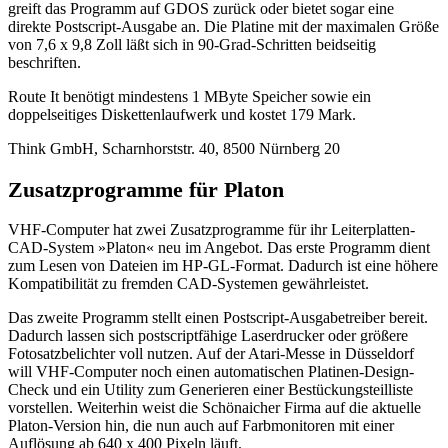
greift das Programm auf GDOS zurück oder bietet sogar eine
direkte Postscript-Ausgabe an. Die Platine mit der maximalen Größe
von 7,6 x 9,8 Zoll läßt sich in 90-Grad-Schritten beidseitig
beschriften.
Route It benötigt mindestens 1 MByte Speicher sowie ein
doppelseitiges Diskettenlaufwerk und kostet 179 Mark.
Think GmbH, Scharnhorststr. 40, 8500 Nürnberg 20
Zusatzprogramme für Platon
VHF-Computer hat zwei Zusatzprogramme für ihr Leiterplatten-
CAD-System »Platon« neu im Angebot. Das erste Programm dient
zum Lesen von Dateien im HP-GL-Format. Dadurch ist eine höhere
Kompatibilität zu fremden CAD-Systemen gewährleistet.
Das zweite Programm stellt einen Postscript-Ausgabetreiber bereit.
Dadurch lassen sich postscriptfähige Laserdrucker oder größere
Fotosatzbelichter voll nutzen. Auf der Atari-Messe in Düsseldorf
will VHF-Computer noch einen automatischen Platinen-Design-
Check und ein Utility zum Generieren einer Bestückungsteilliste
vorstellen. Weiterhin weist die Schönaicher Firma auf die aktuelle
Platon-Version hin, die nun auch auf Farbmonitoren mit einer
Auflösung ab 640 x 400 Pixeln läuft.