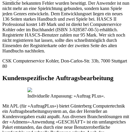
Sämtliche bekannten Fehler wurden beseitigt. Der Anwender ist nun
nicht mehr an eine Spielrichtung gebunden, sondern kann Spiele
jeden Genres entwickeln. Dem Entwicklungsset liegen ein neues
136 Seiten starkes Handbuch und zwei Spiele bei. HASCS II
Professional kostet 149 Mark und ist direkt bei Computerservice
Kohler oder im Buchhandel (ISBN 3-928587-00-5) erhältlich.
Registrierte HASCS-Benutzer zahlen nur 95 Mark. Wer sich noch
nicht registrieren hat lassen, sollte dies schnellstmöglich durch
Einsenden der Registrierkarte oder der zweiten Seite des alten
Handbuchs nachholen.
CSK Computerservice Kohler, Don-Carlos-Str. 33b, 7000 Stuttgart
80
Kundenspezifische Auftragsbearbeitung
Individuelle Anpassung: »Auftrag PLus«.
Mit APL (für »AuftragPLus«) bietet Günterberg Computertechnik
ein Auftragsbearbeitungssystem an, das der Hersteller an
Kundenvorgaben exakt anpaßt. Aus diversen Branchenlösungen mit
der »Admens«-Anwendung »GESCHÄFT« ist ein umfangreiches
Paket entstanden, das durch eine neue Benutzeroberfläche