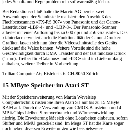
jedes Schalt- und Regelproblem rein softwaremäßig lösbar.
Bei Redaktionsschluß hatte die Marvin AG bereits zwei
Anwendungen der Schnittstelle realisiert: den Anschluß des
Flachbettscanners »FX-RS 307« von Panasonic und der Canon-
Laserdrucker »LBP-4« und »LBP-8«. Der Panasonic-Scanner
arbeitet mit einer Auflösung bis zu 600 dpi und 256 Graustufen. Das
xi-Interface erweitert auch die Funktionalität der Canon-Drucker:
Grafiken lassen sich nun über die Videoschnittstelle des Geräts
direkt auf die Walze bannen. Weitere Vorteile sind die hohe
Geschwindigkeit durch DMA-Transfer und der fast randlose Druck
(1 mm). Treiber für »Calamus« und »IDC« sind im Lieferumfang
enthalten, weitere Treiber in Vorbereitung.
Trillian Computer A6, Eisfeldstr. 6. CH-8050 Zürich
15 MByte Speicher im Atari ST
Mit der Speichererweiterung von Martin Wevelsiep
Computertechnik rüsten Sie Ihren Atari ST auf bis zu 15 MByte
RAM auf. Durch die Verwendung von CMOS-Bausteinen und 4
MBit-Chips bleiben Stromverbrauch und Wärmeentwicklung
niedrig. Die Erweiterung läßt sich ohne Lötarbeiten einbauen, sofern
Shifter und MMU gesockelt sind. Im Mega ST hat die Karte sogar
noch neben diversen Erweiterungen wie beispielsweise