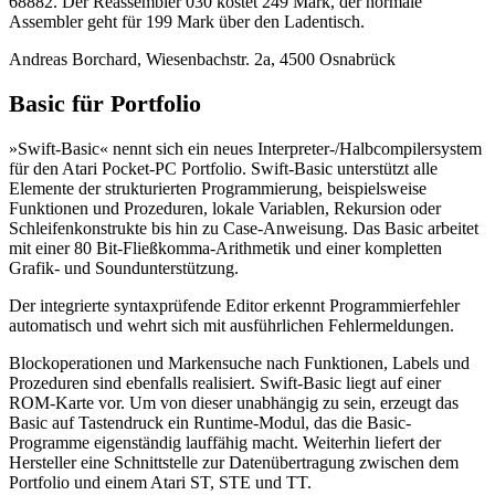
68882. Der Reassembler 030 kostet 249 Mark, der normale
Assembler geht für 199 Mark über den Ladentisch.
Andreas Borchard, Wiesenbachstr. 2a, 4500 Osnabrück
Basic für Portfolio
»Swift-Basic« nennt sich ein neues Interpreter-/Halbcompilersystem
für den Atari Pocket-PC Portfolio. Swift-Basic unterstützt alle
Elemente der strukturierten Programmierung, beispielsweise
Funktionen und Prozeduren, lokale Variablen, Rekursion oder
Schleifenkonstrukte bis hin zu Case-Anweisung. Das Basic arbeitet
mit einer 80 Bit-Fließkomma-Arithmetik und einer kompletten
Grafik- und Soundunterstützung.
Der integrierte syntaxprüfende Editor erkennt Programmierfehler
automatisch und wehrt sich mit ausführlichen Fehlermeldungen.
Blockoperationen und Markensuche nach Funktionen, Labels und
Prozeduren sind ebenfalls realisiert. Swift-Basic liegt auf einer
ROM-Karte vor. Um von dieser unabhängig zu sein, erzeugt das
Basic auf Tastendruck ein Runtime-Modul, das die Basic-
Programme eigenständig lauffähig macht. Weiterhin liefert der
Hersteller eine Schnittstelle zur Datenübertragung zwischen dem
Portfolio und einem Atari ST, STE und TT.