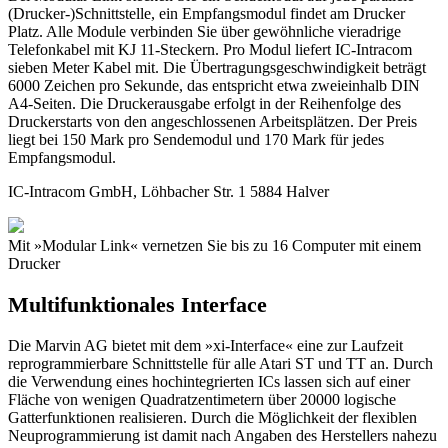
(Drucker-)Schnittstelle, ein Empfangsmodul findet am Drucker
Platz. Alle Module verbinden Sie über gewöhnliche vieradrige
Telefonkabel mit KJ 11-Steckern. Pro Modul liefert IC-Intracom
sieben Meter Kabel mit. Die Übertragungsgeschwindigkeit beträgt
6000 Zeichen pro Sekunde, das entspricht etwa zweieinhalb DIN
A4-Seiten. Die Druckerausgabe erfolgt in der Reihenfolge des
Druckerstarts von den angeschlossenen Arbeitsplätzen. Der Preis
liegt bei 150 Mark pro Sendemodul und 170 Mark für jedes
Empfangsmodul.
IC-Intracom GmbH, Löhbacher Str. 1 5884 Halver
Mit »Modular Link« vernetzen Sie bis zu 16 Computer mit einem
Drucker
Multifunktionales Interface
Die Marvin AG bietet mit dem »xi-Interface« eine zur Laufzeit
reprogrammierbare Schnittstelle für alle Atari ST und TT an. Durch
die Verwendung eines hochintegrierten ICs lassen sich auf einer
Fläche von wenigen Quadratzentimetern über 20000 logische
Gatterfunktionen realisieren. Durch die Möglichkeit der flexiblen
Neuprogrammierung ist damit nach Angaben des Herstellers nahezu