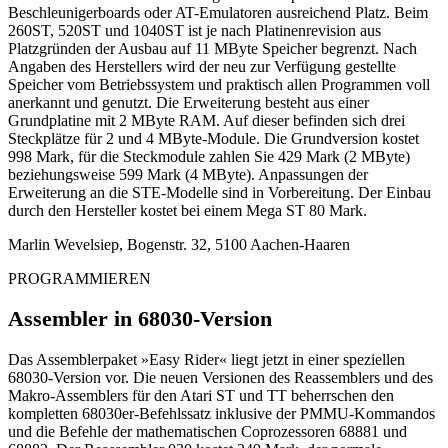
Beschleunigerboards oder AT-Emulatoren ausreichend Platz. Beim
260ST, 520ST und 1040ST ist je nach Platinenrevision aus
Platzgründen der Ausbau auf 11 MByte Speicher begrenzt. Nach
Angaben des Herstellers wird der neu zur Verfügung gestellte
Speicher vom Betriebssystem und praktisch allen Programmen voll
anerkannt und genutzt. Die Erweiterung besteht aus einer
Grundplatine mit 2 MByte RAM. Auf dieser befinden sich drei
Steckplätze für 2 und 4 MByte-Module. Die Grundversion kostet
998 Mark, für die Steckmodule zahlen Sie 429 Mark (2 MByte)
beziehungsweise 599 Mark (4 MByte). Anpassungen der
Erweiterung an die STE-Modelle sind in Vorbereitung. Der Einbau
durch den Hersteller kostet bei einem Mega ST 80 Mark.
Marlin Wevelsiep, Bogenstr. 32, 5100 Aachen-Haaren
PROGRAMMIEREN
Assembler in 68030-Version
Das Assemblerpaket »Easy Rider« liegt jetzt in einer speziellen
68030-Version vor. Die neuen Versionen des Reassemblers und des
Makro-Assemblers für den Atari ST und TT beherrschen den
kompletten 68030er-Befehlssatz inklusive der PMMU-Kommandos
und die Befehle der mathematischen Coprozessoren 68881 und