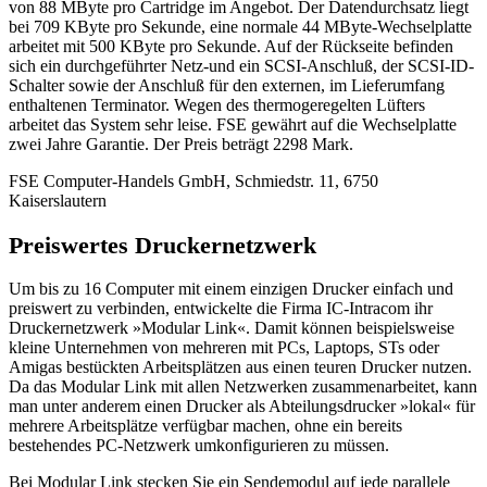
von 88 MByte pro Cartridge im Angebot. Der Datendurchsatz liegt
bei 709 KByte pro Sekunde, eine normale 44 MByte-Wechselplatte
arbeitet mit 500 KByte pro Sekunde. Auf der Rückseite befinden
sich ein durchgeführter Netz-und ein SCSI-Anschluß, der SCSI-ID-
Schalter sowie der Anschluß für den externen, im Lieferumfang
enthaltenen Terminator. Wegen des thermogeregelten Lüfters
arbeitet das System sehr leise. FSE gewährt auf die Wechselplatte
zwei Jahre Garantie. Der Preis beträgt 2298 Mark.
FSE Computer-Handels GmbH, Schmiedstr. 11, 6750
Kaiserslautern
Preiswertes Druckernetzwerk
Um bis zu 16 Computer mit einem einzigen Drucker einfach und
preiswert zu verbinden, entwickelte die Firma IC-Intracom ihr
Druckernetzwerk »Modular Link«. Damit können beispielsweise
kleine Unternehmen von mehreren mit PCs, Laptops, STs oder
Amigas bestückten Arbeitsplätzen aus einen teuren Drucker nutzen.
Da das Modular Link mit allen Netzwerken zusammenarbeitet, kann
man unter anderem einen Drucker als Abteilungsdrucker »lokal« für
mehrere Arbeitsplätze verfügbar machen, ohne ein bereits
bestehendes PC-Netzwerk umkonfigurieren zu müssen.
Bei Modular Link stecken Sie ein Sendemodul auf jede parallele