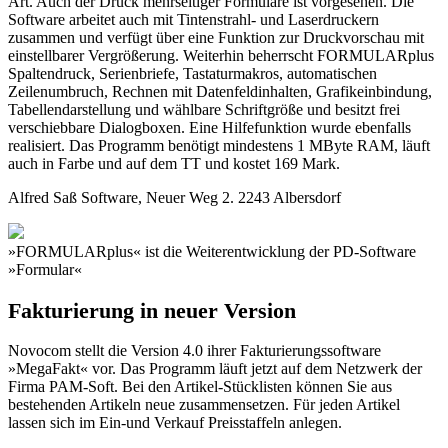
Art. Auch der Druck mehrseitiger Formulare ist vorgesehen. Die
Software arbeitet auch mit Tintenstrahl- und Laserdruckern
zusammen und verfügt über eine Funktion zur Druckvorschau mit
einstellbarer Vergrößerung. Weiterhin beherrscht FORMULARplus
Spaltendruck, Serienbriefe, Tastaturmakros, automatischen
Zeilenumbruch, Rechnen mit Datenfeldinhalten, Grafikeinbindung,
Tabellendarstellung und wählbare Schriftgröße und besitzt frei
verschiebbare Dialogboxen. Eine Hilfefunktion wurde ebenfalls
realisiert. Das Programm benötigt mindestens 1 MByte RAM, läuft
auch in Farbe und auf dem TT und kostet 169 Mark.
Alfred Saß Software, Neuer Weg 2. 2243 Albersdorf
»FORMULARplus« ist die Weiterentwicklung der PD-Software
»Formular«
Fakturierung in neuer Version
Novocom stellt die Version 4.0 ihrer Fakturierungssoftware
»MegaFakt« vor. Das Programm läuft jetzt auf dem Netzwerk der
Firma PAM-Soft. Bei den Artikel-Stücklisten können Sie aus
bestehenden Artikeln neue zusammensetzen. Für jeden Artikel
lassen sich im Ein-und Verkauf Preisstaffeln anlegen.