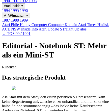
1990
1991
1992
1993
Atari Inside
▾
1994
1995
1996
ATARImagazin
▾
1987
1988
1989
Atari Phile
Happy Computer
Computer Kontakt
Atari Times
Hitdisk
ACE NSW Inside Info
Atari Update
STraight Up
atos
← TOS 09 / 1991
Editorial - Notebook ST: Mehr
als ein Mini-ST
Rubriken
Das strategische Produkt
Als Atari mit dem Stacy den ersten portablen ST präsentierte, kam
keine Begeisterung auf: zu schwer, zu unhandlich und nur zirka eine
halbe Stunde stromunabhängig - das lockte keine Käuferscharen.
Anders der Notebook ST mit beeindruckend geringen