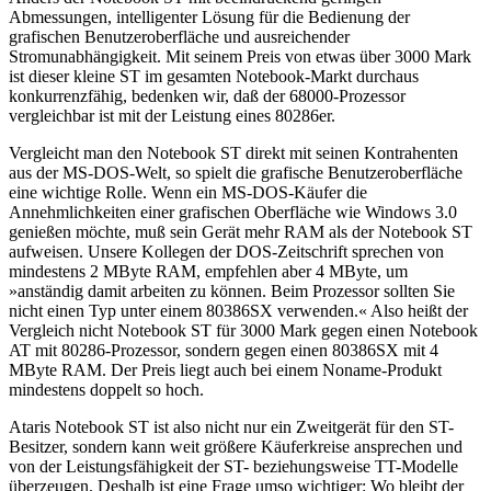
Abmessungen, intelligenter Lösung für die Bedienung der
grafischen Benutzeroberfläche und ausreichender
Stromunabhängigkeit. Mit seinem Preis von etwas über 3000 Mark
ist dieser kleine ST im gesamten Notebook-Markt durchaus
konkurrenzfähig, bedenken wir, daß der 68000-Prozessor
vergleichbar ist mit der Leistung eines 80286er.
Vergleicht man den Notebook ST direkt mit seinen Kontrahenten
aus der MS-DOS-Welt, so spielt die grafische Benutzeroberfläche
eine wichtige Rolle. Wenn ein MS-DOS-Käufer die
Annehmlichkeiten einer grafischen Oberfläche wie Windows 3.0
genießen möchte, muß sein Gerät mehr RAM als der Notebook ST
aufweisen. Unsere Kollegen der DOS-Zeitschrift sprechen von
mindestens 2 MByte RAM, empfehlen aber 4 MByte, um
»anständig damit arbeiten zu können. Beim Prozessor sollten Sie
nicht einen Typ unter einem 80386SX verwenden.« Also heißt der
Vergleich nicht Notebook ST für 3000 Mark gegen einen Notebook
AT mit 80286-Prozessor, sondern gegen einen 80386SX mit 4
MByte RAM. Der Preis liegt auch bei einem Noname-Produkt
mindestens doppelt so hoch.
Ataris Notebook ST ist also nicht nur ein Zweitgerät für den ST-
Besitzer, sondern kann weit größere Käuferkreise ansprechen und
von der Leistungsfähigkeit der ST- beziehungsweise TT-Modelle
überzeugen. Deshalb ist eine Frage umso wichtiger: Wo bleibt der