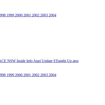
1998
1999
2000
2001
2002
2003
2004
ACE NSW Inside Info
Atari Update
STraight Up
atos
1998
1999
2000
2001
2002
2003
2004