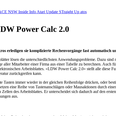
ACE NSW Inside Info
Atari Update
STraight Up
atos
LDW Power Calc 2.0
os erledigen sie komplizierte Rechenvorgänge fast automatisch un
itsblätter lösen die unterschiedlichsten Anwendungsprobleme. Dazu sind 
aller Mitarbeiter einer Firma aus einer Tabelle zu berechnen. Auch fü
ktronischen Arbeitsblattes. »LDW Power Calc 2.0« stellt alle diese F
ratur zurückgreifen kann.
te Tasten immer wieder in der gleichen Reihenfolge drücken, oder bes
rsetzen eine Reihe von Tastenanschlägen oder Mausaktionen durch einen
 Zellen des Arbeitsblattes. Er unterscheidet sich dadurch auf den ers
sungen aus.