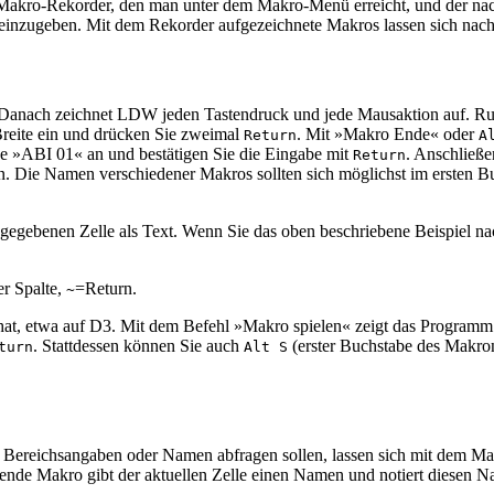
kro-Rekorder, den man unter dem Makro-Menü erreicht, und der nach s
le einzugeben. Mit dem Rekorder aufgezeichnete Makros lassen sich nac
 Danach zeichnet LDW jeden Tastendruck und jede Mausaktion auf. R
Breite ein und drücken Sie zweimal
. Mit »Makro Ende« oder
Return
A
e »ABI 01« an und bestätigen Sie die Eingabe mit
. Anschließ
Return
in. Die Namen verschiedener Makros sollten sich möglichst im ersten Bu
egebenen Zelle als Text. Wenn Sie das oben beschriebene Beispiel nac
er Spalte,
=Return.
~
 12 hat, etwa auf D3. Mit dem Befehl »Makro spielen« zeigt das Progr
. Stattdessen können Sie auch
(erster Buchstabe des Makro
turn
Alt S
 Bereichsangaben oder Namen abfragen sollen, lassen sich mit dem Mak
lgende Makro gibt der aktuellen Zelle einen Namen und notiert diesen N