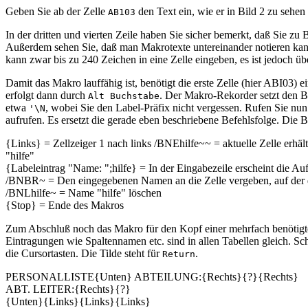
Geben Sie ab der Zelle
den Text ein, wie er in Bild 2 zu sehen i
AB103
In der dritten und vierten Zeile haben Sie sicher bemerkt, daß Sie z
Außerdem sehen Sie, daß man Makrotexte untereinander notieren kann.
kann zwar bis zu 240 Zeichen in eine Zelle eingeben, es ist jedoch übe
Damit das Makro lauffähig ist, benötigt die erste Zelle (hier ABI03
erfolgt dann durch
. Der Makro-Rekorder setzt den Ba
Alt Buchstabe
etwa
, wobei Sie den Label-Präfix nicht vergessen. Rufen Sie 
'\N
aufrufen. Es ersetzt die gerade eben beschriebene Befehlsfolge. Die 
{Links} = Zellzeiger 1 nach links /BNEhilfe~~ = aktuelle Zelle erhä
"hilfe"
{Labeleintrag "Name: ";hilfe} = In der Eingabezeile erscheint die Au
/BNBR~ = Den eingegebenen Namen an die Zelle vergeben, auf der de
/BNLhilfe~ = Name "hilfe" löschen
{Stop} = Ende des Makros
Zum Abschluß noch das Makro für den Kopf einer mehrfach benötigten 
Eintragungen wie Spaltennamen etc. sind in allen Tabellen gleich. Sc
die Cursortasten. Die Tilde steht für
.
Return
PERSONALLISTE{Unten} ABTEILUNG:{Rechts}{?}{Rechts}
ABT. LEITER:{Rechts}{?}
{Unten}{Links}{Links}{Links}