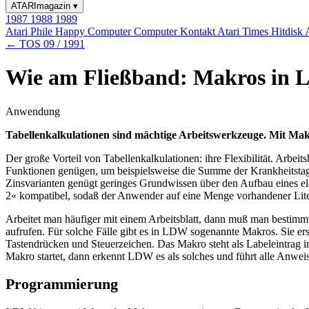
ATARImagazin
▾
1987
1988
1989
Atari Phile
Happy Computer
Computer Kontakt
Atari Times
Hitdisk
← TOS 09 / 1991
Wie am Fließband: Makros in 
Anwendung
Tabellenkalkulationen sind mächtige Arbeitswerkzeuge. Mit Makr
Der große Vorteil von Tabellenkalkulationen: ihre Flexibilität. Arbe
Funktionen genügen, um beispielsweise die Summe der Krankheitstage 
Zinsvarianten genügt geringes Grundwissen über den Aufbau eines ele
2« kompatibel, sodaß der Anwender auf eine Menge vorhandener Lite
Arbeitet man häufiger mit einem Arbeitsblatt, dann muß man bestimm
aufrufen. Für solche Fälle gibt es in LDW sogenannte Makros. Sie e
Tastendrücken und Steuerzeichen. Das Makro steht als Labeleintrag in
Makro startet, dann erkennt LDW es als solches und führt alle Anwei
Programmierung