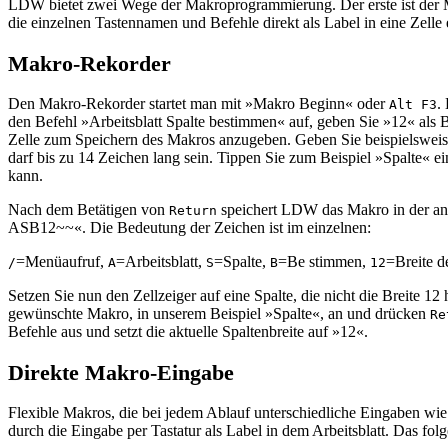
LDW bietet zwei Wege der Makroprogrammierung. Der erste ist der Ma
die einzelnen Tastennamen und Befehle direkt als Label in eine Zel
Makro-Rekorder
Den Makro-Rekorder startet man mit »Makro Beginn« oder
.
Alt F3
den Befehl »Arbeitsblatt Spalte bestimmen« auf, geben Sie »12« als 
Zelle zum Speichern des Makros anzugeben. Geben Sie beispielsweis
darf bis zu 14 Zeichen lang sein. Tippen Sie zum Beispiel »Spalte« e
kann.
Nach dem Betätigen von
speichert LDW das Makro in der ang
Return
ASB12~~«. Die Bedeutung der Zeichen ist im einzelnen:
=Menüaufruf,
=Arbeitsblatt,
=Spalte,
=Be stimmen,
=Breite d
/
A
S
B
12
Setzen Sie nun den Zellzeiger auf eine Spalte, die nicht die Breite
gewünschte Makro, in unserem Beispiel »Spalte«, an und drücken
Re
Befehle aus und setzt die aktuelle Spaltenbreite auf »12«.
Direkte Makro-Eingabe
Flexible Makros, die bei jedem Ablauf unterschiedliche Eingaben wie
durch die Eingabe per Tastatur als Label in dem Arbeitsblatt. Das fo