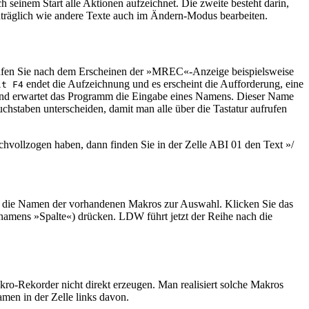
einem Start alle Aktionen aufzeichnet. Die zweite besteht darin,
hträglich wie andere Texte auch im Ändern-Modus bearbeiten.
ufen Sie nach dem Erscheinen der »MREC«-Anzeige beispielsweise
endet die Aufzeichnung und es erscheint die Aufforderung, eine
lt F4
end erwartet das Programm die Eingabe eines Namens. Dieser Name
chstaben unterscheiden, damit man alle über die Tastatur aufrufen
hvollzogen haben, dann finden Sie in der Zelle ABI 01 den Text »/
amm die Namen der vorhandenen Makros zur Auswahl. Klicken Sie das
namens »Spalte«) drücken. LDW führt jetzt der Reihe nach die
ro-Rekorder nicht direkt erzeugen. Man realisiert solche Makros
amen in der Zelle links davon.