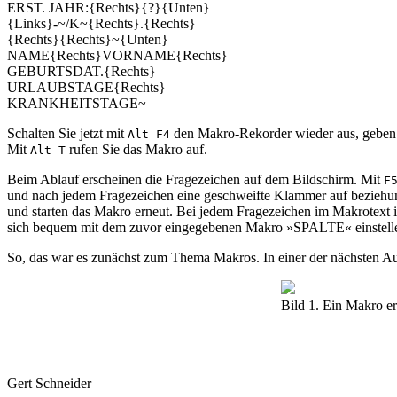
ERST. JAHR:{Rechts}{?}{Unten}
{Links}-~/K~{Rechts}.{Rechts}
{Rechts}{Rechts}~{Unten}
NAME{Rechts}VORNAME{Rechts}
GEBURTSDAT.{Rechts}
URLAUBSTAGE{Rechts}
KRANKHEITSTAGE~
Schalten Sie jetzt mit
den Makro-Rekorder wieder aus, geben 
Alt F4
Mit
rufen Sie das Makro auf.
Alt T
Beim Ablauf erscheinen die Fragezeichen auf dem Bildschirm. Mit
F
und nach jedem Fragezeichen eine geschweifte Klammer auf beziehu
und starten das Makro erneut. Bei jedem Fragezeichen im Makrotext i
sich bequem mit dem zuvor eingegebenen Makro »SPALTE« einstellen
So, das war es zunächst zum Thema Makros. In einer der nächsten 
Bild 1. Ein Makro er
Gert Schneider