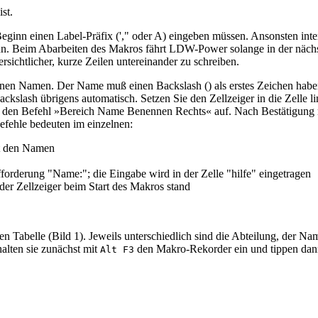
st.
u Beginn einen Label-Präfix ('," oder A) eingeben müssen. Ansonsten in
 Beim Abarbeiten des Makros fährt LDW-Power solange in der nächsten 
rsichtlicher, kurze Zeilen untereinander zu schreiben.
) einen Namen. Der Name muß einen Backslash () als erstes Zeichen hab
ckslash übrigens automatisch. Setzen Sie den Zellzeiger in die Zelle 
nun den Befehl »Bereich Name Benennen Rechts« auf. Nach Bestätigung
Befehle bedeuten im einzelnen:
lt den Namen
fforderung "Name:"; die Eingabe wird in der Zelle "hilfe" eingetragen
r Zellzeiger beim Start des Makros stand
Tabelle (Bild 1). Jeweils unterschiedlich sind die Abteilung, der Nam
halten sie zunächst mit
den Makro-Rekorder ein und tippen dann
Alt F3