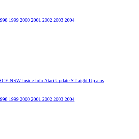
1998
1999
2000
2001
2002
2003
2004
ACE NSW Inside Info
Atari Update
STraight Up
atos
1998
1999
2000
2001
2002
2003
2004