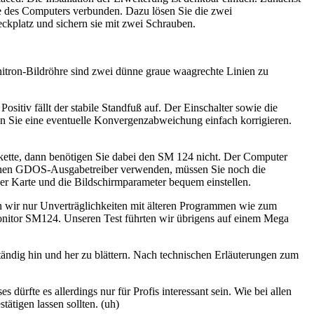
ine des Computers verbunden. Dazu lösen Sie die zwei
kplatz und sichern sie mit zwei Schrauben.
initron-Bildröhre sind zwei dünne graue waagrechte Linien zu
sitiv fällt der stabile Standfuß auf. Der Einschalter sowie die
enen Sie eine eventuelle Konvergenzabweichung einfach korrigieren.
Diskette, dann benötigen Sie dabei den SM 124 nicht. Der Computer
on einen GDOS-Ausgabetreiber verwenden, müssen Sie noch die
der Karte und die Bildschirmparameter bequem einstellen.
 wir nur Unverträglichkeiten mit älteren Programmen wie zum
onitor SM124. Unseren Test führten wir übrigens auf einem Mega
ändig hin und her zu blättern. Nach technischen Erläuterungen zum
rfte es allerdings nur für Profis interessant sein. Wie bei allen
tigen lassen sollten. (uh)