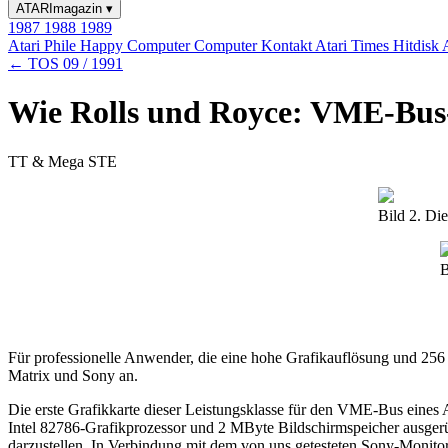
ATARImagazin
▾
1987
1988
1989
Atari Phile
Happy Computer
Computer Kontakt
Atari Times
Hitdisk
← TOS 09 / 1991
Wie Rolls und Royce: VME-Bus-
TT & Mega STE
Bild 2. Di
B
Für professionelle Anwender, die eine hohe Grafikauflösung und 256
Matrix und Sony an.
Die erste Grafikkarte dieser Leistungsklasse für den VME-Bus ein
Intel 82786-Grafikprozessor und 2 MByte Bildschirmspeicher ausgerüs
darzustellen. In Verbindung mit dem von uns getesteten Sony-Monitor 