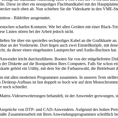
elle. Diese ist über ein neunpoliges Flachbandkabel mit der Hauptplat
tecker nach oben ab. Nun schieben Sie die Videokarte in den VME-Stec
itron - Bildröhre ausgestattet.
 gestochen scharfen Konturen. Wie bei allen Geräten mit einer Black-Tr
se Linien stören bei der Arbeit jedoch nicht.
en Sie über ein spezielles sechspoliges Kabel an die Grafikkarte an. Po
eichbar an der Vorderseite. Dort liegen auch zwei Einstellknöpfe, mit d
nicht, da dieser einen eingebauten Lautsprecher und Audio-Buchsen hat.
erte Anwender leicht durchzuführen. Booten Sie von der mitgelieferten 
ien der Diskette auf die Bootpartition Ihres Computers. Falls Sie sch
rte gehört ein Utility, mit dem Sie die Farbauswahl, die Betriebsart 
m mit allen modernen Programmen zusammen. In unseren Tests stellten
des Desktop-Aufbaus ist fast doppelt so hoch wie auf dem Monochromm
r noch schneller.
e Matrix-Videoerweiterungen behandelt, ist der Anwender gezwungen, st
e Ansprüche von DTP- und CAD-Anwendern. Aufgrund des hohen Preises dü
mäße Zusammenarbeit mit Ihren Anwendungsprogrammen schriftlich bestä