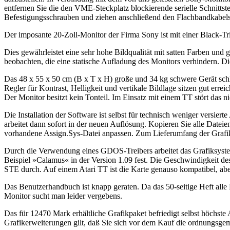
entfernen Sie die den VME-Steckplatz blockierende serielle Schnittst
Befestigungsschrauben und ziehen anschließend den Flachbandkabels
Der imposante 20-Zoll-Monitor der Firma Sony ist mit einer Black-Trin
Dies gewährleistet eine sehr hohe Bildqualität mit satten Farben und
beobachten, die eine statische Aufladung des Monitors verhindern. Die
Das 48 x 55 x 50 cm (B x T x H) große und 34 kg schwere Gerät schließ
Regler für Kontrast, Helligkeit und vertikale Bildlage sitzen gut err
Der Monitor besitzt kein Tonteil. Im Einsatz mit einem TT stört das 
Die Installation der Software ist selbst für technisch weniger versi
arbeitet dann sofort in der neuen Auflösung. Kopieren Sie alle Date
vorhandene Assign.Sys-Datei anpassen. Zum Lieferumfang der Grafikka
Durch die Verwendung eines GDOS-Treibers arbeitet das Grafiksyste
Beispiel »Calamus« in der Version 1.09 fest. Die Geschwindigkeit 
STE durch. Auf einem Atari TT ist die Karte genauso kompatibel, abe
Das Benutzerhandbuch ist knapp geraten. Da das 50-seitige Heft all
Monitor sucht man leider vergebens.
Das für 12470 Mark erhältliche Grafikpaket befriedigt selbst höchst
Grafikerweiterungen gilt, daß Sie sich vor dem Kauf die ordnungsge