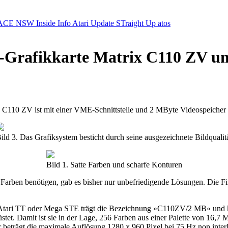
ACE NSW Inside Info
Atari Update
STraight Up
atos
Grafikkarte Matrix C110 ZV un
e C110 ZV ist mit einer VME-Schnittstelle und 2 MByte Videospeicher 
ild 3. Das Grafiksystem besticht durch seine ausgezeichnete Bildqualit
Bild 1. Satte Farben und scharfe Konturen
 Farben benötigen, gab es bisher nur unbefriedigende Lösungen. Die Fi
es Atari TT oder Mega STE trägt die Bezeichnung »C110ZV/2 MB« und 
tet. Damit ist sie in der Lage, 256 Farben aus einer Palette von 16,7
beträgt die maximale Auflösung 1280 x 960 Pixel bei 75 Hz non interla