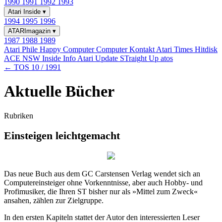
1990
1991
1992
1993
Atari Inside
▾
1994
1995
1996
ATARImagazin
▾
1987
1988
1989
Atari Phile
Happy Computer
Computer Kontakt
Atari Times
Hitdisk
ACE NSW Inside Info
Atari Update
STraight Up
atos
← TOS 10 / 1991
Aktuelle Bücher
Rubriken
Einsteigen leichtgemacht
Das neue Buch aus dem GC Carstensen Verlag wendet sich an
Computereinsteiger ohne Vorkenntnisse, aber auch Hobby- und
Profimusiker, die Ihren ST bisher nur als »Mittel zum Zweck«
ansahen, zählen zur Zielgruppe.
In den ersten Kapiteln stattet der Autor den interessierten Leser