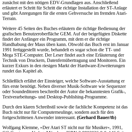
zunächst mit den nötigen EDV-Grundlagen aus. Anschließend
erläutert er Schritt für Schritt die richtige Installation der ST-Anlage
und gibt Anregungen für die ersten Gehversuche im fremden Atari-
Terrain.
Weitere 45 Seiten des Buches erläutern die richtige Bedienung der
grafischen Benutzeroberfläche GEM. Auf der beigefügten Diskette
findet der Anfänger ein Programm, mit dem er die richtige
Handhabung der Maus üben kann. Obwohl das Buch erst im Januar
1991 fertiggestellt wurde, behandelt es sogar schon die TT- und
Mega STE-Computer. Der Leser findet auch eine Erläuterung der
Technik von Druckern, Datenfernübertragung und Monitoren. Ein
kurzer Exkurs in den riesigen Markt der Hardware-Erweiterungen
rundet das Kapitel ab.
Schließlich erfährt der Einsteiger, welche Software-Ausstattung er
fürs erste benötigt. Neben diverser Musik-Software wie Sequenzer
oder Soundeditoren beschreibt der Autor die bekanntesten Grafik-,
Textverarbeitungs- und Desktop-Publishing-Programme.
Durch den klaren Schreibstil sowie die fachliche Kompetenz ist das
Buch nicht nur für Computerneulinge, sondern auch für den
fortgeschrittenen Anwender interessant.
(Gerhard Bauer/tb)
Wolfgang Klemme, »Der Atari ST nicht nur für Musiker«, 1991,