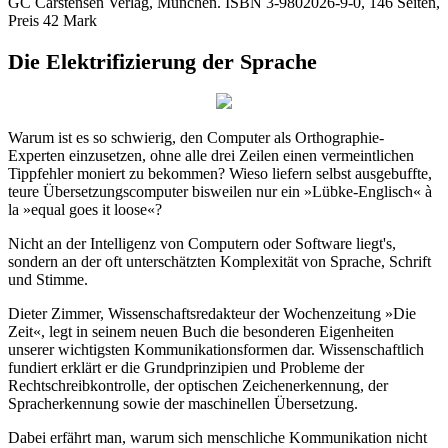
GC Carstensen Verlag, München. ISBN 3-9802026-9-0, 146 Seiten,
Preis 42 Mark
Die Elektrifizierung der Sprache
Warum ist es so schwierig, den Computer als Orthographie-
Experten einzusetzen, ohne alle drei Zeilen einen vermeintlichen
Tippfehler moniert zu bekommen? Wieso liefern selbst ausgebuffte,
teure Übersetzungscomputer bisweilen nur ein »Lübke-Englisch« à
la »equal goes it loose«?
Nicht an der Intelligenz von Computern oder Software liegt's,
sondern an der oft unterschätzten Komplexität von Sprache, Schrift
und Stimme.
Dieter Zimmer, Wissenschaftsredakteur der Wochenzeitung »Die
Zeit«, legt in seinem neuen Buch die besonderen Eigenheiten
unserer wichtigsten Kommunikationsformen dar. Wissenschaftlich
fundiert erklärt er die Grundprinzipien und Probleme der
Rechtschreibkontrolle, der optischen Zeichenerkennung, der
Spracherkennung sowie der maschinellen Übersetzung.
Dabei erfährt man, warum sich menschliche Kommunikation nicht