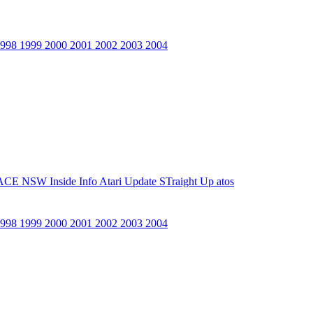
1998
1999
2000
2001
2002
2003
2004
ACE NSW Inside Info
Atari Update
STraight Up
atos
1998
1999
2000
2001
2002
2003
2004