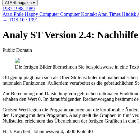
ATARImagazin
▾
1987
1988
1989
Atari Phile
Happy Computer
Computer Kontakt
Atari Times
Hitdisk
← TOS 10 / 1991
Analy ST Version 2.4: Nachhilf
Public Domain
Die fertigen Bilder übernehmen Sie beispielsweise in eine Text
Oft genug plagt man sich als Ober-Stufenschüler mit mathematische
rationalen Funktionen. Außerdem verarbeitet es die gebräuchlichen
Zur Berechnung und Darstellung von gebrochen rationalen Funktionen 
erhalten den Wert 0. Im darauffolgenden Rechenvorgang bestimmt der
Großen Wert legten die Programmautoren auf die komfortable Änderun
den Umgang mit dem Programm. Analy stellt die Graphen in fünf vers
Nullstellen erleichtern das Übernehmen der fertigen Grafiken in eine T
H.-J. Burchert, Johannesweg 4, 5000 Köln 40