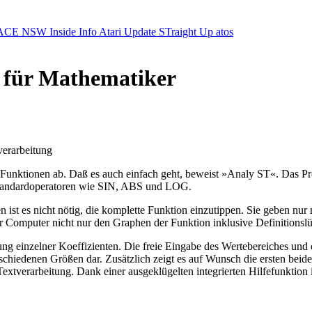
ACE NSW Inside Info
Atari Update
STraight Up
atos
e für Mathematiker
verarbeitung
n Funktionen ab. Daß es auch einfach geht, beweist »Analy ST«. Das 
 Standardoperatoren wie SIN, ABS und LOG.
ist es nicht nötig, die komplette Funktion einzutippen. Sie geben nur
 Computer nicht nur den Graphen der Funktion inklusive Definitionslü
g einzelner Koeffizienten. Die freie Eingabe des Wertebereiches und
chiedenen Größen dar. Zusätzlich zeigt es auf Wunsch die ersten beid
extverarbeitung. Dank einer ausgeklügelten integrierten Hilfefunktion i