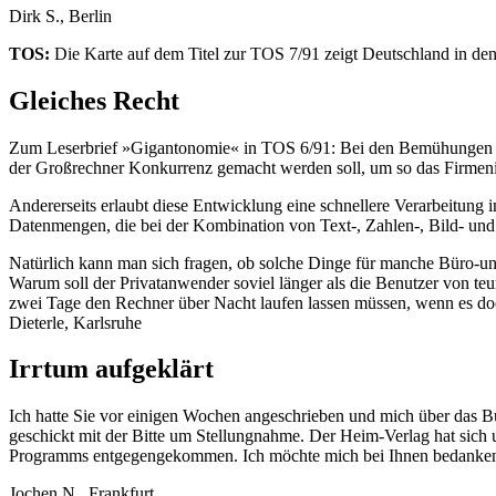
Dirk S., Berlin
TOS:
Die Karte auf dem Titel zur TOS 7/91 zeigt Deutschland in den 
Gleiches Recht
Zum Leserbrief »Gigantonomie« in TOS 6/91: Bei den Bemühungen vi
der Großrechner Konkurrenz gemacht werden soll, um so das Firmen
Andererseits erlaubt diese Entwicklung eine schnellere Verarbeitun
Datenmengen, die bei der Kombination von Text-, Zahlen-, Bild- und 
Natürlich kann man sich fragen, ob solche Dinge für manche Büro-un
Warum soll der Privatanwender soviel länger als die Benutzer von teu
zwei Tage den Rechner über Nacht laufen lassen müssen, wenn es doch e
Dieterle, Karlsruhe
Irrtum aufgeklärt
Ich hatte Sie vor einigen Wochen angeschrieben und mich über das B
geschickt mit der Bitte um Stellungnahme. Der Heim-Verlag hat sich u
Programms entgegengekommen. Ich möchte mich bei Ihnen bedanken fü
Jochen N., Frankfurt