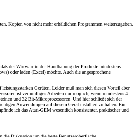
boten, Kopien von nicht mehr erhältlichen Programmen weiterzugeben.
 daß der Wirrwarr in der Handhabung der Produkte mindestens
ndows) oder laden (Excel) möchte. Auch die angesprochene
 leistungsstarken Geräten. Leider muß man sich diesen Vorteil aber
zessoren ist vernünftiges Arbeiten nur möglich, wenn mindestens 4
teinen und 32 Bit-Mikroprozessoren. Und hier schließt sich der
wichtigen Anwendungen auf diesem Gerät installiert zu halten. Ein
finde ich das Atari-GEM wesentlich konsistenter, praktischer und
n die Diskussion um die beste Benutzeroberfläche.