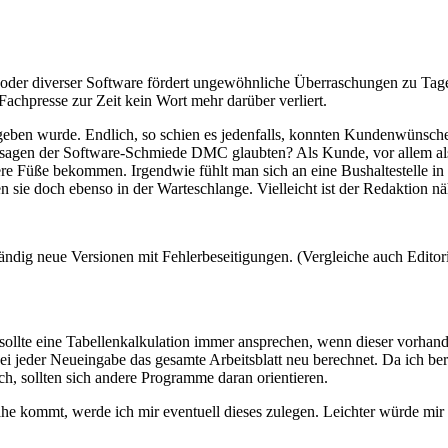
 oder diverser Software fördert ungewöhnliche Überraschungen zu Tage.
chpresse zur Zeit kein Wort mehr darüber verliert.
 gegeben wurde. Endlich, so schien es jedenfalls, konnten Kundenwünsc
ssagen der Software-Schmiede DMC glaubten? Als Kunde, vor allem als A
tere Füße bekommen. Irgendwie fühlt man sich an eine Bushaltestelle in 
 sie doch ebenso in der Warteschlange. Vielleicht ist der Redaktion n
tändig neue Versionen mit Fehlerbeseitigungen. (Vergleiche auch Editor
llte eine Tabellenkalkulation immer ansprechen, wenn dieser vorhanden 
 jeder Neueingabe das gesamte Arbeitsblatt neu berechnet. Da ich beruf
ch, sollten sich andere Programme daran orientieren.
e kommt, werde ich mir eventuell dieses zulegen. Leichter würde mir 