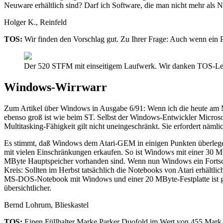
Neuware erhältlich sind? Darf ich Software, die man nicht mehr als
Holger K., Reinfeld
TOS:
Wir finden den Vorschlag gut. Zu Ihrer Frage: Auch wenn ein Pr
Der 520 STFM mit einseitigem Laufwerk. Wir danken TOS-Les
Windows-Wirrwarr
Zum Artikel über Windows in Ausgabe 6/91: Wenn ich die heute am M
ebenso groß ist wie beim ST. Selbst der Windows-Entwickler Microso
Multitasking-Fähigkeit gilt nicht uneingeschränkt. Sie erfordert näml
Es stimmt, daß Windows dem Atari-GEM in einigen Punkten überlegen is
mit vielen Einschränkungen erkaufen. So ist Windows mit einer 30 MB
MByte Hauptspeicher vorhanden sind. Wenn nun Windows ein Fortschritt
Kreis: Sollten im Herbst tatsächlich die Notebooks von Atari erhältli
MS-DOS-Notebook mit Windows und einer 20 MByte-Festplatte ist gar 
übersichtlicher.
Bernd Lohrum, Blieskastel
TOS:
Einen Füllhalter Marke Parker Duofold im Wert von 455 Mark e