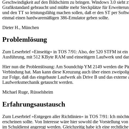
Geschwindigkeit auf den Bildschirm zu bringen. Windows 3.0 sieht zwa
Grafikstandard gebraucht und müßte mehr Steckplätze für Erweiteru
und den TT so leistungsfähig machen sollen, daß er den ST per Softw
einmal einen hardwaremäßigen 386-Emulator geben sollte.
Dieter H., München
Problemlösung
Zum Leserbrief »Einseitig« in TOS 7/91: Also, der 520 STFM ist ein
Ausführung, mit 512 KByte RAM und einseitigem Laufwerk und da
Hier nun die Problemlösung: Am Soundchip YM 2149 werden die Pins
Verbindung hat. Man kann diese Kreuzung auch über einen zweipolige
zur Folge, daß das eingebaute Laufwerk als Drive B und das externe a
Laufwerksmechanik getauscht werden.
Michael Ruge, Rüsselsheim
Erfahrungsaustausch
Zum Leserbrief »Entgegen aller Richtlinien« in TOS 7/91: Ich möchte 
erscheinen sollte. Von Interesse wäre hier sowohl die Vorstellung 
im Schuldienst angeregt werden. Gleichzeitig habe ich eine rechtlich