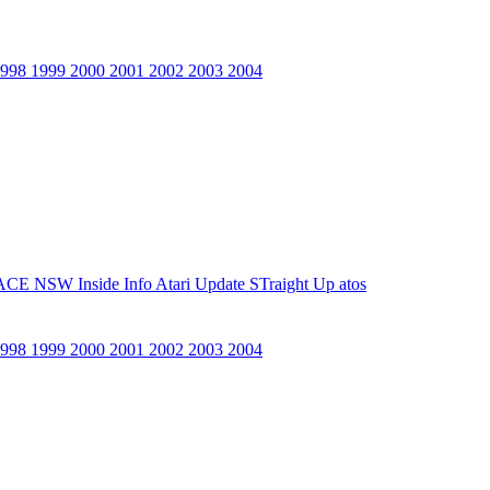
1998
1999
2000
2001
2002
2003
2004
ACE NSW Inside Info
Atari Update
STraight Up
atos
1998
1999
2000
2001
2002
2003
2004