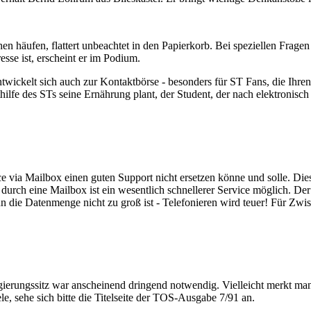
chen häufen, flattert unbeachtet in den Papierkorb. Bei speziellen Frage
esse ist, erscheint er im Podium.
ntwickelt sich auch zur Kontaktbörse - besonders für ST Fans, die Ih
ilfe des STs seine Ernährung plant, der Student, der nach elektronisch 
 via Mailbox einen guten Support nicht ersetzen könne und solle. Diese
urch eine Mailbox ist ein wesentlich schnellerer Service möglich. Der 
enn die Datenmenge nicht zu groß ist - Telefonieren wird teuer! Für Z
gierungssitz war anscheinend dringend notwendig. Vielleicht merkt ma
e, sehe sich bitte die Titelseite der TOS-Ausgabe 7/91 an.