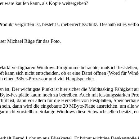
 Neuware kaufen kann, als Kopie weitergeben?
odukt vergriffen ist, besteht Urheberrechtsschutz. Deshalb ist es ver
er Michael Rüge für das Foto.
arkt verfügbaren Windows-Programme betrachte, muß ich feststellen,
ft kann sich nicht entscheiden, ob er eine Datei öffnen (Word für Wi
ich einen 386er-Prozessor und viel Hauptspeicher.
t. Der wichtigste Punkt ist hier sicher die Multitasking-Fähigkeit auf
yte-Festplatte kaum noch zu betreiben. Auch mit leistungsstarken Pro
 ist, dann vor allem für die Hersteller von Festplatten, Speicherbaus
ch sein, dann wird die eingebaute 20 MByte-Platte ausreichen, um alle 
nicht vorstellbar. Solange Windows diese Schwachstellen besitzt, emp
rhält Bernd Lohrum aus Blieskastel. Er bringt wichtige Denkanstöße i