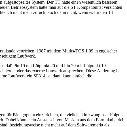
in aufgestöpseltes System. Der TT hätte einen wesentlich besseren
uen Betriebssystem hätte man auf die ST-Kompatibilität verzichten
hte ich nicht mehr zurück, auch dann nicht, wenn es für den TT
erzulande vertrieben. 1987 mit dem Murks-TOS 1.09 in englischer
seitigem Laufwerk.
o daß Pin 19 mit Lötpunkt 20 und Pin 20 mit Lötpunkt 19
s interne oder das externe Lauwerk ansprechen. Diese Änderung hat
terne Laufwerk ein SF314 ist, dann kann einfach die
en für Pädagogen« einzurichten, die vielleicht in zwangloser Folge
eich. Dabei könnte ein Austausch von Masken aus dem Formularbetrieb
en sind, beziehungsweise nicht mehr auf dem Softwaremarkt als