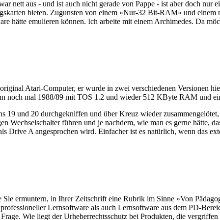
r nett aus - und ist auch nicht gerade von Pappe - ist aber doch nur e
ngskarten bieten. Zugunsten von einem »Nur-32 Bit-RAM« und einem ne
are hätte emulieren können. Ich arbeite mit einem Archimedes. Da möc
 original Atari-Computer, er wurde in zwei verschiedenen Versionen hi
nn noch mal 1988/89 mit TOS 1.2 und wieder 512 KByte RAM und ein
 19 und 20 durchgekniffen und über Kreuz wieder zusammengelötet, s
n Wechselschalter führen und je nachdem, wie man es gerne hätte, da
ls Drive A angesprochen wird. Einfacher ist es natürlich, wenn das ex
Sie ermuntern, in Ihrer Zeitschrift eine Rubrik im Sinne »Von Pädagog
von professioneller Lernsoftware als auch Lernsoftware aus dem PD-Ber
e Frage. Wie liegt der Urheberrechtsschutz bei Produkten, die vergriff