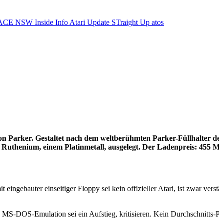
ACE NSW Inside Info
Atari Update
STraight Up
atos
von Parker. Gestaltet nach dem weltberühmten Parker-Füllhalter de
it Ruthenium, einem Platinmetall, ausgelegt. Der Ladenpreis: 455
ngebauter einseitiger Floppy sei kein offizieller Atari, ist zwar verstä
ne MS-DOS-Emulation sei ein Aufstieg, kritisieren. Kein Durchschnitts