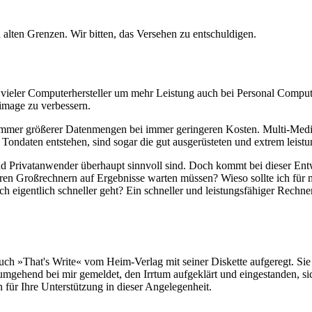
alten Grenzen. Wir bitten, das Versehen zu entschuldigen.
eler Computerhersteller um mehr Leistung auch bei Personal Compute
image zu verbessern.
g immer größerer Datenmengen bei immer geringeren Kosten. Multi-Med
Tondaten entstehen, sind sogar die gut ausgerüsteten und extrem leist
d Privatanwender überhaupt sinnvoll sind. Doch kommt bei dieser Ent
ren Großrechnern auf Ergebnisse warten müssen? Wieso sollte ich für mei
igentlich schneller geht? Ein schneller und leistungsfähiger Rechner h
uch »That's Write« vom Heim-Verlag mit seiner Diskette aufgeregt. Si
mgehend bei mir gemeldet, den Irrtum aufgeklärt und eingestanden, sic
r Ihre Unterstützung in dieser Angelegenheit.