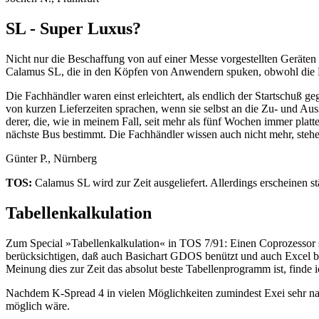
SL - Super Luxus?
Nicht nur die Beschaffung von auf einer Messe vorgestellten Geräten
Calamus SL, die in den Köpfen von Anwendern spuken, obwohl die Fa
Die Fachhändler waren einst erleichtert, als endlich der Startschuß
von kurzen Lieferzeiten sprachen, wenn sie selbst an die Zu- und Au
derer, die, wie in meinem Fall, seit mehr als fünf Wochen immer plat
nächste Bus bestimmt. Die Fachhändler wissen auch nicht mehr, stehen
Günter P., Nürnberg
TOS:
Calamus SL wird zur Zeit ausgeliefert. Allerdings erscheinen s
Tabellenkalkulation
Zum Special »Tabellenkalkulation« in TOS 7/91: Einen Coprozessor so
berücksichtigen, daß auch Basichart GDOS benützt und auch Excel bei
Meinung dies zur Zeit das absolut beste Tabellenprogramm ist, finde i
Nachdem K-Spread 4 in vielen Möglichkeiten zumindest Exei sehr nah
möglich wäre.