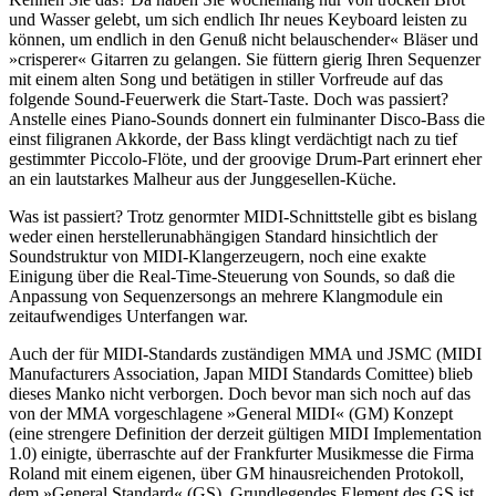
und Wasser gelebt, um sich endlich Ihr neues Keyboard leisten zu
können, um endlich in den Genuß nicht belauschender« Bläser und
»crisperer« Gitarren zu gelangen. Sie füttern gierig Ihren Sequenzer
mit einem alten Song und betätigen in stiller Vorfreude auf das
folgende Sound-Feuerwerk die Start-Taste. Doch was passiert?
Anstelle eines Piano-Sounds donnert ein fulminanter Disco-Bass die
einst filigranen Akkorde, der Bass klingt verdächtigt nach zu tief
gestimmter Piccolo-Flöte, und der groovige Drum-Part erinnert eher
an ein lautstarkes Malheur aus der Junggesellen-Küche.
Was ist passiert? Trotz genormter MIDI-Schnittstelle gibt es bislang
weder einen herstellerunabhängigen Standard hinsichtlich der
Soundstruktur von MIDI-Klangerzeugern, noch eine exakte
Einigung über die Real-Time-Steuerung von Sounds, so daß die
Anpassung von Sequenzersongs an mehrere Klangmodule ein
zeitaufwendiges Unterfangen war.
Auch der für MIDI-Standards zuständigen MMA und JSMC (MIDI
Manufacturers Association, Japan MIDI Standards Comittee) blieb
dieses Manko nicht verborgen. Doch bevor man sich noch auf das
von der MMA vorgeschlagene »General MIDI« (GM) Konzept
(eine strengere Definition der derzeit gültigen MIDI Implementation
1.0) einigte, überraschte auf der Frankfurter Musikmesse die Firma
Roland mit einem eigenen, über GM hinausreichenden Protokoll,
dem »General Standard« (GS). Grundlegendes Element des GS ist