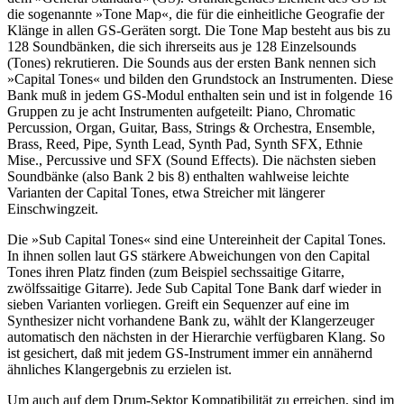
die sogenannte »Tone Map«, die für die einheitliche Geografie der
Klänge in allen GS-Geräten sorgt. Die Tone Map besteht aus bis zu
128 Soundbänken, die sich ihrerseits aus je 128 Einzelsounds
(Tones) rekrutieren. Die Sounds aus der ersten Bank nennen sich
»Capital Tones« und bilden den Grundstock an Instrumenten. Diese
Bank muß in jedem GS-Modul enthalten sein und ist in folgende 16
Gruppen zu je acht Instrumenten aufgeteilt: Piano, Chromatic
Percussion, Organ, Guitar, Bass, Strings & Orchestra, Ensemble,
Brass, Reed, Pipe, Synth Lead, Synth Pad, Synth SFX, Ethnie
Mise., Percussive und SFX (Sound Effects). Die nächsten sieben
Soundbänke (also Bank 2 bis 8) enthalten wahlweise leichte
Varianten der Capital Tones, etwa Streicher mit längerer
Einschwingzeit.
Die »Sub Capital Tones« sind eine Untereinheit der Capital Tones.
In ihnen sollen laut GS stärkere Abweichungen von den Capital
Tones ihren Platz finden (zum Beispiel sechssaitige Gitarre,
zwölfssaitige Gitarre). Jede Sub Capital Tone Bank darf wieder in
sieben Varianten vorliegen. Greift ein Sequenzer auf eine im
Synthesizer nicht vorhandene Bank zu, wählt der Klangerzeuger
automatisch den nächsten in der Hierarchie verfügbaren Klang. So
ist gesichert, daß mit jedem GS-Instrument immer ein annähernd
ähnliches Klangergebnis zu erzielen ist.
Um auch auf dem Drum-Sektor Kompatibilität zu erreichen, sind im