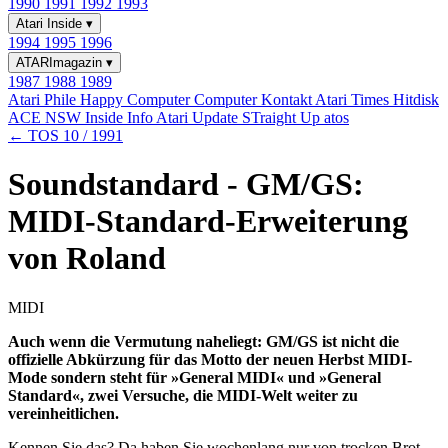
1990
1991
1992
1993
Atari Inside
▾
1994
1995
1996
ATARImagazin
▾
1987
1988
1989
Atari Phile
Happy Computer
Computer Kontakt
Atari Times
Hitdisk
ACE NSW Inside Info
Atari Update
STraight Up
atos
← TOS 10 / 1991
Soundstandard - GM/GS:
MIDI-Standard-Erweiterung
von Roland
MIDI
Auch wenn die Vermutung naheliegt: GM/GS ist nicht die
offizielle Abkürzung für das Motto der neuen Herbst MIDI-
Mode sondern steht für »General MIDI« und »General
Standard«, zwei Versuche, die MIDI-Welt weiter zu
vereinheitlichen.
Kennen Sie das? Da haben Sie wochenlang nur von trocken Brot