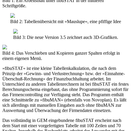
Bild 1: Ein Arbeitsblatt unter fibuSTAT in der mittleren
Schriftgröße.
Bild 2: Tabellenübersicht mit »Mauslupe«, eine pfiffige Idee
Bild 3: Die neue Version 3.5 zeichnet auch 3D-Grafiken.
Bild 4: Das Verschieben und Kopieren ganzer Spalten erfolgt in
einem eigenen Menü.
»fibuSTAT« ist eine kleine Tabellenkalkulation, die nach dem
Prinzip der »Gewinn- und Verlustrechnung« bzw. der »Einnahme-
Überschuß-Rechnung« der Finanzbuchhaltung arbeitet. Im
Unterschied zu anderen Tabellenrechnern ist bei fibuSTAT ein festes
Berechnungsschema eingebaut, das ohne Programmierung sofort für
das Firmencontrolling zur Verfügung steht. Das Programm enthält
eine Schnittstelle zu »fibuMAN« (ebenfalls von Novoplan). Es läßt
sich allerdings mit manuellen Eingaben auch ohne fibuMAN zur
Auswertung und Überwachung der Firmendaten einsetzen.
Das vollständig in GEM eingebundene fibuSTAT erscheint nach
dem Start mit einer vorgefertigten Tabelle mit 100 Zeilen und 70
Spalten. Innerhalb des Rechenblatts arbeitet der Anwender mit der