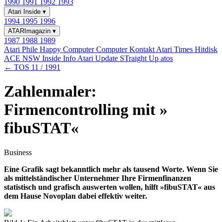
1990
1991
1992
1993
Atari Inside
▾
1994
1995
1996
ATARImagazin
▾
1987
1988
1989
Atari Phile
Happy Computer
Computer Kontakt
Atari Times
Hitdisk
ACE NSW Inside Info
Atari Update
STraight Up
atos
← TOS 11 / 1991
Zahlenmaler:
Firmencontrolling mit »
fibuSTAT«
Business
Eine Grafik sagt bekanntlich mehr als tausend Worte. Wenn Sie
als mittelständischer Unternehmer Ihre Firmenfinanzen
statistisch und grafisch auswerten wollen, hilft »fibuSTAT« aus
dem Hause Novoplan dabei effektiv weiter.