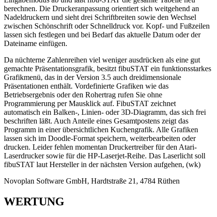
berechnen. Die Druckeranpassung orientiert sich weitgehend an
Nadeldruckern und sieht drei Schriftbreiten sowie den Wechsel
zwischen Schönschrift oder Schnelldruck vor. Kopf- und Fußzeilen
lassen sich festlegen und bei Bedarf das aktuelle Datum oder der
Dateiname einfügen.
Da nüchterne Zahlenreihen viel weniger ausdrücken als eine gut
gemachte Präsentationsgrafik, besitzt fibuSTAT ein funktionsstarkes
Grafikmenü, das in der Version 3.5 auch dreidimensionale
Präsentationen enthält. Vordefinierte Grafiken wie das
Betriebsergebnis oder den Rohertrag rufen Sie ohne
Programmierung per Mausklick auf. FibuSTAT zeichnet
automatisch ein Balken-, Linien- oder 3D-Diagramm, das sich frei
beschriften läßt. Auch Anteile eines Gesamtpostens zeigt das
Programm in einer übersichtlichen Kuchengrafik. Alle Grafiken
lassen sich im Doodle-Format speichern, weiterbearbeiten oder
drucken. Leider fehlen momentan Druckertreiber für den Atari-
Laserdrucker sowie für die HP-Laserjet-Reihe. Das Laserlicht soll
fibuSTAT laut Hersteller in der nächsten Version aufgehen, (wk)
Novoplan Software GmbH, Hardtstraße 21, 4784 Rüthen
WERTUNG