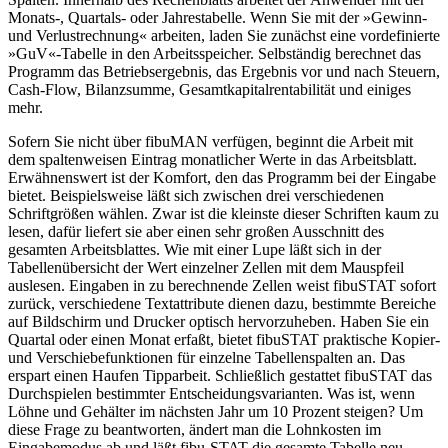
Monats-, Quartals- oder Jahrestabelle. Wenn Sie mit der »Gewinn-
und Verlustrechnung« arbeiten, laden Sie zunächst eine vordefinierte
»GuV«-Tabelle in den Arbeitsspeicher. Selbständig berechnet das
Programm das Betriebsergebnis, das Ergebnis vor und nach Steuern,
Cash-Flow, Bilanzsumme, Gesamtkapitalrentabilität und einiges
mehr.
Sofern Sie nicht über fibuMAN verfügen, beginnt die Arbeit mit
dem spaltenweisen Eintrag monatlicher Werte in das Arbeitsblatt.
Erwähnenswert ist der Komfort, den das Programm bei der Eingabe
bietet. Beispielsweise läßt sich zwischen drei verschiedenen
Schriftgrößen wählen. Zwar ist die kleinste dieser Schriften kaum zu
lesen, dafür liefert sie aber einen sehr großen Ausschnitt des
gesamten Arbeitsblattes. Wie mit einer Lupe läßt sich in der
Tabellenübersicht der Wert einzelner Zellen mit dem Mauspfeil
auslesen. Eingaben in zu berechnende Zellen weist fibuSTAT sofort
zurück, verschiedene Textattribute dienen dazu, bestimmte Bereiche
auf Bildschirm und Drucker optisch hervorzuheben. Haben Sie ein
Quartal oder einen Monat erfaßt, bietet fibuSTAT praktische Kopier-
und Verschiebefunktionen für einzelne Tabellenspalten an. Das
erspart einen Haufen Tipparbeit. Schließlich gestattet fibuSTAT das
Durchspielen bestimmter Entscheidungsvarianten. Was ist, wenn
Löhne und Gehälter im nächsten Jahr um 10 Prozent steigen? Um
diese Frage zu beantworten, ändert man die Lohnkosten im
Eingabemodus ab und läßt fibu-STAT die gesamte Tabelle neu