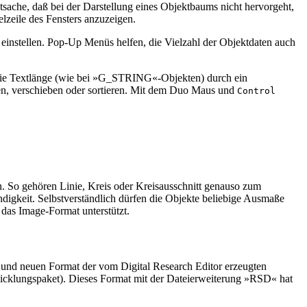
tsache, daß bei der Darstellung eines Objektbaums nicht hervorgeht,
lzeile des Fensters anzuzeigen.
r einstellen. Pop-Up Menüs helfen, die Vielzahl der Objektdaten auch
.
n die Textlänge (wie bei »G_STRING«-Objekten) durch ein
ren, verschieben oder sortieren. Mit dem Duo Maus und
Control
n. So gehören Linie, Kreis oder Kreisausschnitt genauso zum
igkeit. Selbstverständlich dürfen die Objekte beliebige Ausmaße
 das Image-Format unterstützt.
en und neuen Format der vom Digital Research Editor erzeugten
icklungspaket). Dieses Format mit der Dateierweiterung »RSD« hat