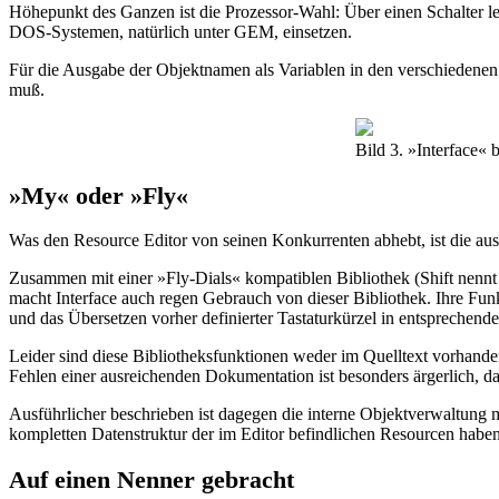
Höhepunkt des Ganzen ist die Prozessor-Wahl: Über einen Schalter le
DOS-Systemen, natürlich unter GEM, einsetzen.
Für die Ausgabe der Objektnamen als Variablen in den verschiedenen 
muß.
Bild 3. »Interface« 
»My« oder »Fly«
Was den Resource Editor von seinen Konkurrenten abhebt, ist die aus
Zusammen mit einer »Fly-Dials« kompatiblen Bibliothek (Shift nen
macht Interface auch regen Gebrauch von dieser Bibliothek. Ihre Fu
und das Übersetzen vorher definierter Tastaturkürzel in entsprechend
Leider sind diese Bibliotheksfunktionen weder im Quelltext vorhande
Fehlen einer ausreichenden Dokumentation ist besonders ärgerlich, d
Ausführlicher beschrieben ist dagegen die interne Objektverwaltung mi
kompletten Datenstruktur der im Editor befindlichen Resourcen haben.
Auf einen Nenner gebracht