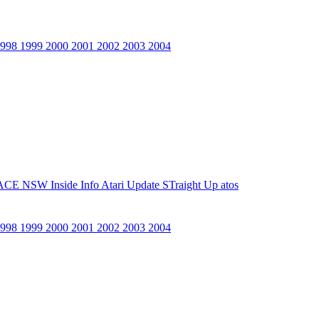
1998
1999
2000
2001
2002
2003
2004
ACE NSW Inside Info
Atari Update
STraight Up
atos
1998
1999
2000
2001
2002
2003
2004