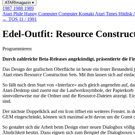
ATARImagazin
▾
1987
1988
1989
Atari Phile
Happy Computer
Computer Kontakt
Atari Times
Hitdisk
← TOS 11 / 1991
Edel-Outfit: Resource Construct
Programmieren
Durch zahlreiche Beta-Releases angekündigt, präsentierte die Fi
Das Design der grafischen Oberfläche ist heute ein fester Bestandte
Atari eines Resource Construction Sets. Mit ihm lassen sich auf ein
So fällt nach dem Start von »Interface« auch gleich angenehm auf, da
Atari-Desktop sind zuerst nur die Laufwerkssymbole, der Papierkorb u
sinnvollerweise nur die Ordner und die Resource-Dateien anzeigt. Ein
sind.
Der nächste Doppelklick auf ein Icon öffnet ein weiteres Fenster, in 
GEM eingeschränkt, können sich maximal acht davon um die Gunst de
So gestaltet sich die Arbeit beim Design einer neuen Dialogbox völlig
Ähnlichkeit besitzt. Dazu eignen sich zum Beispiel die Dialogboxen v