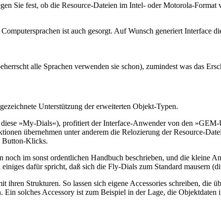
gen Sie fest, ob die Resource-Dateien im Intel- oder Motorola-Format
Computersprachen ist auch gesorgt. Auf Wunsch generiert Interface die
beherrscht alle Sprachen verwenden sie schon), zumindest was das Ersch
gezeichnete Unterstützung der erweiterten Objekt-Typen.
nt diese »My-Dials«), profitiert der Interface-Anwender von den »
nktionen übernehmen unter anderem die Relozierung der Resource-Date
e Button-Klicks.
n noch im sonst ordentlichen Handbuch beschrieben, und die kleine Anl
a einiges dafür spricht, daß sich die Fly-Dials zum Standard mausern (
t ihren Strukturen. So lassen sich eigene Accessories schreiben, die üb
 Ein solches Accessory ist zum Beispiel in der Lage, die Objektdaten 