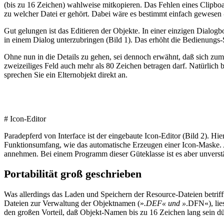
(bis zu 16 Zeichen) wahlweise mitkopieren. Das Fehlen eines Clipboa
zu welcher Datei er gehört. Dabei wäre es bestimmt einfach gewesen -
Gut gelungen ist das Editieren der Objekte. In einer einzigen Dialogb
in einem Dialog unterzubringen (Bild 1). Das erhöht die Bedienungs-S
Ohne nun in die Details zu gehen, sei dennoch erwähnt, daß sich z
zweizeiliges Feld auch mehr als 80 Zeichen betragen darf. Natürlich
sprechen Sie ein Elternobjekt direkt an.
# Icon-Editor
Paradepferd von Interface ist der eingebaute Icon-Editor (Bild 2). 
Funktionsumfang, wie das automatische Erzeugen einer Icon-Maske. A
annehmen. Bei einem Programm dieser Güteklasse ist es aber unverstän
Portabilität groß geschrieben
Was allerdings das Laden und Speichern der Resource-Dateien betrifft
Dateien zur Verwaltung der Objektnamen (»
.DEF« und »
.DFN«), lie
den großen Vorteil, daß Objekt-Namen bis zu 16 Zeichen lang sein dü