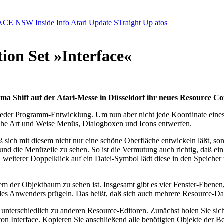
ACE NSW Inside Info
Atari Update
STraight Up
atos
ion Set »Interface«
rma Shift auf der Atari-Messe in Düsseldorf ihr neues Resource Con
il jeder Programm-Entwicklung. Um nun aber nicht jede Koordinate ein
fache Art und Weise Menüs, Dialogboxen und Icons entwerfen.
ß sich mit diesem nicht nur eine schöne Oberfläche entwickeln läßt, s
nd die Menüzeile zu sehen. So ist die Vermutung auch richtig, daß ein
 weiterer Doppelklick auf ein Datei-Symbol lädt diese in den Speicher u
dem der Objektbaum zu sehen ist. Insgesamt gibt es vier Fenster-Ebenen,
s Anwenders prügeln. Das heißt, daß sich auch mehrere Resource-Date
 unterschiedlich zu anderen Resource-Editoren. Zunächst holen Sie sich
on Interface. Kopieren Sie anschließend alle benötigten Objekte der B