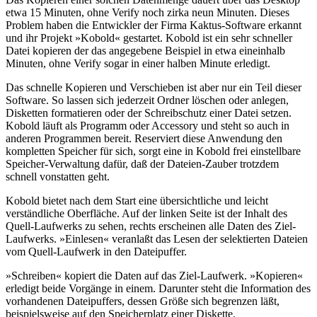
etwa 15 Minuten, ohne Verify noch zirka neun Minuten. Dieses
Problem haben die Entwickler der Firma Kaktus-Software erkannt
und ihr Projekt »Kobold« gestartet. Kobold ist ein sehr schneller
Datei kopieren der das angegebene Beispiel in etwa eineinhalb
Minuten, ohne Verify sogar in einer halben Minute erledigt.
Das schnelle Kopieren und Verschieben ist aber nur ein Teil dieser
Software. So lassen sich jederzeit Ordner löschen oder anlegen,
Disketten formatieren oder der Schreibschutz einer Datei setzen.
Kobold läuft als Programm oder Accessory und steht so auch in
anderen Programmen bereit. Reserviert diese Anwendung den
kompletten Speicher für sich, sorgt eine in Kobold frei einstellbare
Speicher-Verwaltung dafür, daß der Dateien-Zauber trotzdem
schnell vonstatten geht.
Kobold bietet nach dem Start eine übersichtliche und leicht
verständliche Oberfläche. Auf der linken Seite ist der Inhalt des
Quell-Laufwerks zu sehen, rechts erscheinen alle Daten des Ziel-
Laufwerks. »Einlesen« veranlaßt das Lesen der selektierten Dateien
vom Quell-Laufwerk in den Dateipuffer.
»Schreiben« kopiert die Daten auf das Ziel-Laufwerk. »Kopieren«
erledigt beide Vorgänge in einem. Darunter steht die Information des
vorhandenen Dateipuffers, dessen Größe sich begrenzen läßt,
beispielsweise auf den Speicherplatz einer Diskette.