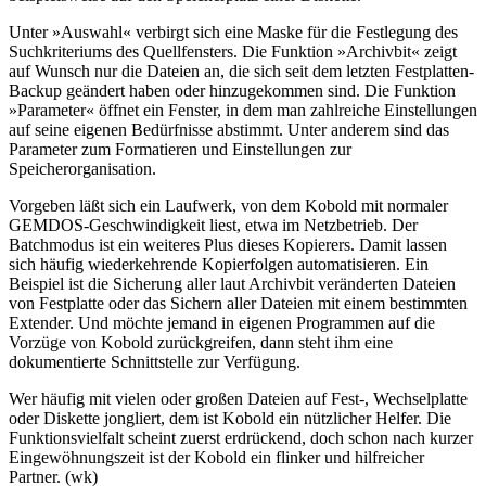
Unter »Auswahl« verbirgt sich eine Maske für die Festlegung des
Suchkriteriums des Quellfensters. Die Funktion »Archivbit« zeigt
auf Wunsch nur die Dateien an, die sich seit dem letzten Festplatten-
Backup geändert haben oder hinzugekommen sind. Die Funktion
»Parameter« öffnet ein Fenster, in dem man zahlreiche Einstellungen
auf seine eigenen Bedürfnisse abstimmt. Unter anderem sind das
Parameter zum Formatieren und Einstellungen zur
Speicherorganisation.
Vorgeben läßt sich ein Laufwerk, von dem Kobold mit normaler
GEMDOS-Geschwindigkeit liest, etwa im Netzbetrieb. Der
Batchmodus ist ein weiteres Plus dieses Kopierers. Damit lassen
sich häufig wiederkehrende Kopierfolgen automatisieren. Ein
Beispiel ist die Sicherung aller laut Archivbit veränderten Dateien
von Festplatte oder das Sichern aller Dateien mit einem bestimmten
Extender. Und möchte jemand in eigenen Programmen auf die
Vorzüge von Kobold zurückgreifen, dann steht ihm eine
dokumentierte Schnittstelle zur Verfügung.
Wer häufig mit vielen oder großen Dateien auf Fest-, Wechselplatte
oder Diskette jongliert, dem ist Kobold ein nützlicher Helfer. Die
Funktionsvielfalt scheint zuerst erdrückend, doch schon nach kurzer
Eingewöhnungszeit ist der Kobold ein flinker und hilfreicher
Partner. (wk)