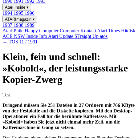
1990
1991
1992
1993
Atari Inside
▾
1994
1995
1996
ATARImagazin
▾
1987
1988
1989
Atari Phile
Happy Computer
Computer Kontakt
Atari Times
Hitdisk
ACE NSW Inside Info
Atari Update
STraight Up
atos
← TOS 11 / 1991
Klein, fein und schnell:
»Kobold«, der leistungsstarke
Kopier-Zwerg
Test
Dringend müssen Sie 251 Dateien in 27 Ordnern mit 766 KByte
von der Festplatte auf die Diskette kopieren. Mit den Desktop-
Operationen ein Fall für die berühmte Kaffeetasse. Mit
»Kobold« haben Sie jetzt nicht einmal mehr Zeit, um die
Kaffeemaschine in Gang zu setzen.
Das Kopieren einer solchen Datenmenge dauert über das Desktop