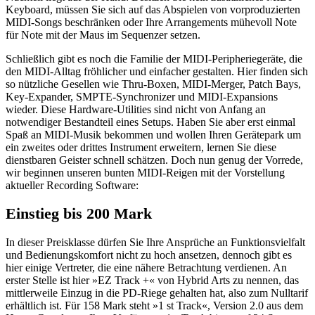
Keyboard, müssen Sie sich auf das Abspielen von vorproduzierten
MIDI-Songs beschränken oder Ihre Arrangements mühevoll Note
für Note mit der Maus im Sequenzer setzen.
Schließlich gibt es noch die Familie der MIDI-Peripheriegeräte, die
den MIDI-Alltag fröhlicher und einfacher gestalten. Hier finden sich
so nützliche Gesellen wie Thru-Boxen, MIDI-Merger, Patch Bays,
Key-Expander, SMPTE-Synchronizer und MIDI-Expansions
wieder. Diese Hardware-Utilities sind nicht von Anfang an
notwendiger Bestandteil eines Setups. Haben Sie aber erst einmal
Spaß an MIDI-Musik bekommen und wollen Ihren Gerätepark um
ein zweites oder drittes Instrument erweitern, lernen Sie diese
dienstbaren Geister schnell schätzen. Doch nun genug der Vorrede,
wir beginnen unseren bunten MIDI-Reigen mit der Vorstellung
aktueller Recording Software:
Einstieg bis 200 Mark
In dieser Preisklasse dürfen Sie Ihre Ansprüche an Funktionsvielfalt
und Bedienungskomfort nicht zu hoch ansetzen, dennoch gibt es
hier einige Vertreter, die eine nähere Betrachtung verdienen. An
erster Stelle ist hier »EZ Track +« von Hybrid Arts zu nennen, das
mittlerweile Einzug in die PD-Riege gehalten hat, also zum Nulltarif
erhältlich ist. Für 158 Mark steht »1 st Track«, Version 2.0 aus dem