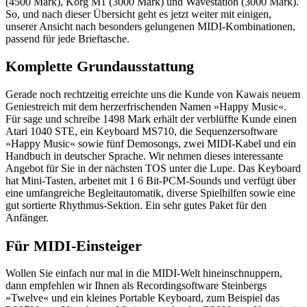
(4500 Mark), Korg M1 (3000 Mark) und Wavestation (3000 Mark).
So, und nach dieser Übersicht geht es jetzt weiter mit einigen,
unserer Ansicht nach besonders gelungenen MIDI-Kombinationen,
passend für jede Brieftasche.
Komplette Grundausstattung
Gerade noch rechtzeitig erreichte uns die Kunde von Kawais neuem
Geniestreich mit dem herzerfrischenden Namen »Happy Music«.
Für sage und schreibe 1498 Mark erhält der verblüffte Kunde einen
Atari 1040 STE, ein Keyboard MS710, die Sequenzersoftware
»Happy Music« sowie fünf Demosongs, zwei MIDI-Kabel und ein
Handbuch in deutscher Sprache. Wir nehmen dieses interessante
Angebot für Sie in der nächsten TOS unter die Lupe. Das Keyboard
hat Mini-Tasten, arbeitet mit 1 6 Bit-PCM-Sounds und verfügt über
eine umfangreiche Begleitautomatik, diverse Spielhilfen sowie eine
gut sortierte Rhythmus-Sektion. Ein sehr gutes Paket für den
Anfänger.
Für MIDI-Einsteiger
Wollen Sie einfach nur mal in die MIDI-Welt hineinschnuppern,
dann empfehlen wir Ihnen als Recordingsoftware Steinbergs
»Twelve« und ein kleines Portable Keyboard, zum Beispiel das