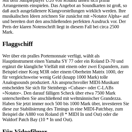
Mit dem Sampleplayer U20 von Roland lassen sich prima
Arrangements einspielen. Das Angebot an Soundkarten ist groß, so
daß auch ausgefallenere Klangvorstellungen wirklich werden. Ihre
musikalischen Ideen zeichnen Sie zunächst mit »Notator Alpha« auf
und bereiten dort den anschließenden perfekten Ausdruck vor. Der
Preis der klaren Notenschrift liegt in diesem Fall bei circa 2500
Mark.
Flaggschiff
Wer über ein pralles Portemonnaie verfügt, wählt als
Hauptinstrument einen Yamaha SY 77 oder ein Roland D-70 und
ergänzt die klangliche Vielfalt mit einem oder zwei Expandern, zum
Beispiel einer Korg M3R oder einem Oberheim Matrix 1000, der
für vergleichsweise wenig Geld (knapp 1000 Mark) tolle
Analogsounds produziert. Als anspruchsvoller MIDI-Musikant
entscheiden Sie sich für Steinbergs »Cubase« oder C-LABs
»Notator«. Den darauf fälligen Scheck über etwa 7500 Mark
unterschreiben Sie anschließend mit weltmännischer Grandezza.
Haben Sie jetzt immer noch 500 bis 1000 Mark über, investieren Sie
diese zur Stabilisierung des Timings in eine MIDI-Patchbay, zum
Beispiel die A880 von Roland (8 * MIDI In und Out) oder die
Waldorf Patch Bay (10 * In und Out).
Für Videofilmer