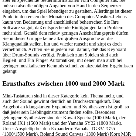
aber entsprechende Steuerinformationen vom Computer aus. Sie
müssen also die nötigen Angaben von Hand in den Sequenzer
eingeben, um das Spiel lebendiger zu gestalten. Allerdings ist dieser
Punkt in den ersten drei Monaten des Computer-Musiker-Lebens
kaum von Bedeutung und anschließend beherrschen Sie Ihre
Software so gut, daß entsprechende Einfügungen kein Problem
mehr sind. Gemäß dem relativ geringen Anschaffungspreis dürfen
Sie in dieser Gruppe keine allzu großen Ansprüche an die
Klangqualität stellen, hin und wieder rauscht und zirpt es doch
vernehmlich. Achten Sie in jedem Fall darauf, daß das Keyboard
über Drum-Sounds verfügt. Praktisch zum Spielen sind auch
Begleit- und Ein-Finger-Automatiken, mit denen man auch bei
geringer musikalischer Kenntnis schnell zu akzeptablen Ergebnissen
gelangt.
Ernsthaftes zwischen 1000 und 2000 Mark
Mini-Tastaturen sind in dieser Kategorie kein Thema mehr, und
auch der Sound gewinnt deutlich an Druchsetzungskraft. Das
Angebot an klangstarken Expandern und Synthesizern ist groß, so
daß jeder sein Lieblingsinstrument finden sollte. Besonders
gelungene Synthesizer sind der Kawai Spectra (1000 Mark), der
Roland JX1 (1500 Mark) und der Yamaha SY22 (1800 Mark).
Unser Anspieltip bei den Expandern: Yamaha TG33/TG55
(1300/1500 Mark), Roland Sound Canvas (1300 Mark) Korg M3R