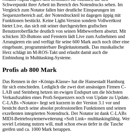
Schwerpunkt ihrer Arbeit im Bereich des Notendrucks sehen. Im
Vergleich zum Notator fallen hier deutliche Einsparungen im
Sequenzerbereich auf, der Notendruckteil ist dagegen üppig mit
Funktionen bestückt. Keine Light-Version sondern Vollwertkost
bietet Live, das sich mit seiner durchgestylten grafischen
Benutzeroberfläche deutlich von seinen Mitbewerbern absetzt. Mit
schicken 3D-Buttons und Fenstern lädt Live zum Aufnehmen und
Arrangieren ein und verfügt für seine 600 Mark auch noch über eine
eingebaute, programmierbare Begleitautomatik. Das musikalische
Herz schlägt im M-ROS-Takt und erlaubt damit auch die
Einbindung in Multitasking-Systeme.
Profis ab 800 Mark
Das Rennen in der »Königs-Klasse« hat die Hansestadt Hamburg
für sich entschieden. Lediglich die zwei dort ansässigen Firmen C-
LAB und Steinberg hetzen im ewigen Endspurt um die höchsten
Verkaufszahlen eines Profi-Sequenzers noch von Update zu Update.
C-LABs »Notator« liegt seit kurzem in der Version 3.1 vor und
besticht durch seine absolut professionellen Funktionen und seinen
exzellenten integrierten Notendruck. Der Notator ist dank C-LABs
MIDI-Betriebssytemerweiterung »Soft Link« multitaskingfähig. Wer
soviel Leistung nutzen will, muß schon etwas tiefer in die Tasche
greifen und ca. 1000 Mark berappen.