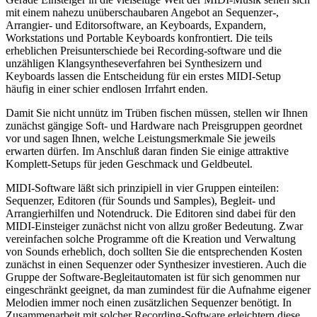
mit einem nahezu unüberschaubaren Angebot an Sequenzer-,
Arrangier- und Editorsoftware, an Keyboards, Expandern,
Workstations und Portable Keyboards konfrontiert. Die teils
erheblichen Preisunterschiede bei Recording-software und die
unzähligen Klangsyntheseverfahren bei Synthesizern und
Keyboards lassen die Entscheidung für ein erstes MIDI-Setup
häufig in einer schier endlosen Irrfahrt enden.
Damit Sie nicht unnütz im Trüben fischen müssen, stellen wir Ihnen
zunächst gängige Soft- und Hardware nach Preisgruppen geordnet
vor und sagen Ihnen, welche Leistungsmerkmale Sie jeweils
erwarten dürfen. Im Anschluß daran finden Sie einige attraktive
Komplett-Setups für jeden Geschmack und Geldbeutel.
MIDI-Software läßt sich prinzipiell in vier Gruppen einteilen:
Sequenzer, Editoren (für Sounds und Samples), Begleit- und
Arrangierhilfen und Notendruck. Die Editoren sind dabei für den
MIDI-Einsteiger zunächst nicht von allzu großer Bedeutung. Zwar
vereinfachen solche Programme oft die Kreation und Verwaltung
von Sounds erheblich, doch sollten Sie die entsprechenden Kosten
zunächst in einen Sequenzer oder Synthesizer investieren. Auch die
Gruppe der Software-Begleitautomaten ist für sich genommen nur
eingeschränkt geeignet, da man zumindest für die Aufnahme eigener
Melodien immer noch einen zusätzlichen Sequenzer benötigt. In
Zusammenarbeit mit solcher Recording-Software erleichtern diese