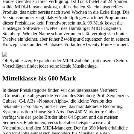
Hause Geerdes zu Ihrer Verfügung. 1st Track bietet auf 24 Spuren
solide MIDI-Hausmannskost, dafür erhalten Sie ein ausgereiftes
Produkt, das nicht bereits nach zwei Wochen in die Ecke fliegt. Die
Versionsnummer zeigt, daß »Produktpflege« auch bei Programmen
dieser Preisklasse kein Fremdwort sein muß. 99 Mark kostet die
Einsteiger-Software »Twelve« des Hamburger MIDI-Giganten
Steinberg. Wie der Name schon vermuten läßt, verbirgt sich hinter
Twelve ein kleiner, aber feiner Zwölfspur-Sequenzer, der in seinem
Konzept stark an den »Cubase«-Vorläufer »Twenty Four« erinnert.
Ob Synthesizer, Expander oder MIDI-Zubehör, mit unseren Setup-
Vorschlägen findet jeder seine ideale Musikanlage.
Mittelklasse bis 600 Mark
In dieser Preiskategorie finden wir drei interessante Vertreter:
»Cubeat«, die abgespeckte Version des Steinberg Profi-Sequenzers
Cubase, C-LABs »Notator Alpha«, die kleine Version des
bekannten »Notator«, und »Live«, das brandaktuelle Recording
System aus dem Hause Soft Arts. Das 450 Mark teure Cubeat
verfügt wie der große Bruder über 64 Spuren und die meisten
Sequenzer-Funktionen, verzichtet aber beispielsweise auf
Notendruck und den MIDI-Manager. Der für 390 Mark erhältliche
Notator Alpha eignet sich besonders für Musiker, die den