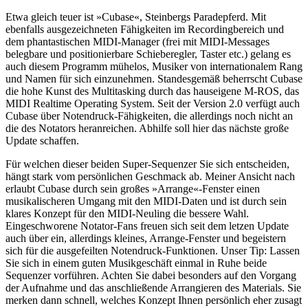
Etwa gleich teuer ist »Cubase«, Steinbergs Paradepferd. Mit
ebenfalls ausgezeichneten Fähigkeiten im Recordingbereich und
dem phantastischen MIDI-Manager (frei mit MIDI-Messages
belegbare und positionierbare Schieberegler, Taster etc.) gelang es
auch diesem Programm mühelos, Musiker von internationalem Rang
und Namen für sich einzunehmen. Standesgemäß beherrscht Cubase
die hohe Kunst des Multitasking durch das hauseigene M-ROS, das
MIDI Realtime Operating System. Seit der Version 2.0 verfügt auch
Cubase über Notendruck-Fähigkeiten, die allerdings noch nicht an
die des Notators heranreichen. Abhilfe soll hier das nächste große
Update schaffen.
Für welchen dieser beiden Super-Sequenzer Sie sich entscheiden,
hängt stark vom persönlichen Geschmack ab. Meiner Ansicht nach
erlaubt Cubase durch sein großes »Arrange«-Fenster einen
musikalischeren Umgang mit den MIDI-Daten und ist durch sein
klares Konzept für den MIDI-Neuling die bessere Wahl.
Eingeschworene Notator-Fans freuen sich seit dem letzen Update
auch über ein, allerdings kleines, Arrange-Fenster und begeistern
sich für die ausgefeilten Notendruck-Funktionen. Unser Tip: Lassen
Sie sich in einem guten Musikgeschäft einmal in Ruhe beide
Sequenzer vorführen. Achten Sie dabei besonders auf den Vorgang
der Aufnahme und das anschließende Arrangieren des Materials. Sie
merken dann schnell, welches Konzept Ihnen persönlich eher zusagt