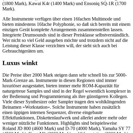
(1800 Mark), Kawai K4r (1400 Mark) und Ensoniq SQ-1R (1700
Mark).
Alle Instrumente verfügen über einen 16fachen Multimode und
bieten mindestens 16fache Polyphonie, so daß sich bereits mit einem
einzigen Gerät komplette Arrangements zusammenstellen lassen.
Integrierte Drumsounds sind in dieser Preisklasse selbstverständlich.
Wer nicht so viel Geld ausgeben möchte und trotzdem nicht auf die
Leistung dieser Klasse verzichten will, der sieht sich auch bei
Gebrauchtgeräten um.
Luxus winkt
Die Preise über 2000 Mark steigen dann sehr schnell bis zur 5000-
Mark-Grenze an. Instrumente in diesen Regionen sind immer
luxuriöser ausgestattet, bieten immer mehr ROM-Kapazität für
naturgetreue Samples und sind in der Regel wesentlich komplexer in
der Bedienung und Programmierung als ihre günstigeren Kollegen.
Viele dieser Synthesizer oder Sampler tragen den wohlklingenden
Beinamen »Workstation«. Solche Instrumente haben zusätzlich
einen üppigen internen Sequenzer, diverse eingebaute
Effektfunktionen, Diskettenlaufwerk und allerlei andere mehr oder
weniger nützliche Funktionen. Highlights sind beispielsweise
Roland JD 800 (4600 Mark) und D-70 (4000 Mark), Yamaha SY 77