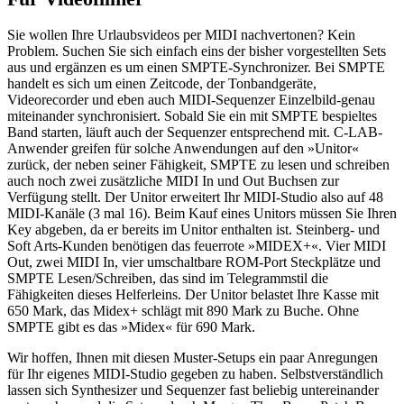
Sie wollen Ihre Urlaubsvideos per MIDI nachvertonen? Kein
Problem. Suchen Sie sich einfach eins der bisher vorgestellten Sets
aus und ergänzen es um einen SMPTE-Synchronizer. Bei SMPTE
handelt es sich um einen Zeitcode, der Tonbandgeräte,
Videorecorder und eben auch MIDI-Sequenzer Einzelbild-genau
miteinander synchronisiert. Sobald Sie ein mit SMPTE bespieltes
Band starten, läuft auch der Sequenzer entsprechend mit. C-LAB-
Anwender greifen für solche Anwendungen auf den »Unitor«
zurück, der neben seiner Fähigkeit, SMPTE zu lesen und schreiben
auch noch zwei zusätzliche MIDI In und Out Buchsen zur
Verfügung stellt. Der Unitor erweitert Ihr MIDI-Studio also auf 48
MIDI-Kanäle (3 mal 16). Beim Kauf eines Unitors müssen Sie Ihren
Key abgeben, da er bereits im Unitor enthalten ist. Steinberg- und
Soft Arts-Kunden benötigen das feuerrote »MIDEX+«. Vier MIDI
Out, zwei MIDI In, vier umschaltbare ROM-Port Steckplätze und
SMPTE Lesen/Schreiben, das sind im Telegrammstil die
Fähigkeiten dieses Helferleins. Der Unitor belastet Ihre Kasse mit
650 Mark, das Midex+ schlägt mit 890 Mark zu Buche. Ohne
SMPTE gibt es das »Midex« für 690 Mark.
Wir hoffen, Ihnen mit diesen Muster-Setups ein paar Anregungen
für Ihr eigenes MIDI-Studio gegeben zu haben. Selbstverständlich
lassen sich Synthesizer und Sequenzer fast beliebig untereinander