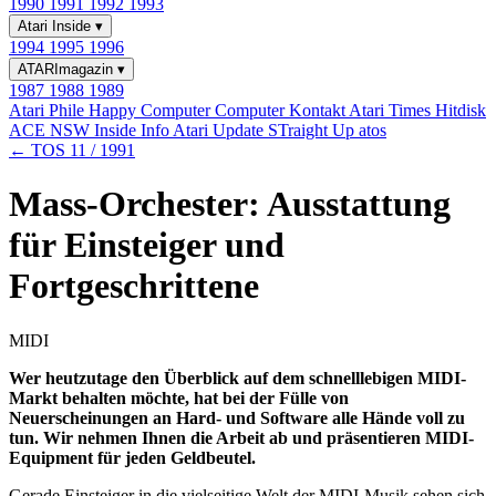
1990
1991
1992
1993
Atari Inside
▾
1994
1995
1996
ATARImagazin
▾
1987
1988
1989
Atari Phile
Happy Computer
Computer Kontakt
Atari Times
Hitdisk
ACE NSW Inside Info
Atari Update
STraight Up
atos
← TOS 11 / 1991
Mass-Orchester: Ausstattung
für Einsteiger und
Fortgeschrittene
MIDI
Wer heutzutage den Überblick auf dem schnelllebigen MIDI-
Markt behalten möchte, hat bei der Fülle von
Neuerscheinungen an Hard- und Software alle Hände voll zu
tun. Wir nehmen Ihnen die Arbeit ab und präsentieren MIDI-
Equipment für jeden Geldbeutel.
Gerade Einsteiger in die vielseitige Welt der MIDI-Musik sehen sich