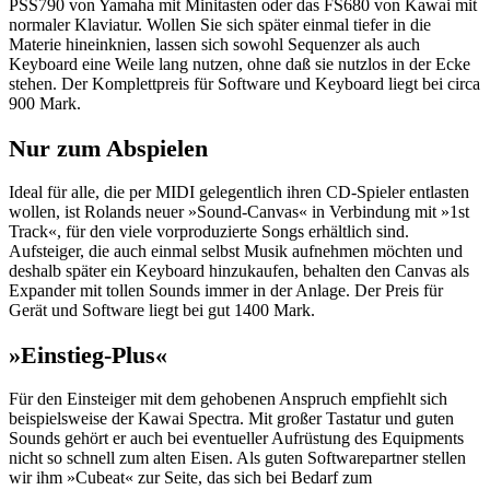
PSS790 von Yamaha mit Minitasten oder das FS680 von Kawai mit
normaler Klaviatur. Wollen Sie sich später einmal tiefer in die
Materie hineinknien, lassen sich sowohl Sequenzer als auch
Keyboard eine Weile lang nutzen, ohne daß sie nutzlos in der Ecke
stehen. Der Komplettpreis für Software und Keyboard liegt bei circa
900 Mark.
Nur zum Abspielen
Ideal für alle, die per MIDI gelegentlich ihren CD-Spieler entlasten
wollen, ist Rolands neuer »Sound-Canvas« in Verbindung mit »1st
Track«, für den viele vorproduzierte Songs erhältlich sind.
Aufsteiger, die auch einmal selbst Musik aufnehmen möchten und
deshalb später ein Keyboard hinzukaufen, behalten den Canvas als
Expander mit tollen Sounds immer in der Anlage. Der Preis für
Gerät und Software liegt bei gut 1400 Mark.
»Einstieg-Plus«
Für den Einsteiger mit dem gehobenen Anspruch empfiehlt sich
beispielsweise der Kawai Spectra. Mit großer Tastatur und guten
Sounds gehört er auch bei eventueller Aufrüstung des Equipments
nicht so schnell zum alten Eisen. Als guten Softwarepartner stellen
wir ihm »Cubeat« zur Seite, das sich bei Bedarf zum