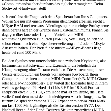
»Computerbands« aber durchaus das tägliche Arrangieren. Beim
Stichwort »Hardware« stellt
sich zunächst die Frage nach dem Speicherausbau Ihres Computers.
Wollen Sie nur mit einem Programm gleichzeitig arbeiten, reicht 1
MByte RAM meistens aus. Allerdings operieren einige Profisysteme
dann bereits hart an der Grenze ihres Existenzminimums. Planen Sie
dagegen über kurz oder lang, die Vorteile von MIDI-
Multitaskingsystemen zu nutzen (M-ROS, Soft Link), sollten Sie
schon einmal nach einer Speichererweiterung auf 2 oder 4 MByte
Ausschau halten. Der Preis für bestückte 4-MByte-Boards liegt
heute bei rund 500 Mark.
Bei den Synthesizern unterscheidet man zwischen Keyboards, also
Instrumenten mit Klaviatur, und Expandern, die lediglich die
Klangerzeugung ohne Tastatur enthalten. Die Ansteuerung dieser
Geräte erfolgt durch ein bereits vorhandenes Keyboard, Ihren
Computern oder einen anderen MIDI-Controller (z.B. MIDI-Gitarre
oder MIDI-Windcontroller). Der Vorteil der Expander liegt in ihrem
weitaus geringeren Platzbedarf (1 bis 3 HE im 19-Zoll-Format
entspricht etwa 4,5 bis 14,5 cm Höhe mal 48 cm Breite, die Tiefe
variiert) und dem meist deutlich niedrigeren Anschaffungspreis. So
ist zum Beispiel der Yamaha TG77 Expander mit etwa 2800 Mark
um fast 1500 Mark günstiger als die Tastaturversion SY77. Der
Nachteil liegt auf der Hand: Besitzen Sie kein zusätzliches MIDI-