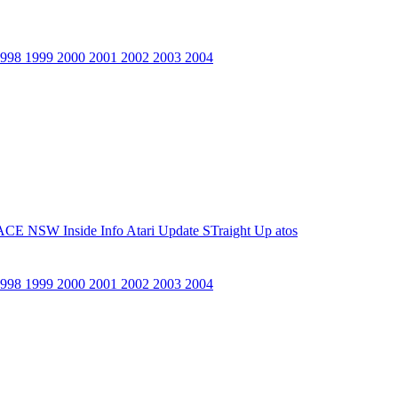
1998
1999
2000
2001
2002
2003
2004
ACE NSW Inside Info
Atari Update
STraight Up
atos
1998
1999
2000
2001
2002
2003
2004