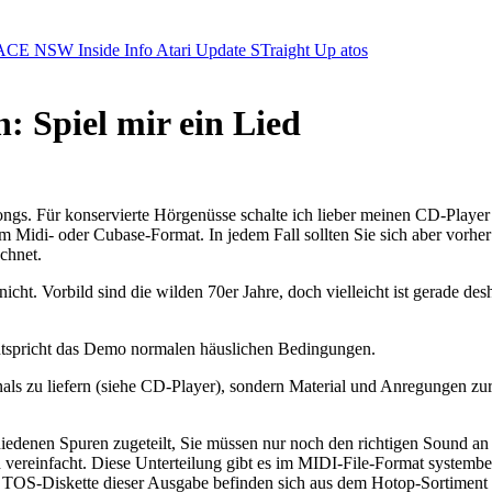
ACE NSW Inside Info
Atari Update
STraight Up
atos
: Spiel mir ein Lied
gs. Für konservierte Hörgenüsse schalte ich lieber meinen CD-Player 
 Midi- oder Cubase-Format. In jedem Fall sollten Sie sich aber vorher
chnet.
icht. Vorbild sind die wilden 70er Jahre, doch vielleicht ist gerade de
entspricht das Demo normalen häuslichen Bedingungen.
inals zu liefern (siehe CD-Player), sondern Material und Anregungen zu
edenen Spuren zugeteilt, Sie müssen nur noch den richtigen Sound an
vereinfacht. Diese Unterteilung gibt es im MIDI-File-Format systembed
der TOS-Diskette dieser Ausgabe befinden sich aus dem Hotop-Sortimen