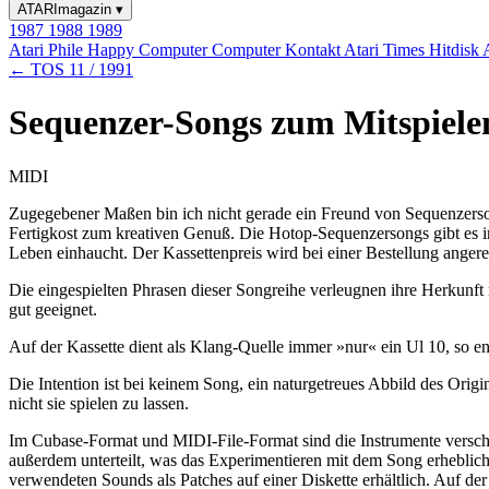
ATARImagazin
▾
1987
1988
1989
Atari Phile
Happy Computer
Computer Kontakt
Atari Times
Hitdisk
← TOS 11 / 1991
Sequenzer-Songs zum Mitspielen
MIDI
Zugegebener Maßen bin ich nicht gerade ein Freund von Sequenzerson
Fertigkost zum kreativen Genuß. Die Hotop-Sequenzersongs gibt es im
Leben einhaucht. Der Kassettenpreis wird bei einer Bestellung angere
Die eingespielten Phrasen dieser Songreihe verleugnen ihre Herkunft n
gut geeignet.
Auf der Kassette dient als Klang-Quelle immer »nur« ein Ul 10, so 
Die Intention ist bei keinem Song, ein naturgetreues Abbild des Orig
nicht sie spielen zu lassen.
Im Cubase-Format und MIDI-File-Format sind die Instrumente verschi
außerdem unterteilt, was das Experimentieren mit dem Song erheblich 
verwendeten Sounds als Patches auf einer Diskette erhältlich. Auf 