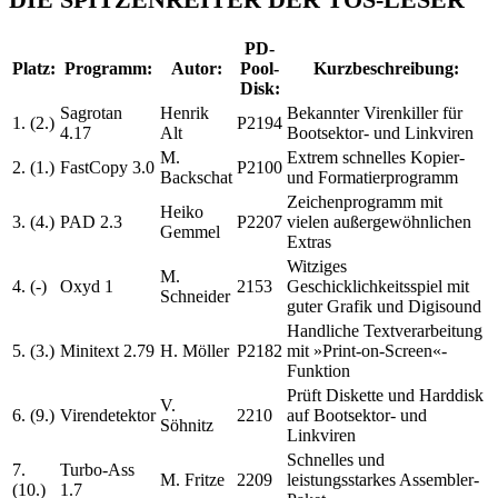
PD-
Platz:
Programm:
Autor:
Pool-
Kurzbeschreibung:
Disk:
Sagrotan
Henrik
Bekannter Virenkiller für
1. (2.)
P2194
4.17
Alt
Bootsektor- und Linkviren
M.
Extrem schnelles Kopier-
2. (1.)
FastCopy 3.0
P2100
Backschat
und Formatierprogramm
Zeichenprogramm mit
Heiko
3. (4.)
PAD 2.3
P2207
vielen außergewöhnlichen
Gemmel
Extras
Witziges
M.
4. (-)
Oxyd 1
2153
Geschicklichkeitsspiel mit
Schneider
guter Grafik und Digisound
Handliche Textverarbeitung
5. (3.)
Minitext 2.79
H. Möller
P2182
mit »Print-on-Screen«-
Funktion
Prüft Diskette und Harddisk
V.
6. (9.)
Virendetektor
2210
auf Bootsektor- und
Söhnitz
Linkviren
Schnelles und
7.
Turbo-Ass
M. Fritze
2209
leistungsstarkes Assembler-
(10.)
1.7