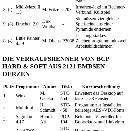
Paket
Midi-Maze II
Irrgarten-Jagd im Rechner-
8. (-)
M. Fritze
2203
1.5
Verbund. Kultspiel
Sie müssen vier gleiche
Dirk
9. (8)
Drachen 2.0
-
Spielsteine aus einer
Woitha
Pyramide entfernen
Leistungsstarkes
Little Painter
8. (-)
M. Dheus
P2038
Zeichenprogramm mit zwei
4.29
Arbeitsbildschirmen
DIE VERKAUFSRENNER VON BCP
HARD & SOFT AUS 2121 EMBSEN-
OERZEN
Platz:
Programm:
Autor:
Disk:
Kurzbeschreibung:
M.
STC-
Erweitert das Desktop auf
1.
Winx
Osieka
454
bis zu 128 Fenster
H.
STC-
Programm zur Installation
2.
Multifont
Schmidt
458
beliebige AES-/VDI-Fonts
Sagrotan
Henrik
PDP-
Bekannter Virenkiller für
3.
4.17
Alt
194
Bootsektor- und Linkviren
STC-
Atari TeX
Hervorragendes