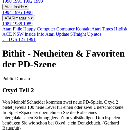
1990
1991
1992
1993
Atari Inside
▾
1994
1995
1996
ATARImagazin
▾
1987
1988
1989
Atari Phile
Happy Computer
Computer Kontakt
Atari Times
Hitdisk
ACE NSW Inside Info
Atari Update
STraight Up
atos
← TOS 12 / 1991
Bithit - Neuheiten & Favoriten
der PD-Szene
Public Domain
Oxyd Teil 2
Von Meinolf Schneider kommen zwei neue PD-Spiele. Oxyd 2
bietet jeweils 100 neue Level für einen oder zwei Unerschrockene.
Im Spiel »Spacola« übernehmen Sie die Rolle eines
intergalaktischen Schmugglers. Zum vollständigen Durchspielen
benötigen Sie wie schon bei Oxyd je ein Donglebuch. (Gerhard
Bauer/uh)