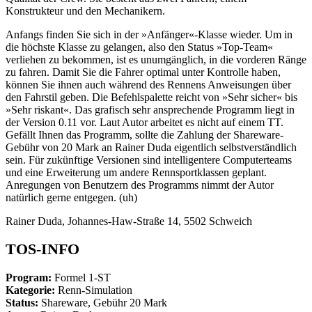
Konstrukteur und den Mechanikern.
Anfangs finden Sie sich in der »Anfänger«-Klasse wieder. Um in
die höchste Klasse zu gelangen, also den Status »Top-Team«
verliehen zu bekommen, ist es unumgänglich, in die vorderen Ränge
zu fahren. Damit Sie die Fahrer optimal unter Kontrolle haben,
können Sie ihnen auch während des Rennens Anweisungen über
den Fahrstil geben. Die Befehlspalette reicht von »Sehr sicher« bis
»Sehr riskant«. Das grafisch sehr ansprechende Programm liegt in
der Version 0.11 vor. Laut Autor arbeitet es nicht auf einem TT.
Gefällt Ihnen das Programm, sollte die Zahlung der Shareware-
Gebühr von 20 Mark an Rainer Duda eigentlich selbstverständlich
sein. Für zukünftige Versionen sind intelligentere Computerteams
und eine Erweiterung um andere Rennsportklassen geplant.
Anregungen von Benutzern des Programms nimmt der Autor
natürlich gerne entgegen. (uh)
Rainer Duda, Johannes-Haw-Straße 14, 5502 Schweich
TOS-INFO
Program:
Formel 1-ST
Kategorie:
Renn-Simulation
Status:
Shareware, Gebühr 20 Mark