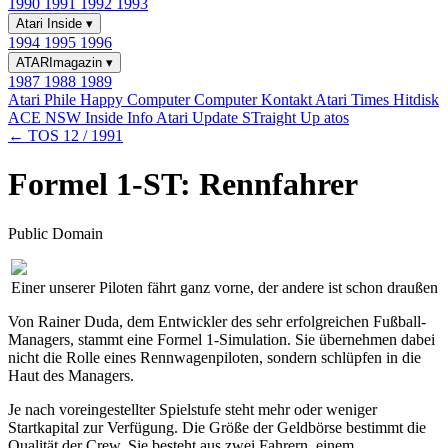
1990
1991
1992
1993
Atari Inside
▾
1994
1995
1996
ATARImagazin
▾
1987
1988
1989
Atari Phile
Happy Computer
Computer Kontakt
Atari Times
Hitdisk
ACE NSW Inside Info
Atari Update
STraight Up
atos
← TOS 12 / 1991
Formel 1-ST: Rennfahrer
Public Domain
Einer unserer Piloten fährt ganz vorne, der andere ist schon draußen
Von Rainer Duda, dem Entwickler des sehr erfolgreichen Fußball-
Managers, stammt eine Formel 1-Simulation. Sie übernehmen dabei
nicht die Rolle eines Rennwagenpiloten, sondern schlüpfen in die
Haut des Managers.
Je nach voreingestellter Spielstufe steht mehr oder weniger
Startkapital zur Verfügung. Die Größe der Geldbörse bestimmt die
Qualität der Crew. Sie besteht aus zwei Fahrern, einem