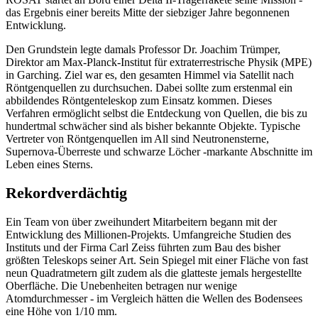
das Ergebnis einer bereits Mitte der siebziger Jahre begonnenen
Entwicklung.
Den Grundstein legte damals Professor Dr. Joachim Trümper,
Direktor am Max-Planck-Institut für extraterrestrische Physik (MPE)
in Garching. Ziel war es, den gesamten Himmel via Satellit nach
Röntgenquellen zu durchsuchen. Dabei sollte zum erstenmal ein
abbildendes Röntgenteleskop zum Einsatz kommen. Dieses
Verfahren ermöglicht selbst die Entdeckung von Quellen, die bis zu
hundertmal schwächer sind als bisher bekannte Objekte. Typische
Vertreter von Röntgenquellen im All sind Neutronensterne,
Supernova-Überreste und schwarze Löcher -markante Abschnitte im
Leben eines Sterns.
Rekordverdächtig
Ein Team von über zweihundert Mitarbeitern begann mit der
Entwicklung des Millionen-Projekts. Umfangreiche Studien des
Instituts und der Firma Carl Zeiss führten zum Bau des bisher
größten Teleskops seiner Art. Sein Spiegel mit einer Fläche von fast
neun Quadratmetern gilt zudem als die glatteste jemals hergestellte
Oberfläche. Die Unebenheiten betragen nur wenige
Atomdurchmesser - im Vergleich hätten die Wellen des Bodensees
eine Höhe von 1/10 mm.