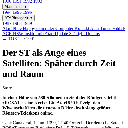
1990
1991
1992
1993
Atari Inside
▾
1994
1995
1996
ATARImagazin
▾
1987
1988
1989
Atari Phile
Happy Computer
Computer Kontakt
Atari Times
Hitdisk
ACE NSW Inside Info
Atari Update
STraight Up
atos
← TOS 12 / 1991
Der ST als Auge eines
Satelliten: Späher durch Zeit
und Raum
Story
In einer Höhe von 580 Kilometern zieht der Röntgensatellit
»ROSAT« seine Kreise. Ein Atari 520 ST zeigt den
Wissenschaftlern die neuesten Bilder des bislang größten
Röntgen-Teleskops online.
Cape Canaveral, 1. Juni 1990, 17.40 Ortszeit: Der deutsche Satellit
ROSAT startet an Bord einer Delta II-Trägerrakete seine Mission -