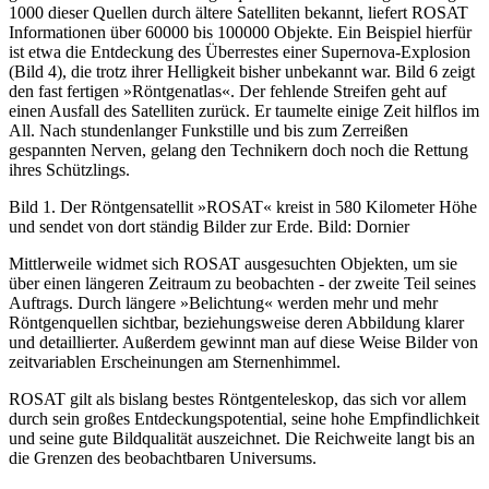
1000 dieser Quellen durch ältere Satelliten bekannt, liefert ROSAT
Informationen über 60000 bis 100000 Objekte. Ein Beispiel hierfür
ist etwa die Entdeckung des Überrestes einer Supernova-Explosion
(Bild 4), die trotz ihrer Helligkeit bisher unbekannt war. Bild 6 zeigt
den fast fertigen »Röntgenatlas«. Der fehlende Streifen geht auf
einen Ausfall des Satelliten zurück. Er taumelte einige Zeit hilflos im
All. Nach stundenlanger Funkstille und bis zum Zerreißen
gespannten Nerven, gelang den Technikern doch noch die Rettung
ihres Schützlings.
Bild 1. Der Röntgensatellit »ROSAT« kreist in 580 Kilometer Höhe
und sendet von dort ständig Bilder zur Erde. Bild: Dornier
Mittlerweile widmet sich ROSAT ausgesuchten Objekten, um sie
über einen längeren Zeitraum zu beobachten - der zweite Teil seines
Auftrags. Durch längere »Belichtung« werden mehr und mehr
Röntgenquellen sichtbar, beziehungsweise deren Abbildung klarer
und detaillierter. Außerdem gewinnt man auf diese Weise Bilder von
zeitvariablen Erscheinungen am Sternenhimmel.
ROSAT gilt als bislang bestes Röntgenteleskop, das sich vor allem
durch sein großes Entdeckungspotential, seine hohe Empfindlichkeit
und seine gute Bildqualität auszeichnet. Die Reichweite langt bis an
die Grenzen des beobachtbaren Universums.