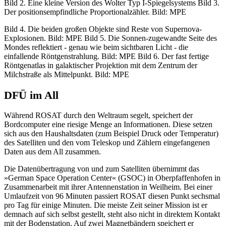
Bild 2. Eine kleine Version des Wolter Typ I-Spiegelsystems Bild 3.
Der positionsempfindliche Proportionalzähler. Bild: MPE
Bild 4. Die beiden großen Objekte sind Reste von Supernova-
Explosionen. Bild: MPE Bild 5. Die Sonnen-zugewandte Seite des
Mondes reflektiert - genau wie beim sichtbaren Licht - die
einfallende Röntgenstrahlung. Bild: MPE Bild 6. Der fast fertige
Röntgenatlas in galaktischer Projektion mit dem Zentrum der
Milchstraße als Mittelpunkt. Bild: MPE
DFÜ im All
Während ROSAT durch den Weltraum segelt, speichert der
Bordcomputer eine riesige Menge an Informationen. Diese setzen
sich aus den Haushaltsdaten (zum Beispiel Druck oder Temperatur)
des Satelliten und den vom Teleskop und Zählern eingefangenen
Daten aus dem All zusammen.
Die Datenübertragung von und zum Satelliten übernimmt das
»German Space Operation Center« (GSOC) in Oberpfaffenhofen in
Zusammenarbeit mit ihrer Antennenstation in Weilheim. Bei einer
Umlaufzeit von 96 Minuten passiert ROSAT diesen Punkt sechsmal
pro Tag für einige Minuten. Die meiste Zeit seiner Mission ist er
demnach auf sich selbst gestellt, steht also nicht in direktem Kontakt
mit der Bodenstation. Auf zwei Magnetbändern speichert er