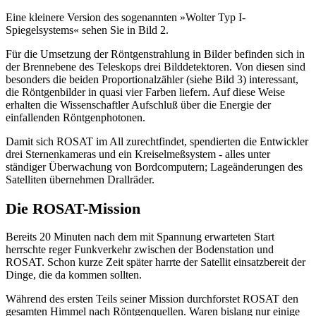
Eine kleinere Version des sogenannten »Wolter Typ I-
Spiegelsystems« sehen Sie in Bild 2.
Für die Umsetzung der Röntgenstrahlung in Bilder befinden sich in
der Brennebene des Teleskops drei Bilddetektoren. Von diesen sind
besonders die beiden Proportionalzähler (siehe Bild 3) interessant,
die Röntgenbilder in quasi vier Farben liefern. Auf diese Weise
erhalten die Wissenschaftler Aufschluß über die Energie der
einfallenden Röntgenphotonen.
Damit sich ROSAT im All zurechtfindet, spendierten die Entwickler
drei Sternenkameras und ein Kreiselmeßsystem - alles unter
ständiger Überwachung von Bordcomputern; Lageänderungen des
Satelliten übernehmen Drallräder.
Die ROSAT-Mission
Bereits 20 Minuten nach dem mit Spannung erwarteten Start
herrschte reger Funkverkehr zwischen der Bodenstation und
ROSAT. Schon kurze Zeit später harrte der Satellit einsatzbereit der
Dinge, die da kommen sollten.
Während des ersten Teils seiner Mission durchforstet ROSAT den
gesamten Himmel nach Röntgenquellen. Waren bislang nur einige