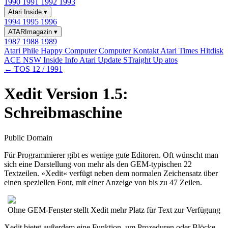
1990
1991
1992
1993
Atari Inside
▾
1994
1995
1996
ATARImagazin
▾
1987
1988
1989
Atari Phile
Happy Computer
Computer Kontakt
Atari Times
Hitdisk
ACE NSW Inside Info
Atari Update
STraight Up
atos
← TOS 12 / 1991
Xedit Version 1.5:
Schreibmaschine
Public Domain
Für Programmierer gibt es wenige gute Editoren. Oft wünscht man
sich eine Darstellung von mehr als den GEM-typischen 22
Textzeilen. »Xedit« verfügt neben dem normalen Zeichensatz über
einen speziellen Font, mit einer Anzeige von bis zu 47 Zeilen.
Ohne GEM-Fenster stellt Xedit mehr Platz für Text zur Verfügung
Xedit bietet außerdem eine Funktion, um Prozeduren oder Blöcke