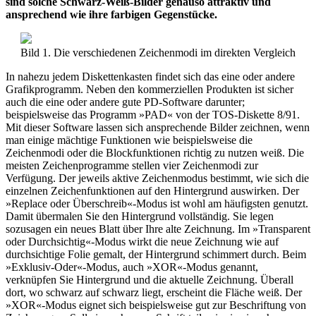
sind solche Schwarz-Weiß-Bilder genauso attraktiv und
ansprechend wie ihre farbigen Gegenstücke.
Bild 1. Die verschiedenen Zeichenmodi im direkten Vergleich
In nahezu jedem Diskettenkasten findet sich das eine oder andere
Grafikprogramm. Neben den kommerziellen Produkten ist sicher
auch die eine oder andere gute PD-Software darunter;
beispielsweise das Programm »PAD« von der TOS-Diskette 8/91.
Mit dieser Software lassen sich ansprechende Bilder zeichnen, wenn
man einige mächtige Funktionen wie beispielsweise die
Zeichenmodi oder die Blockfunktionen richtig zu nutzen weiß. Die
meisten Zeichenprogramme stellen vier Zeichenmodi zur
Verfügung. Der jeweils aktive Zeichenmodus bestimmt, wie sich die
einzelnen Zeichenfunktionen auf den Hintergrund auswirken. Der
»Replace oder Überschreib«-Modus ist wohl am häufigsten genutzt.
Damit übermalen Sie den Hintergrund vollständig. Sie legen
sozusagen ein neues Blatt über Ihre alte Zeichnung. Im »Transparent
oder Durchsichtig«-Modus wirkt die neue Zeichnung wie auf
durchsichtige Folie gemalt, der Hintergrund schimmert durch. Beim
»Exklusiv-Oder«-Modus, auch »XOR«-Modus genannt,
verknüpfen Sie Hintergrund und die aktuelle Zeichnung. Überall
dort, wo schwarz auf schwarz liegt, erscheint die Fläche weiß. Der
»XOR«-Modus eignet sich beispielsweise gut zur Beschriftung von