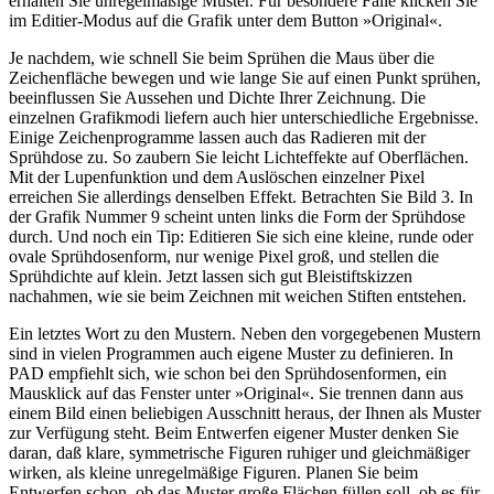
erhalten Sie unregelmäßige Muster. Für besondere Fälle klicken Sie
im Editier-Modus auf die Grafik unter dem Button »Original«.
Je nachdem, wie schnell Sie beim Sprühen die Maus über die
Zeichenfläche bewegen und wie lange Sie auf einen Punkt sprühen,
beeinflussen Sie Aussehen und Dichte Ihrer Zeichnung. Die
einzelnen Grafikmodi liefern auch hier unterschiedliche Ergebnisse.
Einige Zeichenprogramme lassen auch das Radieren mit der
Sprühdose zu. So zaubern Sie leicht Lichteffekte auf Oberflächen.
Mit der Lupenfunktion und dem Auslöschen einzelner Pixel
erreichen Sie allerdings denselben Effekt. Betrachten Sie Bild 3. In
der Grafik Nummer 9 scheint unten links die Form der Sprühdose
durch. Und noch ein Tip: Editieren Sie sich eine kleine, runde oder
ovale Sprühdosenform, nur wenige Pixel groß, und stellen die
Sprühdichte auf klein. Jetzt lassen sich gut Bleistiftskizzen
nachahmen, wie sie beim Zeichnen mit weichen Stiften entstehen.
Ein letztes Wort zu den Mustern. Neben den vorgegebenen Mustern
sind in vielen Programmen auch eigene Muster zu definieren. In
PAD empfiehlt sich, wie schon bei den Sprühdosenformen, ein
Mausklick auf das Fenster unter »Original«. Sie trennen dann aus
einem Bild einen beliebigen Ausschnitt heraus, der Ihnen als Muster
zur Verfügung steht. Beim Entwerfen eigener Muster denken Sie
daran, daß klare, symmetrische Figuren ruhiger und gleichmäßiger
wirken, als kleine unregelmäßige Figuren. Planen Sie beim
Entwerfen schon, ob das Muster große Flächen füllen soll, ob es für