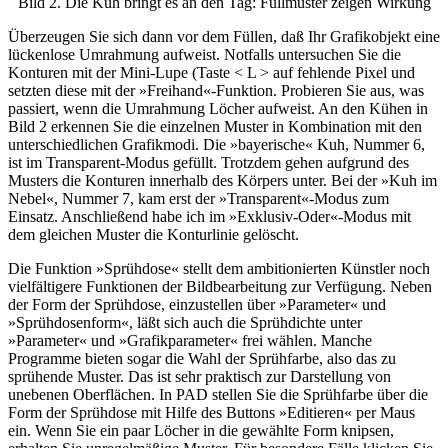
Bild 2. Die Kuh bringt es an den Tag: Füllmuster zeigen Wirkung
Überzeugen Sie sich dann vor dem Füllen, daß Ihr Grafikobjekt eine
lückenlose Umrahmung aufweist. Notfalls untersuchen Sie die
Konturen mit der Mini-Lupe (Taste < L > auf fehlende Pixel und
setzten diese mit der »Freihand«-Funktion. Probieren Sie aus, was
passiert, wenn die Umrahmung Löcher aufweist. An den Kühen in
Bild 2 erkennen Sie die einzelnen Muster in Kombination mit den
unterschiedlichen Grafikmodi. Die »bayerische« Kuh, Nummer 6,
ist im Transparent-Modus gefüllt. Trotzdem gehen aufgrund des
Musters die Konturen innerhalb des Körpers unter. Bei der »Kuh im
Nebel«, Nummer 7, kam erst der »Transparent«-Modus zum
Einsatz. Anschließend habe ich im »Exklusiv-Oder«-Modus mit
dem gleichen Muster die Konturlinie gelöscht.
Die Funktion »Sprühdose« stellt dem ambitionierten Künstler noch
vielfältigere Funktionen der Bildbearbeitung zur Verfügung. Neben
der Form der Sprühdose, einzustellen über »Parameter« und
»Sprühdosenform«, läßt sich auch die Sprühdichte unter
»Parameter« und »Grafikparameter« frei wählen. Manche
Programme bieten sogar die Wahl der Sprühfarbe, also das zu
sprühende Muster. Das ist sehr praktisch zur Darstellung von
unebenen Oberflächen. In PAD stellen Sie die Sprühfarbe über die
Form der Sprühdose mit Hilfe des Buttons »Editieren« per Maus
ein. Wenn Sie ein paar Löcher in die gewählte Form knipsen,