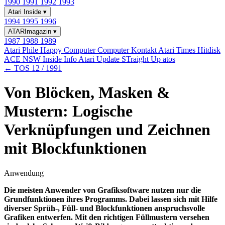
1990
1991
1992
1993
Atari Inside
▾
1994
1995
1996
ATARImagazin
▾
1987
1988
1989
Atari Phile
Happy Computer
Computer Kontakt
Atari Times
Hitdisk
ACE NSW Inside Info
Atari Update
STraight Up
atos
← TOS 12 / 1991
Von Blöcken, Masken &
Mustern: Logische
Verknüpfungen und Zeichnen
mit Blockfunktionen
Anwendung
Die meisten Anwender von Grafiksoftware nutzen nur die
Grundfunktionen ihres Programms. Dabei lassen sich mit Hilfe
diverser Sprüh-, Füll- und Blockfunktionen anspruchsvolle
Grafiken entwerfen. Mit den richtigen Füllmustern versehen