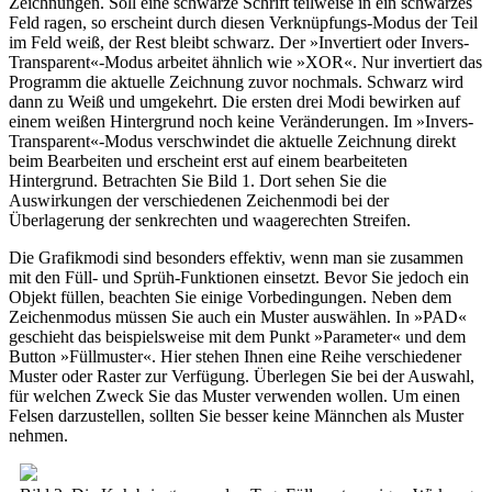
Zeichnungen. Soll eine schwarze Schrift teilweise in ein schwarzes
Feld ragen, so erscheint durch diesen Verknüpfungs-Modus der Teil
im Feld weiß, der Rest bleibt schwarz. Der »Invertiert oder Invers-
Transparent«-Modus arbeitet ähnlich wie »XOR«. Nur invertiert das
Programm die aktuelle Zeichnung zuvor nochmals. Schwarz wird
dann zu Weiß und umgekehrt. Die ersten drei Modi bewirken auf
einem weißen Hintergrund noch keine Veränderungen. Im »Invers-
Transparent«-Modus verschwindet die aktuelle Zeichnung direkt
beim Bearbeiten und erscheint erst auf einem bearbeiteten
Hintergrund. Betrachten Sie Bild 1. Dort sehen Sie die
Auswirkungen der verschiedenen Zeichenmodi bei der
Überlagerung der senkrechten und waagerechten Streifen.
Die Grafikmodi sind besonders effektiv, wenn man sie zusammen
mit den Füll- und Sprüh-Funktionen einsetzt. Bevor Sie jedoch ein
Objekt füllen, beachten Sie einige Vorbedingungen. Neben dem
Zeichenmodus müssen Sie auch ein Muster auswählen. In »PAD«
geschieht das beispielsweise mit dem Punkt »Parameter« und dem
Button »Füllmuster«. Hier stehen Ihnen eine Reihe verschiedener
Muster oder Raster zur Verfügung. Überlegen Sie bei der Auswahl,
für welchen Zweck Sie das Muster verwenden wollen. Um einen
Felsen darzustellen, sollten Sie besser keine Männchen als Muster
nehmen.