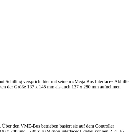
 Schilling verspricht hier mit seinem »Mega Bus Interface« Abhilfe.
 Karten der Größe 137 x 145 mm als auch 137 x 280 mm aufnehmen
 Über den VME-Bus betrieben basiert sie auf dem Controller
0 x 200 und 1280 x 1024 (non-interlaced), dabei können 2, 4, 16,