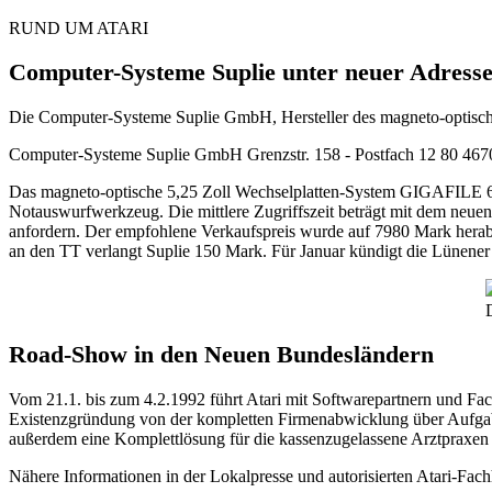
RUND UM ATARI
Computer-Systeme Suplie unter neuer Adress
Die Computer-Systeme Suplie GmbH, Hersteller des magneto-optisc
Computer-Systeme Suplie GmbH Grenzstr. 158 - Postfach 12 80 46
Das magneto-optische 5,25 Zoll Wechselplatten-System GIGAFILE 6
Notauswurfwerkzeug. Die mittlere Zugriffszeit beträgt mit dem neuen
anfordern. Der empfohlene Verkaufspreis wurde auf 7980 Mark her
an den TT verlangt Suplie 150 Mark. Für Januar kündigt die Lünener
Road-Show in den Neuen Bundesländern
Vom 21.1. bis zum 4.2.1992 führt Atari mit Softwarepartnern und 
Existenzgründung von der kompletten Firmenabwicklung über Aufgab
außerdem eine Komplettlösung für die kassenzugelassene Arztpraxe
Nähere Informationen in der Lokalpresse und autorisierten Atari-Fach