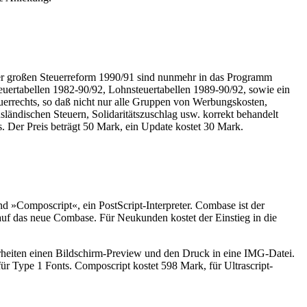
der großen Steuerreform 1990/91 sind nunmehr in das Programm
ertabellen 1982-90/92, Lohnsteuertabellen 1989-90/92, sowie ein
errechts, so daß nicht nur alle Gruppen von Werbungskosten,
ndischen Steuern, Solidaritätszuschlag usw. korrekt behandelt
. Der Preis beträgt 50 Mark, ein Update kostet 30 Mark.
»Composcript«, ein PostScript-Interpreter. Combase ist der
 auf das neue Combase. Für Neukunden kostet der Einstieg in die
erheiten einen Bildschirm-Preview und den Druck in eine IMG-Datei.
ür Type 1 Fonts. Composcript kostet 598 Mark, für Ultrascript-