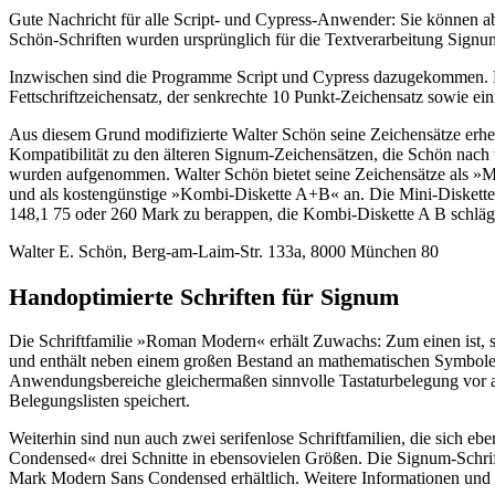
Gute Nachricht für alle Script- und Cypress-Anwender: Sie können ab 
Schön-Schriften wurden ursprünglich für die Textverarbeitung Signu
Inzwischen sind die Programme Script und Cypress dazugekommen. Fas
Fettschriftzeichensatz, der senkrechte 10 Punkt-Zeichensatz sowie e
Aus diesem Grund modifizierte Walter Schön seine Zeichensätze erhe
Kompatibilität zu den älteren Signum-Zeichensätzen, die Schön nach w
wurden aufgenommen. Walter Schön bietet seine Zeichensätze als »Mini
und als kostengünstige »Kombi-Diskette A+B« an. Die Mini-Diskette 
148,1 75 oder 260 Mark zu berappen, die Kombi-Diskette A B schläg
Walter E. Schön, Berg-am-Laim-Str. 133a, 8000 München 80
Handoptimierte Schriften für Signum
Die Schriftfamilie »Roman Modern« erhält Zuwachs: Zum einen ist, s
und enthält neben einem großen Bestand an mathematischen Symbolen al
Anwendungsbereiche gleichermaßen sinnvolle Tastaturbelegung vor all
Belegungslisten speichert.
Weiterhin sind nun auch zwei serifenlose Schriftfamilien, die sich e
Condensed« drei Schnitte in ebensovielen Größen. Die Signum-Schri
Mark Modern Sans Condensed erhältlich. Weitere Informationen und S