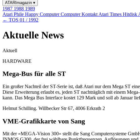
ATARImagazin
▾
1987
1988
1989
Atari Phile
Happy Computer
Computer Kontakt
Atari Times
Hitdisk
← TOS 01 / 1992
Aktuelle News
Aktuell
HARDWARE
Mega-Bus für alle ST
Ein großer Nachteil der ST-Serie ist, daß Atari nur dem Mega ST ei
Diese Erweiterung erlaubt es, jeden ST nachträglich mit einem Meg
kann. Das Mega Bus Interface kostet 129 Mark und soll ab Januar lie
Helmut Schilling. Willbecker Str 67, 4006 Erkrath 2
VME-Grafikkarte von Sang
Mit der »MEGA-Vision 300« stellt die Sang Computersysteme GmbH a
INMOS G300, der frei wählbare Punktfrequenzen, Auflösungen und Far