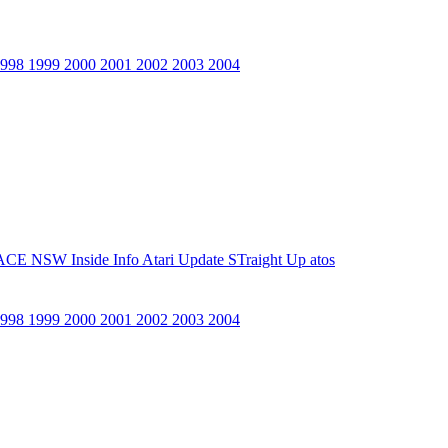
1998
1999
2000
2001
2002
2003
2004
ACE NSW Inside Info
Atari Update
STraight Up
atos
1998
1999
2000
2001
2002
2003
2004