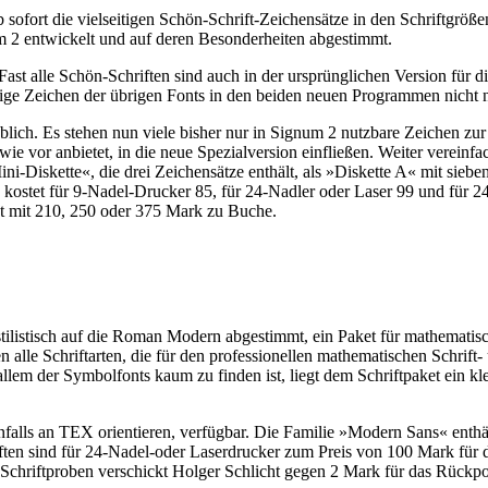
sofort die vielseitigen Schön-Schrift-Zeichensätze in den Schriftgröß
m 2 entwickelt und auf deren Besonderheiten abgestimmt.
t alle Schön-Schriften sind auch in der ursprünglichen Version für d
inige Zeichen der übrigen Fonts in den beiden neuen Programmen nicht 
blich. Es stehen nun viele bisher nur in Signum 2 nutzbare Zeichen z
ie vor anbietet, in die neue Spezialversion einfließen. Weiter verein
-Diskette«, die drei Zeichensätze enthält, als »Diskette A« mit siebe
kostet für 9-Nadel-Drucker 85, für 24-Nadler oder Laser 99 und für 24
t mit 210, 250 oder 375 Mark zu Buche.
tilistisch auf die Roman Modern abgestimmt, ein Paket für mathematis
le Schriftarten, die für den professionellen mathematischen Schrift- 
em der Symbolfonts kaum zu finden ist, liegt dem Schriftpaket ein klei
benfalls an TEX orientieren, verfügbar. Die Familie »Modern Sans« enth
ften sind für 24-Nadel-oder Laserdrucker zum Preis von 100 Mark fü
chriftproben verschickt Holger Schlicht gegen 2 Mark für das Rückpo