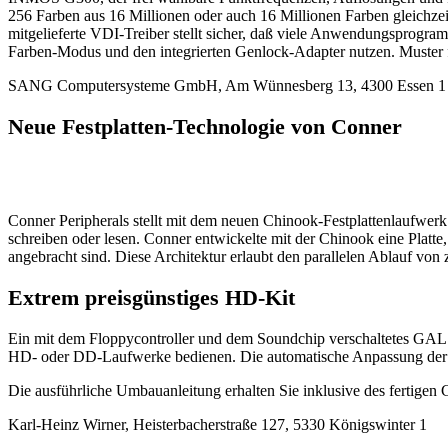
256 Farben aus 16 Millionen oder auch 16 Millionen Farben gleichz
mitgelieferte VDI-Treiber stellt sicher, daß viele Anwendungsprogram
Farben-Modus und den integrierten Genlock-Adapter nutzen. Muster f
SANG Computersysteme GmbH, Am Wünnesberg 13, 4300 Essen 1
Neue Festplatten-Technologie von Conner
Conner Peripherals stellt mit dem neuen Chinook-Festplattenlaufwer
schreiben oder lesen. Conner entwickelte mit der Chinook eine Plat
angebracht sind. Diese Architektur erlaubt den parallelen Ablauf von 
Extrem preisgünstiges HD-Kit
Ein mit dem Floppycontroller und dem Soundchip verschaltetes GAL 
HD- oder DD-Laufwerke bedienen. Die automatische Anpassung der S
Die ausführliche Umbauanleitung erhalten Sie inklusive des fertige
Karl-Heinz Wirner, Heisterbacherstraße 127, 5330 Königswinter 1