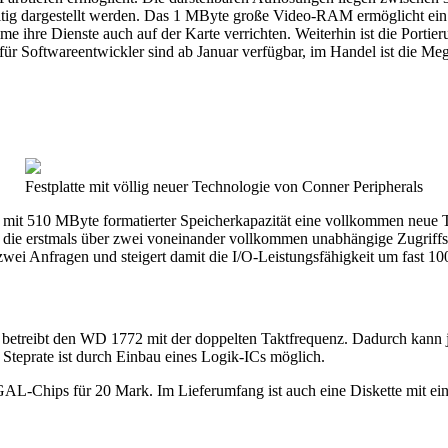
eitig dargestellt werden. Das 1 MByte große Video-RAM ermöglicht ei
me ihre Dienste auch auf der Karte verrichten. Weiterhin ist die Porti
ür Softwareentwickler sind ab Januar verfügbar, im Handel ist die Meg
Festplatte mit völlig neuer Technologie von Conner Peripherals
k mit 510 MByte formatierter Speicherkapazität eine vollkommen neue T
te, die erstmals über zwei voneinander vollkommen unabhängige Zugrif
zwei Anfragen und steigert damit die I/O-Leistungsfähigkeit um fast 100
betreibt den WD 1772 mit der doppelten Taktfrequenz. Dadurch kann j
teprate ist durch Einbau eines Logik-ICs möglich.
n GAL-Chips für 20 Mark. Im Lieferumfang ist auch eine Diskette mit 