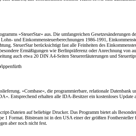
s Programms »SteuerStar« aus. Die umfangreichen Gesetzesänderungen 
ang: Lohn- und Einkommensteuerberechnungen 1986-1991, Einkommensteu
ng. SteuerStar berücksichtigt fast alle Feinheiten des Einkommensteu
sondere Ermäßigungen wie Berlinpräferenz oder Anrechnung von auslä
leitung auch etwa 20 DIN A4-Seiten Steuererläuterungen und Steuertips
Wippenfürth
eferung. »Combase«, die programmierbare, relationale Datenbank und 
»IDA«. Entsprechend erhalten alle IDA-Besitzer ein kostenloses Update
script-Dateien auf beliebige Drucker. Das Programm bietet als Besond
1 Format. Bitstream ist in den USA einer der größten Fonthersteller f
gen aber noch nicht fest.