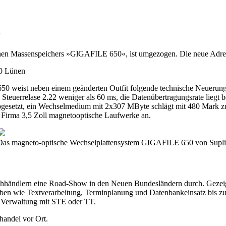
e
hen Massenspeichers »GlGAFILE 650«, ist umgezogen. Die neue Adress
70 Lünen
50 weist neben einem geänderten Outfit folgende technische Neuer
 Steuerrelase 2.22 weniger als 60 ms, die Datenübertragungsrate liegt
abgesetzt, ein Wechselmedium mit 2x307 MByte schlägt mit 480 Mark
 Firma 3,5 Zoll magnetooptische Laufwerke an.
Das magneto-optische Wechselplattensystem GIGAFILE 650 von Supli
Fachhändlern eine Road-Show in den Neuen Bundesländern durch. Geze
en wie Textverarbeitung, Terminplanung und Datenbankeinsatz bis zu
n Verwaltung mit STE oder TT.
handel vor Ort.