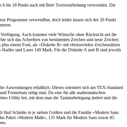
en 6 bis 18 Punkt auch mit Ihrer Textverarbeitung verwenden. Die
iese Programme verwendbar, doch leider lassen sich der 20 Punkt
nutzen.
ur Verfügung. Auch konnten viele Wünsche ohne Rücksicht auf die
fachte sich das Schreiben von bestimmten Zeichen und neue Zeichen
n plus einem Font, als »Diskette B« mit ebensovielen Zeichensätzen
-Nadler und Laser 149 Mark. Für die Diskette A und B sind jeweils
che Anwendungen erhältlich. Dieses orientiert sich am TEX-Standard
und Formelsatz nötig sind. Da eine für alle mathematischen
nes Utility bei, mit dem man die Tastaturbelegung ändert und die
ält fünf Schnitte in je sieben Größen und die Familie »Modern Sans
r das Paket »Modern Math«, 135 Mark für Modern Sans sowie 85
rto.