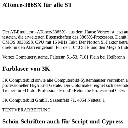
ATonce-386SX für alle ST
Der AT-Emulator »ATonce-386SX« aus dem Hause Vortex ist jetzt auc
testeten, die erweiterten Eigenschaften des 386SX-Prozessors. Dami
CMOS 80386SX CPU mit 16 MHz Takt. Der Norton Sl-Faktor beträgt 
direkt in den Atari eingebaut. Für den 1040 STE und den Mega ST ste
Vortex Computersysteme, Falterstr. 51-53, 7101 Flein bei Heilbronn
Farblaser von 3K
3K Computerbild sowie alle Computerbild-Systemhäuser vertreiben a
professioneller High-End-Geräte. Der Colormaker eignet sich beson
Treiber für »Di-dot Professional« und‘»Retouche Professional CD«.
3K Computerbild GmbH, Sassenfeld 71, 4054 Nettetal 1
TEXTVERARBEITUNG
Schön-Schriften auch für Script und Cypress