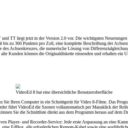
 TT liegt jetzt in der Version 2.0 vor. Die wichtigsten Neuerungen g
bis zu 360 Punkten pro Zoll, eine komplette Beschriftung der Achsen, 
telle des Achsenkreuzes, die numerische Lösung von Differenzialgleic
alte Kunden können die Originaldiskette einsenden und erhalten ein 
VideoEd 8 hat eine übersichtliche Benutzeroberfläche
e Ihren Computer in ein Schnittgerät für Video 8-Filme. Das Program
der führt VideoEd die Szenen vollautomatisch per Mausklick der Reihe 
1 können Sie die Schnittliste direkt aus dem Programm heraus auf dem D
siven Player- und Recorder-Service: Jede erste Anpassung an eine Kam
 eine EdBox, alle erforderlichen Remote-Kabel sowie eine ausführlich