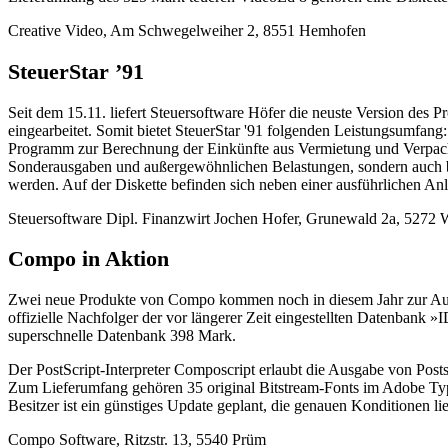
Creative Video, Am Schwegelweiher 2, 8551 Hemhofen
SteuerStar ’91
Seit dem 15.11. liefert Steuersoftware Höfer die neuste Version de
eingearbeitet. Somit bietet SteuerStar '91 folgenden Leistungsumf
Programm zur Berechnung der Einkünfte aus Vermietung und Verpachtu
Sonderausgaben und außergewöhnlichen Belastungen, sondern auch be
werden. Auf der Diskette befinden sich neben einer ausführlichen An
Steuersoftware Dipl. Finanzwirt Jochen Hofer, Grunewald 2a, 5272 
Compo in Aktion
Zwei neue Produkte von Compo kommen noch in diesem Jahr zur Ausli
offizielle Nachfolger der vor längerer Zeit eingestellten Datenbank 
superschnelle Datenbank 398 Mark.
Der PostScript-Interpreter Composcript erlaubt die Ausgabe von Post
Zum Lieferumfang gehören 35 original Bitstream-Fonts im Adobe Type 
Besitzer ist ein günstiges Update geplant, die genauen Konditionen lie
Compo Software, Ritzstr. 13, 5540 Prüm