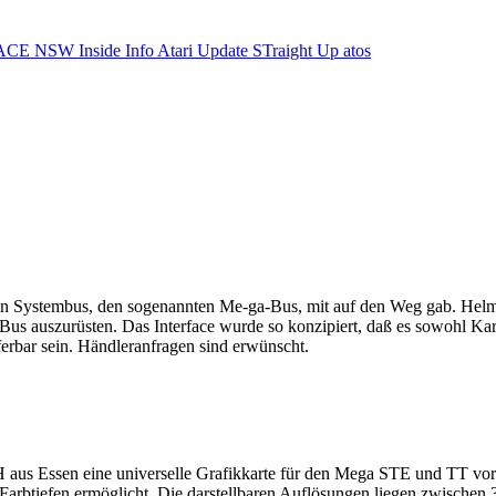
ACE NSW Inside Info
Atari Update
STraight Up
atos
nen Systembus, den sogenannten Me-ga-Bus, mit auf den Weg gab. Helmut
a-Bus auszurüsten. Das Interface wurde so konzipiert, daß es sowohl
ferbar sein. Händleranfragen sind erwünscht.
us Essen eine universelle Grafikkarte für den Mega STE und TT vor.
btiefen ermöglicht. Die darstellbaren Auflösungen liegen zwischen 32