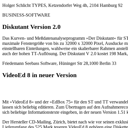
Holger Schlicht TYPES, Ketzendorfer Weg 4h, 2104 Hamburg 92
BUSINESS-SOFTWARE
Diskutant Version 2.0
Das Kurven- und Meßdatenanalyseprogramm »Der Diskutant« für ST und
maximale Fenstergröße von bis zu 32000 x 32000 Pixel, Ausducke mit 
einstellbaren Einteilungen, wahlweise ein skalierbarer Rahmen ans
auch der hohen TT-Auflösung. Der Diskutant V 2.0 kostet 198 Mark, 
Friedemann Seebass Software, Hüninger Str 28,1000 Berlin 33
VideoEd 8 in neuer Version
Mit »VideoEd 8« und der »EdBox 75« für den ST und TT verwandeln Si
lassen sich beliebig editieren. Zum Übertragen auf den Aufnahmerecor
sich beliebige Informationstexte eingeben, in der neuen Version 1.5
Der Hersteller CD-Mailing, Zürich, bietet nach wie vor seinen exklu
Lieferumfang des 525 Mark teueren VideoEd 8 gehören eine Diskette,