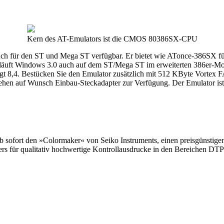
Kern des AT-Emulators ist die CMOS 80386SX-CPU
h für den ST und Mega ST verfügbar. Er bietet wie ATonce-386SX für
t läuft Windows 3.0 auch auf dem ST/Mega ST im erweiterten 386er-Mo
8,4. Bestücken Sie den Emulator zusätzlich mit 512 KByte Vortex F
hen auf Wunsch Einbau-Steckadapter zur Verfügung. Der Emulator ist a
b sofort den »Colormaker« von Seiko Instruments, einen preisgünstig
ders für qualitativ hochwertige Kontrollausdrucke in den Bereichen D