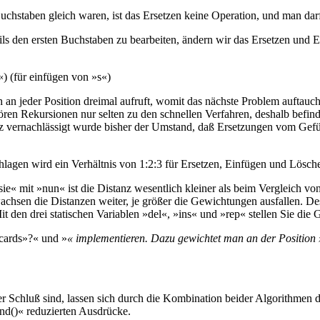
Buchstaben gleich waren, ist das Ersetzen keine Operation, und man darf
ls den ersten Buchstaben zu bearbeiten, ändern wir das Ersetzen und
s«) (für einfügen von »s«)
ich an jeder Position dreimal aufruft, womit das nächste Problem auftauc
ören Rekursionen nur selten zu den schnellen Verfahren, deshalb befin
z vernachlässigt wurde bisher der Umstand, daß Ersetzungen vom Gefü
lagen wird ein Verhältnis von 1:2:3 für Ersetzen, Einfügen und Löschen
 »sie« mit »nun« ist die Distanz wesentlich kleiner als beim Vergleic
 wachsen die Distanzen weiter, je größer die Gewichtungen ausfallen.
t den drei statischen Variablen »del«, »ins« und »rep« stellen Sie die
dcards»?« und »
« implementieren. Dazu gewichtet man an der Position 
zter Schluß sind, lassen sich durch die Kombination beider Algorithmen
nd()« reduzierten Ausdrücke.