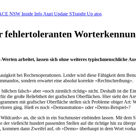
ACE NSW Inside Info
Atari Update
STraight Up
atos
r fehlertoleranten Worterkennu
erten arbeitet, lassen sich ohne weiteres typischmenschliche Aus
auigkeit bei Rechenoperationen. Leider wird diese Fähigkeit dem Benu
mmandos, sondern erwartet eine absolut korrekte »Rechtschreibung«.
bißchen falsch« aber »noch ziemlich richtig« nicht. Deshalb ist die E
d für die große Beliebtheit der grafischen Oberflächen. Hier sieht der A
rammen mit grafischer Oberfläche stellen sich Probleme obiger Art: We
verloren ging. Hieß es noch »Demonstration« oder »Demo-Beispiel«?
»Wildcards« an, die sich in ein Suchmuster einbinden lassen. Mit dem S
e der vielleicht hundert passenden Stellen auf die richtige hin zu überp
ßt, kommen dann Zweifel auf, ob »Demo« überhaupt in dem Wort vork