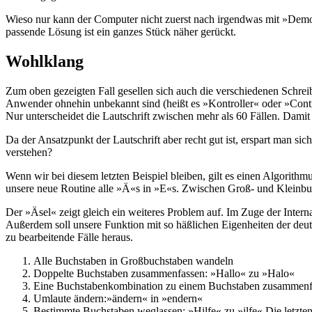
Wieso nur kann der Computer nicht zuerst nach irgendwas mit »Demons
passende Lösung ist ein ganzes Stück näher gerückt.
Wohlklang
Zum oben gezeigten Fall gesellen sich auch die verschiedenen Schrei
Anwender ohnehin unbekannt sind (heißt es »Kontroller« oder »Control
Nur unterscheidet die Lautschrift zwischen mehr als 60 Fällen. Damit 
Da der Ansatzpunkt der Lautschrift aber recht gut ist, erspart man 
verstehen?
Wenn wir bei diesem letzten Beispiel bleiben, gilt es einen Algorith
unsere neue Routine alle »Ä«s in »E«s. Zwischen Groß- und Kleinbuc
Der »Äsel« zeigt gleich ein weiteres Problem auf. Im Zuge der Intern
Außerdem soll unsere Funktion mit so häßlichen Eigenheiten der de
zu bearbeitende Fälle heraus.
Alle Buchstaben in Großbuchstaben wandeln
Doppelte Buchstaben zusammenfassen: »Hallo« zu »Halo«
Eine Buchstabenkombination zu einem Buchstaben zusammenfa
Umlaute ändern:»ändern« in »endern«
Bestimmte Buchstaben weglassen: »Hilfe« zu »ilfe« Die letzten 