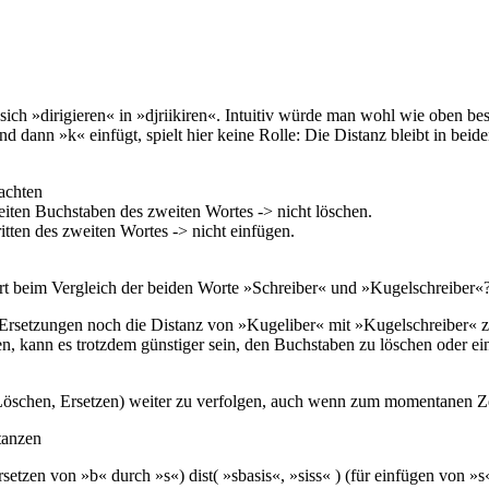
ch »dirigieren« in »djriikiren«. Intuitiv würde man wohl wie oben bes
nd dann »k« einfügt, spielt hier keine Rolle: Die Distanz bleibt in be
rachten
eiten Buchstaben des zweiten Wortes -> nicht löschen.
itten des zweiten Wortes -> nicht einfügen.
ert beim Vergleich der beiden Worte »Schreiber« und »Kugelschreiber«
 Ersetzungen noch die Distanz von »Kugeliber« mit »Kugelschreiber« z
kann es trotzdem günstiger sein, den Buchstaben zu löschen oder ein
, Löschen, Ersetzen) weiter zu verfolgen, auch wenn zum momentanen Ze
tanzen
 ersetzen von »b« durch »s«) dist( »sbasis«, »siss« ) (für einfügen von »s