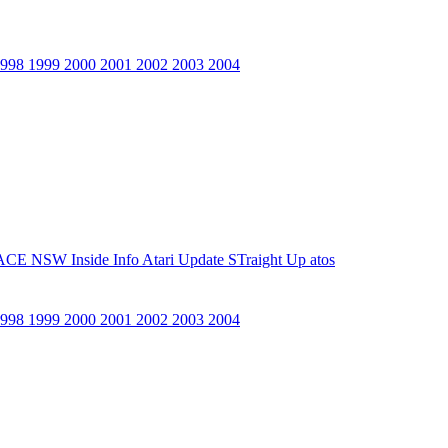
1998
1999
2000
2001
2002
2003
2004
ACE NSW Inside Info
Atari Update
STraight Up
atos
1998
1999
2000
2001
2002
2003
2004