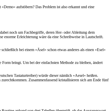
it »Demo« aufstöbern? Das Problem ist also erkannt und eine
h dabei noch um Fachbegriffe, deren Her- oder Ableitung dem
ne enorme Erleichterung wäre da eine Schreibweise in Lautschrift.
 schließlich bei einem »Äsel« schon etwas anderes als einen »Esel«
he Form bringt. Um bei der einfachsten Methode zu bleiben, ändert
eutschen Tastaturtreiber) würde dieser nämlich »Aesel« heißen.
 zurechtkommen. Zusammenfassend kristallisieren sich am Ende fünf
ere Routine anhand von drei Tabellen überprüft, ob das Ausgangswort