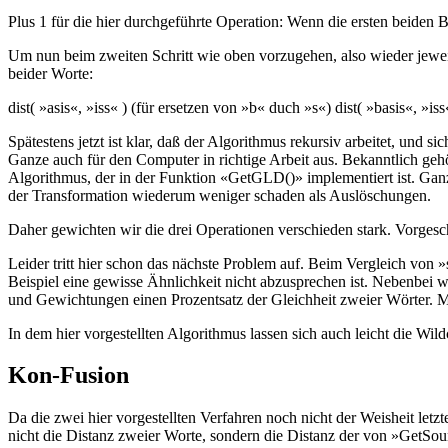
Plus 1 für die hier durchgeführte Operation: Wenn die ersten beiden 
Um nun beim zweiten Schritt wie oben vorzugehen, also wieder jewei
beider Worte:
dist( »asis«, »iss« ) (für ersetzen von »b« duch »s«) dist( »basis«, »is
Spätestens jetzt ist klar, daß der Algorithmus rekursiv arbeitet, und s
Ganze auch für den Computer in richtige Arbeit aus. Bekanntlich geh
Algorithmus, der in der Funktion «GetGLD()» implementiert ist. Gan
der Transformation wiederum weniger schaden als Auslöschungen.
Daher gewichten wir die drei Operationen verschieden stark. Vorgesch
Leider tritt hier schon das nächste Problem auf. Beim Vergleich von
Beispiel eine gewisse Ähnlichkeit nicht abzusprechen ist. Nebenbei
und Gewichtungen einen Prozentsatz der Gleichheit zweier Wörter. Mi
In dem hier vorgestellten Algorithmus lassen sich auch leicht die Wil
Kon-Fusion
Da die zwei hier vorgestellten Verfahren noch nicht der Weisheit let
nicht die Distanz zweier Worte, sondern die Distanz der von »GetSou