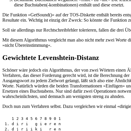
diese Buchstaben(-kombinationen) enthält und diese ersetzt.
Die Funktion »GetSound()« auf der TOS-Diskette enthält bereits entspr
Resultate ein. Wichtig ist einzig der Zweck: So könnte die Funktion
Soll sie allerdings nur Rechtschreibfehler tolerieren, fallen die drei 
Mit diesem Algorithmus vergleicht man also nicht mehr zwei Worte di
»nicht Übereinstimmung«.
Gewichtete Levenshtein-Distanz
Schöner wäre jedoch ein Algorithmus, der von zwei Wörtern einen Ähn
Verfahren, das dieser Forderung gerecht wird, ist die Berechnung 
Ausgangswort zu jedem Zielwort gelangt, läßt sich also eine Ähnli
Worte. Natürlich würden die beiden Transformationen »Einfügen» und
Ersetzen eines Buchstabens. Nur sind dafür zwei Operationen notwen
wahrscheinlichsten, und demnach am wenigsten streng zu ahnden.
Doch nun zum Verfahren selbst. Dazu vergleichen wir einmal «dirigier
   1 2 3 4 5 6 7 8 9 0 1

1. d i r i   g i e r e n

2. d j r i i k i   r e n
