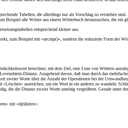
echende Tabellen, die allerdings nur als Vorschlag zu verstehen sind. 
 zum Beispiel alle Wörter aus einem Wörterbuch heraussuchen, die ein g
Übersetzungstabellen entsprechend kleiner aus.
rekt, zum Beispiel mit »strcmp()«, sondern die reduzierte Form der Wör
lichkeitswert berechnet, mit dem Ziel, eine Liste von Wörtern anzule
der Levenshtein-Distanz. Ausgehend davon, daß man durch das mehrfac
chkeit zweier Worte über die Anzahl der Operationen bei der Umwand
 »Löschen« ausreichen, um ein Wort in ein anderes zu wandeln: Schli
dig, die die Distanz zweier Worte unnötig vergrößern. Gerade unter 
en» mit «djriikiren»: