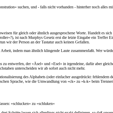
tration« suchen, und - falls nicht vorhanden - hinterher noch alles m
bweisen für gleich oder ähnlich ausgesprochene Worte. Handelt es sic
ler«?), ist nach Murphys Gesetz erst die letzte Eingabe ein Treffer Ei
tun wir der Person an der Tastatur auch keinen Gefallen.
sich Arbeit, indem man ähnlich klingende Laute zusammenfaßt. Wer würde
mus zu entwerfen, der »Äsel« und »Esel« in irgendeine, dafür aber gleic
hstaben unterscheiden wir ab sofort auch nicht mehr.
ationalisierung des Alphabets (oder einfacher ausgedrückt: fehlendem d
utschen Sprache, wie die Umwandlung von »ck« zu »k-k« beim Trennen
ssen: »schlucken« zu »schluken«
drei Schritte lassen sich allerdings nicht exakt definieren, so daß uns