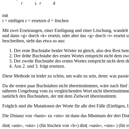
mit
i = einfügen r = ersetzen d = löschen
Mit zwei Ersetzungen, einer Einfügung und einer Löschung, wandelt si
und dann »g« durch »k« ersetzt, oder aber das »g« durch »i« ersetzt u
beschreiben, sieht das etwa so aus:
Der erste Buchstabe beider Wörter ist gleich, also den Rest bet
Der dritte Buchstabe des ersten Wortes entspricht nicht dem zw
Der zweite Buchstabe des ersten Wortes entspricht nicht dem dr
Aus 2. und 3. folgt ersetzen.
Diese Methode ist leider zu schön, um wahr zu sein, denn: was passi
Da die ersten paar Buchstaben nicht übereinstimmen, wäre nach fünf
näheren Umgebung vom zu vergleichenden Wort nicht übereinstimmen, 
natürlich den Buchstaben, der mit dem Zielwort übereinstimmt.
Folglich sind die Mutationen der Worte für alle drei Fälle (Einfügen
Die Distanz von »basis« zu »siss« ist dann das Minimum der drei Dis
dist( »asis«, »siss« ) (für löschen von »b«) dist( »sasis«, »siss« ) (für