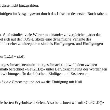
 diese nicht hinzuzählen.
 Einfügen im Ausgangswort durch das Löschen des ersten Buchstabens
ht. Sind nämlich viele Wörter miteinander zu vergleichen, artet das
det sich auf der TOS-Diskette eine dynamische Variante des
hl her eher zu akzeptieren sind als Einfügungen, und Einfügungen
 (1:2:3 = r:i:d).
h von »geschmacksneutral« mit »geschmack«, obwohl dem zweiten
 Deshalb berechnet »GetGLD()« unter Berücksichtigung der Wortlängen
 Gewichtungen für das Löschen, Einfügen und Ersetzen ein.
»?« die Ersetzung und bei »
« die Einfügung mit Null.
 die besten Ergebnisse erzielen. Also berechnen wir mit »GetGLD()«