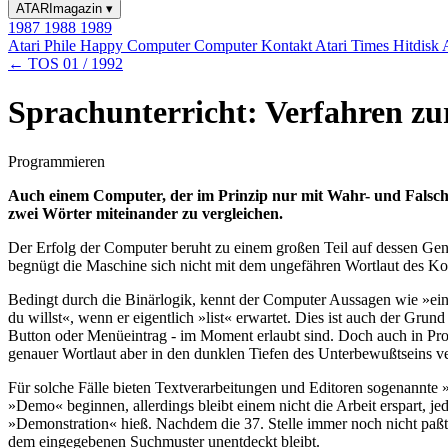
ATARImagazin
▾
1987
1988
1989
Atari Phile
Happy Computer
Computer Kontakt
Atari Times
Hitdisk
← TOS 01 / 1992
Sprachunterricht: Verfahren zu
Programmieren
Auch einem Computer, der im Prinzip nur mit Wahr- und Falsch-W
zwei Wörter miteinander zu vergleichen.
Der Erfolg der Computer beruht zu einem großen Teil auf dessen Gen
begnügt die Maschine sich nicht mit dem ungefähren Wortlaut des Ko
Bedingt durch die Binärlogik, kennt der Computer Aussagen wie »ein 
du willst«, wenn er eigentlich »list« erwartet. Dies ist auch der Grun
Button oder Menüeintrag - im Moment erlaubt sind. Doch auch in Prog
genauer Wortlaut aber in den dunklen Tiefen des Unterbewußtseins 
Für solche Fälle bieten Textverarbeitungen und Editoren sogenannte 
»Demo« beginnen, allerdings bleibt einem nicht die Arbeit erspart, jed
»Demonstration« hieß. Nachdem die 37. Stelle immer noch nicht pa
dem eingegebenen Suchmuster unentdeckt bleibt.