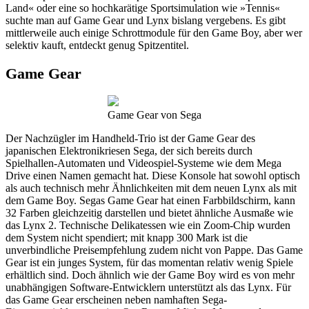
Land« oder eine so hochkarätige Sportsimulation wie »Tennis«
suchte man auf Game Gear und Lynx bislang vergebens. Es gibt
mittlerweile auch einige Schrottmodule für den Game Boy, aber wer
selektiv kauft, entdeckt genug Spitzentitel.
Game Gear
Game Gear von Sega
Der Nachzügler im Handheld-Trio ist der Game Gear des
japanischen Elektronikriesen Sega, der sich bereits durch
Spielhallen-Automaten und Videospiel-Systeme wie dem Mega
Drive einen Namen gemacht hat. Diese Konsole hat sowohl optisch
als auch technisch mehr Ähnlichkeiten mit dem neuen Lynx als mit
dem Game Boy. Segas Game Gear hat einen Farbbildschirm, kann
32 Farben gleichzeitig darstellen und bietet ähnliche Ausmaße wie
das Lynx 2. Technische Delikatessen wie ein Zoom-Chip wurden
dem System nicht spendiert; mit knapp 300 Mark ist die
unverbindliche Preisempfehlung zudem nicht von Pappe. Das Game
Gear ist ein junges System, für das momentan relativ wenig Spiele
erhältlich sind. Doch ähnlich wie der Game Boy wird es von mehr
unabhängigen Software-Entwicklern unterstützt als das Lynx. Für
das Game Gear erscheinen neben namhaften Sega-