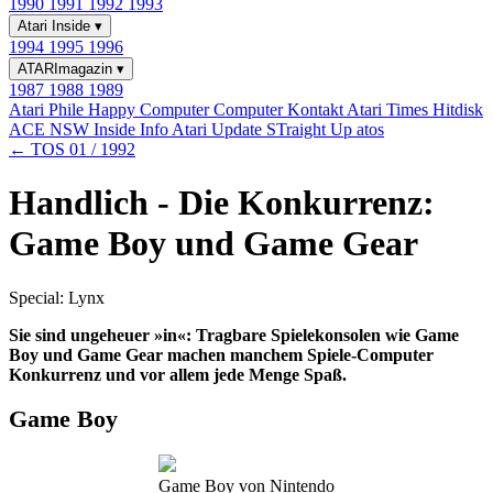
1990
1991
1992
1993
Atari Inside
▾
1994
1995
1996
ATARImagazin
▾
1987
1988
1989
Atari Phile
Happy Computer
Computer Kontakt
Atari Times
Hitdisk
ACE NSW Inside Info
Atari Update
STraight Up
atos
← TOS 01 / 1992
Handlich - Die Konkurrenz:
Game Boy und Game Gear
Special: Lynx
Sie sind ungeheuer »in«: Tragbare Spielekonsolen wie Game
Boy und Game Gear machen manchem Spiele-Computer
Konkurrenz und vor allem jede Menge Spaß.
Game Boy
Game Boy von Nintendo