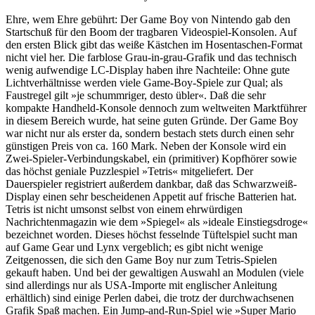
Ehre, wem Ehre gebührt: Der Game Boy von Nintendo gab den
Startschuß für den Boom der tragbaren Videospiel-Konsolen. Auf
den ersten Blick gibt das weiße Kästchen im Hosentaschen-Format
nicht viel her. Die farblose Grau-in-grau-Grafik und das technisch
wenig aufwendige LC-Display haben ihre Nachteile: Ohne gute
Lichtverhältnisse werden viele Game-Boy-Spiele zur Qual; als
Faustregel gilt »je schummriger, desto übler«. Daß die sehr
kompakte Handheld-Konsole dennoch zum weltweiten Marktführer
in diesem Bereich wurde, hat seine guten Gründe. Der Game Boy
war nicht nur als erster da, sondern bestach stets durch einen sehr
günstigen Preis von ca. 160 Mark. Neben der Konsole wird ein
Zwei-Spieler-Verbindungskabel, ein (primitiver) Kopfhörer sowie
das höchst geniale Puzzlespiel »Tetris« mitgeliefert. Der
Dauerspieler registriert außerdem dankbar, daß das Schwarzweiß-
Display einen sehr bescheidenen Appetit auf frische Batterien hat.
Tetris ist nicht umsonst selbst von einem ehrwürdigen
Nachrichtenmagazin wie dem »Spiegel« als »ideale Einstiegsdroge«
bezeichnet worden. Dieses höchst fesselnde Tüftelspiel sucht man
auf Game Gear und Lynx vergeblich; es gibt nicht wenige
Zeitgenossen, die sich den Game Boy nur zum Tetris-Spielen
gekauft haben. Und bei der gewaltigen Auswahl an Modulen (viele
sind allerdings nur als USA-Importe mit englischer Anleitung
erhältlich) sind einige Perlen dabei, die trotz der durchwachsenen
Grafik Spaß machen. Ein Jump-and-Run-Spiel wie »Super Mario