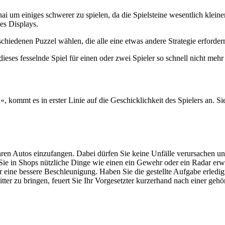
i um einiges schwerer zu spielen, da die Spielsteine wesentlich kleiner
des Displays.
hiedenen Puzzel wählen, die alle eine etwas andere Strategie erforder
ieses fesselnde Spiel für einen oder zwei Spieler so schnell nicht mehr 
 kommt es in erster Linie auf die Geschicklichkeit des Spielers an. S
hren Autos einzufangen. Dabei dürfen Sie keine Unfälle verursachen un
e in Shops nützliche Dinge wie einen ein Gewehr oder ein Radar erwer
ine bessere Beschleunigung. Haben Sie die gestellte Aufgabe erledigt
Gitter zu bringen, feuert Sie Ihr Vorgesetzter kurzerhand nach einer ge