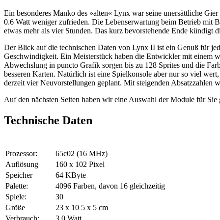
Ein besonderes Manko des »alten« Lynx war seine unersättliche Gier 
0.6 Watt weniger zufrieden. Die Lebenserwartung beim Betrieb mit Bat
etwas mehr als vier Stunden. Das kurz bevorstehende Ende kündigt d
Der Blick auf die technischen Daten von Lynx II ist ein Genuß für j
Geschwindigkeit. Ein Meisterstück haben die Entwickler mit einem weit
Abwechslung in puncto Grafik sorgen bis zu 128 Sprites und die Farb
besseren Karten. Natürlich ist eine Spielkonsole aber nur so viel wert
derzeit vier Neuvorstellungen geplant. Mit steigenden Absatzzahlen wi
Auf den nächsten Seiten haben wir eine Auswahl der Module für Sie g
Technische Daten
Prozessor:
65c02 (16 MHz)
Auflösung
160 x 102 Pixel
Speicher
64 KByte
Palette:
4096 Farben, davon 16 gleichzeitig
Spiele:
30
Größe
23 x 10 5 x 5 cm
Verbrauch:
3,0 Watt