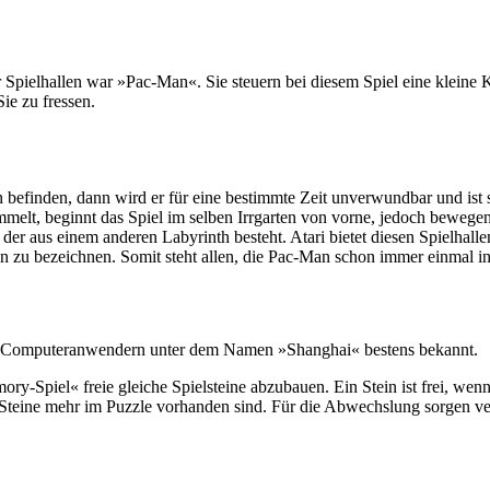
 Spielhallen war »Pac-Man«. Sie steuern bei diesem Spiel eine kleine 
ie zu fressen.
 befinden, dann wird er für eine bestimmte Zeit unverwundbar und ist sei
ammelt, beginnt das Spiel im selben Irrgarten von vorne, jedoch bewege
der aus einem anderen Labyrinth besteht. Atari bietet diesen Spielha
n zu bezeichnen. Somit steht allen, die Pac-Man schon immer einmal in
en Computeranwendern unter dem Namen »Shanghai« bestens bekannt.
y-Spiel« freie gleiche Spielsteine abzubauen. Ein Stein ist frei, wenn
n Steine mehr im Puzzle vorhanden sind. Für die Abwechslung sorgen ve