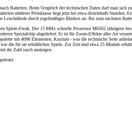
nach Batterien. Beim Vergleich der technischen Daten darf man sich zu
terien mittlerer Preisklasse liegt jetzt bei etwa dreieinhalb Stunden. 
ie Leuchtdiode durch regelmäßiges Blinken an: Bis zum nächsten Batte
eden Spiele-Freak. Der 15 MHz schnelle Prozessor M6502 (übrigens bes
eren Spezialchip abgeliefert: Er ist für Zoom-Effekte aller Art verantw
palette mit 4096 Elementen. Kurzum - was die technische Seite anbelan
, wie die für sie erhältlichen Spiele. Zur Zeit sind etwa 25 Module erhäl
rd die Zahl rasch ansteigen.
etestet.