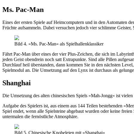
Ms. Pac-Man
Eines der ersten Spiele auf Heimcomputern und in den Automaten der
Früchte aufsammeln. Dabei versuchen jedoch vier schlimme Geister, S
Bild 4. »Ms. Pac-Man« als Spielhallenklassiker
Fährt Pac-Man über eines der vier Plus-Zeichen, die sich im Labyrinth
jeden Geist obendrein noch satt Extrapunkte. Sind alle Pillen aufges
Durchlauf heil überstanden, dann kommen Sie in den nächsten Level, 
Spielmodul an. Die Umsetzung auf den Lynx ist durchaus als gelunge
Shanghai
Die Umsetzung des alten chinesischen Spiels »Mah-Jongg« ist viel
Aufgabe des Spielers ist, aus einem aus 144 Teilen bestehenden »Memor
Spiel endet, wenn alle Spielsteine abgebaut wurden oder keine freie
untermalen die fernöstliche Atmosphäre.
Bild 5. Chinesische Knobeleien mit »Shanghai«