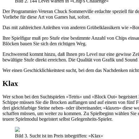
Bild 2. 144 Level warten in »Chip's Challenge«
Der Programmier-Veteran Chuck Sommerville erdachte speziell für den
Vorliebe für diese Art von Games hat, sofort.
Das mit zahlreichen Anleihen von anderen Grübelklassikern wie »Bou
Ihre Spielfigur muß pro Stufe eine bestimmte Anzahl von Chips einsa
Blöcken bauen Sie sich den richtigen Weg.
Erschwerend kommt hinzu, daß Ihnen pro Level nur eine gewisse Zeit 
bewältigte Stufe direkt erreichen. Die Qualität von Grafik und Sound 
Wer einen Geschicklichkeitstest sucht, bei dem das Nachdenken nich
Klax
Wer schon bei den Suchtspielen »Tetris« und »Block Out« begeistert 
Schippe müssen Sie die Brocken auffangen und auf einem von fünf Feld
drei gleichfarbige Steine neben- oder übereinander, »klaxen« diese we
schaffen müssen, um weiter zu kommen. Zu Spielbeginn wählen Sie ein
teuere Spielmodul begeistert selbst Gelegenheits-Spieler.
Bild 3. Sucht ist im Preis inbegriffen: »Klax«