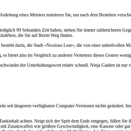
r Anleitung eines Meisters trainieren Sie, um nach dem Bestehen versc
ediglich 99 Sekunden Zeit haben, stehen Sie immer zahlreicheren Gegne
traleben, die Sie auf Ihrem Weg finden.
 besteht darin, die Stadt »Noxious Lear«, die von einer unheilvollen Ma
, es bietet also im Vergleich zu anderen Vertretern dieses Genres wen
hwindet der Unterhaltungswert relativ schnell. Ninja Gaiden ist nur vo
eits seit längerem verfügbaren Computer-Versionen nichts geändert. Im
ankinhalt achten. Neigt sich der Sprit dem Ende entgegen, füllen Sie
 mit Zusatzwaffen wie größere Geschwindigkeit, eine Kanone oder gar m