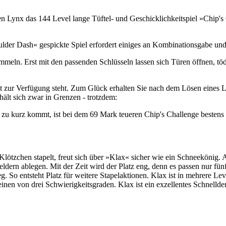
 Lynx das 144 Level lange Tüftel- und Geschicklichkeitspiel »Chip's Ch
lder Dash« gespickte Spiel erfordert einiges an Kombinationsgabe un
mmeln. Erst mit den passenden Schlüsseln lassen sich Türen öffnen, t
zur Verfügung steht. Zum Glück erhalten Sie nach dem Lösen eines Lev
hält sich zwar in Grenzen - trotzdem:
t zu kurz kommt, ist bei dem 69 Mark teueren Chip's Challenge bestens
Klötzchen stapelt, freut sich über »Klax« sicher wie ein Schneekönig.
ern ablegen. Mit der Zeit wird der Platz eng, denn es passen nur fünf 
g. So entsteht Platz für weitere Stapelaktionen. Klax ist in mehrere Le
en von drei Schwierigkeitsgraden. Klax ist ein exzellentes Schnellden