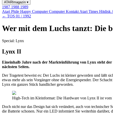
ATARImagazin
▾
1987
1988
1989
Atari Phile
Happy Computer
Computer Kontakt
Atari Times
Hitdisk
← TOS 01 / 1992
Wer mit dem Luchs tanzt: Die be
Special: Lynx
Lynx II
Eineinhalb Jahre nach der Markteinführung von Lynx steht der Na
nächsten Seiten.
Der Tragetest beweist es: Der Luchs ist kleiner geworden und läßt sic
etwas mehr als sein Vorgänger ohne die Energiespender. Der Schacht fü
Lynx ein ganzes Stück handlicher geworden.
High-Tech im Kleinformat: Die Hardware von Lynx II ist vom 
Doch nicht nur das Design hat sich verändert, auch von technischer Se
die Batterie schonen. Nur ein LED informiert Sie weiterhin darüber, d