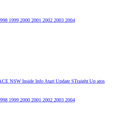
1998
1999
2000
2001
2002
2003
2004
ACE NSW Inside Info
Atari Update
STraight Up
atos
1998
1999
2000
2001
2002
2003
2004