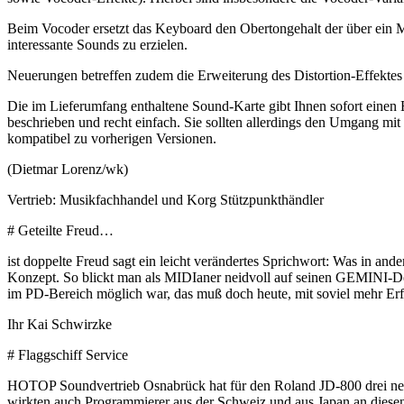
Beim Vocoder ersetzt das Keyboard den Obertongehalt der über ein M
interessante Sounds zu erzielen.
Neuerungen betreffen zudem die Erweiterung des Distortion-Effekte
Die im Lieferumfang enthaltene Sound-Karte gibt Ihnen sofort einen
beschrieben und recht einfach. Sie sollten allerdings den Umgang mit
kompatibel zu vorherigen Versionen.
(Dietmar Lorenz/wk)
Vertrieb: Musikfachhandel und Korg Stützpunkthändler
# Geteilte Freud…
ist doppelte Freud sagt ein leicht verändertes Sprichwort: Was in and
Konzept. So blickt man als MIDIaner neidvoll auf seinen GEMINI-De
im PD-Bereich möglich war, das muß doch heute, mit soviel mehr Erf
Ihr Kai Schwirzke
# Flaggschiff Service
HOTOP Soundvertrieb Osnabrück hat für den Roland JD-800 dr
wirkten auch Programmierer aus der Schweiz und aus Japan an diesen