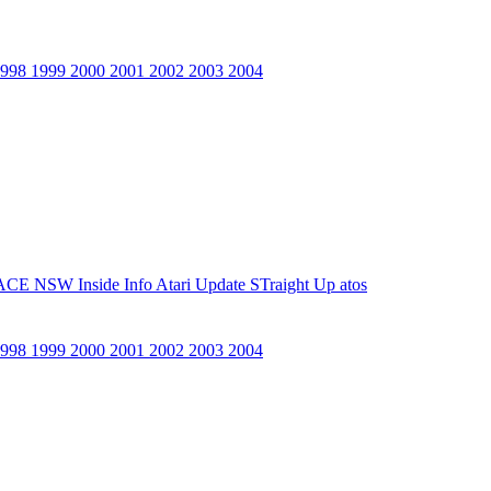
1998
1999
2000
2001
2002
2003
2004
ACE NSW Inside Info
Atari Update
STraight Up
atos
1998
1999
2000
2001
2002
2003
2004