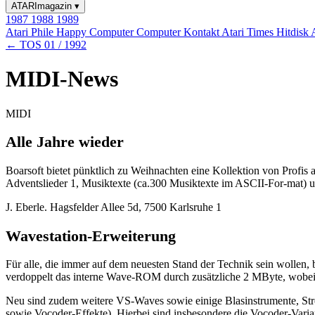
ATARImagazin
▾
1987
1988
1989
Atari Phile
Happy Computer
Computer Kontakt
Atari Times
Hitdisk
← TOS 01 / 1992
MIDI-News
MIDI
Alle Jahre wieder
Boarsoft bietet pünktlich zu Weihnachten eine Kollektion von Profis 
Adventslieder 1, Musiktexte (ca.300 Musiktexte im ASCII-For-mat) u
J. Eberle. Hagsfelder Allee 5d, 7500 Karlsruhe 1
Wavestation-Erweiterung
Für alle, die immer auf dem neuesten Stand der Technik sein wollen
verdoppelt das interne Wave-ROM durch zusätzliche 2 MByte, wobe
Neu sind zudem weitere VS-Waves sowie einige Blasinstrumente, Strei
sowie Vocoder-Effekte). Hierbei sind insbesondere die Vocoder-Varia