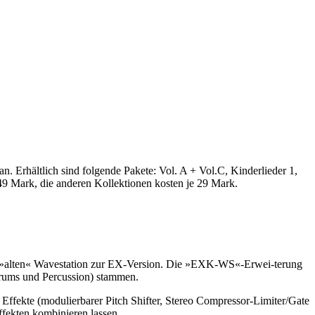
n. Erhältlich sind folgende Pakete: Vol. A + Vol.C, Kinderlieder 1,
49 Mark, die anderen Kollektionen kosten je 29 Mark.
der »alten« Wavestation zur EX-Version. Die »EXK-WS«-Erwei-terung
rums und Percussion) stammen.
Effekte (modulierbarer Pitch Shifter, Stereo Compressor-Limiter/Gate
ffekten kombinieren lassen.