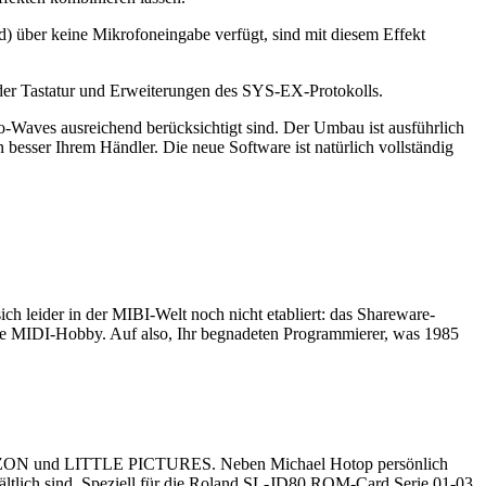
 über keine Mikrofoneingabe verfügt, sind mit diesem Effekt
der Tastatur und Erweiterungen des SYS-EX-Protokolls.
o-Waves ausreichend berücksichtigt sind. Der Umbau ist ausführlich
besser Ihrem Händler. Die neue Software ist natürlich vollständig
ich leider in der MIBI-Welt noch nicht etabliert: das Shareware-
bte MIDI-Hobby. Auf also, Ihr begnadeten Programmierer, was 1985
IZON und LITTLE PICTURES. Neben Michael Hotop persönlich
ältlich sind. Speziell für die Roland SL-JD80 ROM-Card Serie 01-03