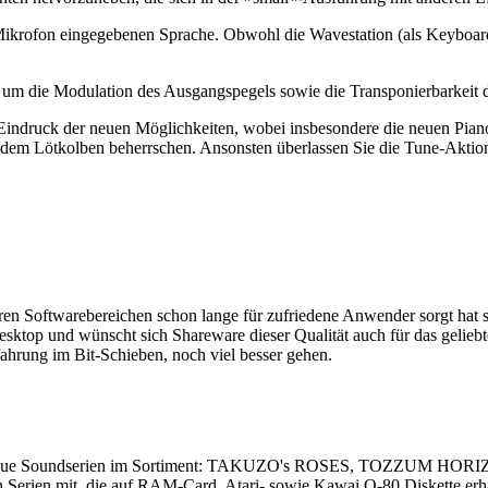
ikrofon eingegebenen Sprache. Obwohl die Wavestation (als Keyboard)
s um die Modulation des Ausgangspegels sowie die Transponierbarkeit 
 Eindruck der neuen Möglichkeiten, wobei insbesondere die neuen Pian
 dem Lötkolben beherrschen. Ansonsten überlassen Sie die Tune-Aktion 
eren Softwarebereichen schon lange für zufriedene Anwender sorgt hat s
sktop und wünscht sich Shareware dieser Qualität auch für das gelie
ahrung im Bit-Schieben, noch viel besser gehen.
ei neue Soundserien im Sortiment: TAKUZO's ROSES, TOZZUM HOR
 Serien mit, die auf RAM-Card, Atari- sowie Kawai Q-80 Diskette erh