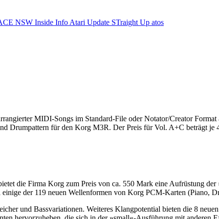
ACE NSW Inside Info
Atari Update
STraight Up
atos
arrangierter MIDI-Songs im Standard-File oder Notator/Creator Format a
nd Drumpattern für den Korg M3R. Der Preis für Vol. A+C beträgt je 
, bietet die Firma Korg zum Preis von ca. 550 Mark eine Aufrüstung 
i einige der 119 neuen Wellenformen von Korg PCM-Karten (Piano, D
cher und Bassvariationen. Weiteres Klangpotential bieten die 8 neuen 
nten hervorzuheben, die sich in der »small«-Ausführung mit anderen E