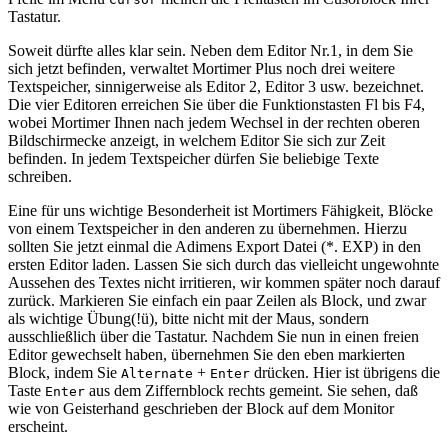
Tastatur.
Soweit dürfte alles klar sein. Neben dem Editor Nr.1, in dem Sie
sich jetzt befinden, verwaltet Mortimer Plus noch drei weitere
Textspeicher, sinnigerweise als Editor 2, Editor 3 usw. bezeichnet.
Die vier Editoren erreichen Sie über die Funktionstasten Fl bis F4,
wobei Mortimer Ihnen nach jedem Wechsel in der rechten oberen
Bildschirmecke anzeigt, in welchem Editor Sie sich zur Zeit
befinden. In jedem Textspeicher dürfen Sie beliebige Texte
schreiben.
Eine für uns wichtige Besonderheit ist Mortimers Fähigkeit, Blöcke
von einem Textspeicher in den anderen zu übernehmen. Hierzu
sollten Sie jetzt einmal die Adimens Export Datei (*. EXP) in den
ersten Editor laden. Lassen Sie sich durch das vielleicht ungewohnte
Aussehen des Textes nicht irritieren, wir kommen später noch darauf
zurück. Markieren Sie einfach ein paar Zeilen als Block, und zwar
als wichtige Übung(!ü), bitte nicht mit der Maus, sondern
ausschließlich über die Tastatur. Nachdem Sie nun in einen freien
Editor gewechselt haben, übernehmen Sie den eben markierten
Block, indem Sie
+
drücken. Hier ist übrigens die
Alternate
Enter
Taste
aus dem Ziffernblock rechts gemeint. Sie sehen, daß
Enter
wie von Geisterhand geschrieben der Block auf dem Monitor
erscheint.