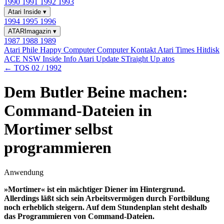
1990
1991
1992
1993
Atari Inside
▾
1994
1995
1996
ATARImagazin
▾
1987
1988
1989
Atari Phile
Happy Computer
Computer Kontakt
Atari Times
Hitdisk
ACE NSW Inside Info
Atari Update
STraight Up
atos
← TOS 02 / 1992
Dem Butler Beine machen:
Command-Dateien in
Mortimer selbst
programmieren
Anwendung
»Mortimer« ist ein mächtiger Diener im Hintergrund.
Allerdings läßt sich sein Arbeitsvermögen durch Fortbildung
noch erheblich steigern. Auf dem Stundenplan steht deshalb
das Programmieren von Command-Dateien.