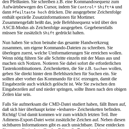
den Pfeiltasten. Sie schreiben z.B. eine Kommandosequenz zum
Aufwärtsbewegen des Cursor, indem Sie
+
+
und
Control
Shift
A
dann
drücken. Die ausgegebene Zeichenfolge
Pfeiltaste hoch
enthält spezielle Zusatzinformationen für Mortimer.
Zusammengefaßt heißt das, jede Befehlssequenz wird über den
ASCII-Modus als Zeichenfolge ausgegeben. Gegebenenfalls
müssen Sie zusätzlich
gedrückt halten.
Shift
Nun haben Sie schon beinahe das gesamte Handwerkzeug
zusammen, um eigene Kommando-Dateien zu schreiben. Sie
überlegen zuerst, welche Umformatierungen Sie erreichen wollen.
Wenn nötig führen Sie alle Schritte einzeln mit der Maus aus und
machen sich Notizen. Notieren Sie dabei sofort die erforderlichen
Tastenkombinationen. Zeichenketten, die Sie z.B.
wollen,
Suchen
geben Sie direkt hinter dem Befehlszeichen für Suchen ein. Sie
sollten aber vorher das Kommando für
erzeugen, damit die
ESC
Eingabezeile auch wirklich gelöscht ist. Wie Sie zwischen den
Eingabezeilen auf und nieder springen, sollte Ihnen nach den obigen
Zeilen klar sein.
Falls Sie aufmerksam die CMD-Datei studiert haben, fällt Ihnen auf,
daß sich hier überhaupt keine »lesbaren« Zeichenketten befinden.
Richtig! Und damit kommen wir zum wirklich letzten Teil. Ihre
Adimens-Export-Datei weist zusätzliche Zeichen auf. Neben diesen
sichtbaren Informationen gibt es auch unsichtbare. Diese entdecken