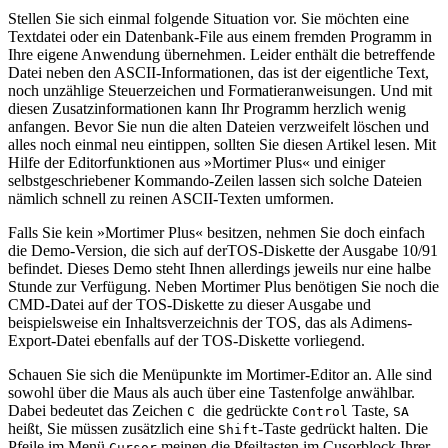
Stellen Sie sich einmal folgende Situation vor. Sie möchten eine
Textdatei oder ein Datenbank-File aus einem fremden Programm in
Ihre eigene Anwendung übernehmen. Leider enthält die betreffende
Datei neben den ASCII-Informationen, das ist der eigentliche Text,
noch unzählige Steuerzeichen und Formatieranweisungen. Und mit
diesen Zusatzinformationen kann Ihr Programm herzlich wenig
anfangen. Bevor Sie nun die alten Dateien verzweifelt löschen und
alles noch einmal neu eintippen, sollten Sie diesen Artikel lesen. Mit
Hilfe der Editorfunktionen aus »Mortimer Plus« und einiger
selbstgeschriebener Kommando-Zeilen lassen sich solche Dateien
nämlich schnell zu reinen ASCII-Texten umformen.
Falls Sie kein »Mortimer Plus« besitzen, nehmen Sie doch einfach
die Demo-Version, die sich auf derTOS-Diskette der Ausgabe 10/91
befindet. Dieses Demo steht Ihnen allerdings jeweils nur eine halbe
Stunde zur Verfügung. Neben Mortimer Plus benötigen Sie noch die
CMD-Datei auf der TOS-Diskette zu dieser Ausgabe und
beispielsweise ein Inhaltsverzeichnis der TOS, das als Adimens-
Export-Datei ebenfalls auf der TOS-Diskette vorliegend.
Schauen Sie sich die Menüpunkte im Mortimer-Editor an. Alle sind
sowohl über die Maus als auch über eine Tastenfolge anwählbar.
Dabei bedeutet das Zeichen
die gedrückte
Taste,
C
Control
SA
heißt, Sie müssen zusätzlich eine
-Taste gedrückt halten. Die
Shift
Pfeile im Menü
meinen die Pfeiltasten im Cusorblock Ihrer
Cursor