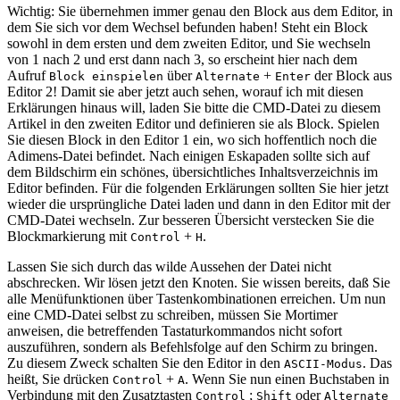
Wichtig: Sie übernehmen immer genau den Block aus dem Editor, in
dem Sie sich vor dem Wechsel befunden haben! Steht ein Block
sowohl in dem ersten und dem zweiten Editor, und Sie wechseln
von 1 nach 2 und erst dann nach 3, so erscheint hier nach dem
Aufruf
über
+
der Block aus
Block einspielen
Alternate
Enter
Editor 2! Damit sie aber jetzt auch sehen, worauf ich mit diesen
Erklärungen hinaus will, laden Sie bitte die CMD-Datei zu diesem
Artikel in den zweiten Editor und definieren sie als Block. Spielen
Sie diesen Block in den Editor 1 ein, wo sich hoffentlich noch die
Adimens-Datei befindet. Nach einigen Eskapaden sollte sich auf
dem Bildschirm ein schönes, übersichtliches Inhaltsverzeichnis im
Editor befinden. Für die folgenden Erklärungen sollten Sie hier jetzt
wieder die ursprüngliche Datei laden und dann in den Editor mit der
CMD-Datei wechseln. Zur besseren Übersicht verstecken Sie die
Blockmarkierung mit
+
.
Control
H
Lassen Sie sich durch das wilde Aussehen der Datei nicht
abschrecken. Wir lösen jetzt den Knoten. Sie wissen bereits, daß Sie
alle Menüfunktionen über Tastenkombinationen erreichen. Um nun
eine CMD-Datei selbst zu schreiben, müssen Sie Mortimer
anweisen, die betreffenden Tastaturkommandos nicht sofort
auszuführen, sondern als Befehlsfolge auf den Schirm zu bringen.
Zu diesem Zweck schalten Sie den Editor in den
. Das
ASCII-Modus
heißt, Sie drücken
+
. Wenn Sie nun einen Buchstaben in
Control
A
Verbindung mit den Zusatztasten
;
oder
Control
Shift
Alternate