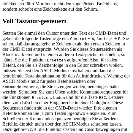
drücken, so führt Mortimer nicht den zugehörigen Befehl aus,
sondern schreibt eine Zeichenkette auf den Schirm.
Voll Tastatur-gesteuert
Setzten Sie einmal den Cursor unter den Text der CMD-Datei und
geben die folgende Tastenfolge ein:
+
,
+
. Sie
Control
A
Control
R
sehen, daß das ausgegebene Zeichen exakt dem ersten Zeichen in
der CMD-Datei entspricht. Würden Sie dieses Steuerzeichen als
Block markieren und in einen anderen Textspeicher einspielen, so
hätten Sie die Funktion
aufgerufen. Also, für jeden
Ersetzen
Befehl, den Sie als Zeichenfolge in den Editor schreiben wollen,
müssen Sie erst den ASCII-Modus einschalten und dann die
betreffende Tastenkombination für den Aufruf drücken. Wichtig: der
ASCII-Modus muß für jedes Befehlszeichen oder
, die Sie erzeugen wollen, neu eingeschaltet
Kommandosequenz
werden. Schreiben Sie zum Üben solche Kommandosequenzen für
die Funktionen
,
und für die Taste
. Letztere
Ersetzen
Laden
ESC
dient zum Löschen einer Eingabezeile in einer Dialogbox. Diese
Sequenzen finden sie in der CMD-Datei wieder. Ihre eigenen
Befehle können Sie ja zum Testen irgendwo einspielen. Zum
Schreiben der Kommandosequenzen benötigen Sie außerdem
Befehle, die sich nicht über den ASCII-Modus schreiben lassen.
Dazu gehören z.B. die Funktionstasten und Cusorbewegungen mit