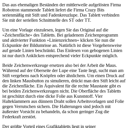
Das aus ehemaligen Beständen der mittlerweile aufgelösten Firma
Robotron stammende Tablett liefert die Firma Crazy Bits
serienmäßig mit Stift und Fadenkreuzlupe. Das Tablett verbinden
Sie mit der seriellen Schnittstelle des ST oder TT.
Um eine Vorlage einzulesen, legen Sie das Original auf die
»Zeichenfläche« des Tabletts. Bei geladenem Zeichenprogramm
und aktivierter Funktion »Linienzeichnen« klicken Sie nun die
Eckpunkte der Bildumrisse an. Natürlich ist diese Vorgehensweise
auf gerade Linien beschränkt. Das Einlesen von gebogenen Linien
ist nur durch Anklicken entsprechend vieler Eckpunkte möglich.
Beide Zeichenwerkzeuge ersetzen also bei der Arbeit die Maus.
Während auf der Oberseite der Lupe eine Taste liegt, sucht man am
Stift vergebens nach Knöpfen oder ähnlichem. Um einen Druck auf
den linken Mausbutton zu simulieren, drückt man den Stift leicht auf
die Zeichenfläche. Ein Äquivalent für die rechte Maustaste gibt es
bei beiden Zeichenwerkzeugen nicht. Die Oberfläche des Tabletts
ist geschützt durch eine dicke Folie aus Kunststoff. Vier
Halteklammern aus dünnem Draht sollen Arbeitsvorlagen und Folie
gegen Verrutschen sichern. Die Halterungen sind jedoch mit
äußerster Vorsicht zu behandeln, da schon geringer Zug die
Federkraft zerstört.
Der größte Vorteil eines Grafiktabletts liegt in seiner