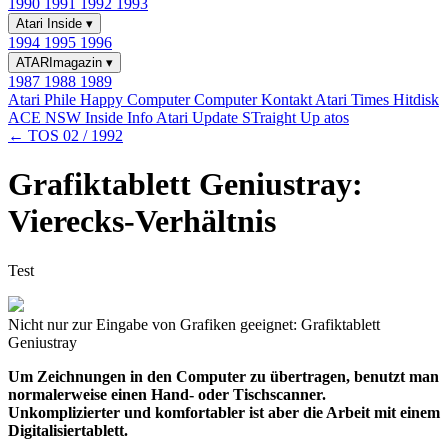
1990
1991
1992
1993
Atari Inside
▾
1994
1995
1996
ATARImagazin
▾
1987
1988
1989
Atari Phile
Happy Computer
Computer Kontakt
Atari Times
Hitdisk
ACE NSW Inside Info
Atari Update
STraight Up
atos
← TOS 02 / 1992
Grafiktablett Geniustray:
Vierecks-Verhältnis
Test
Nicht nur zur Eingabe von Grafiken geeignet: Grafiktablett
Geniustray
Um Zeichnungen in den Computer zu übertragen, benutzt man
normalerweise einen Hand- oder Tischscanner.
Unkomplizierter und komfortabler ist aber die Arbeit mit einem
Digitalisiertablett.