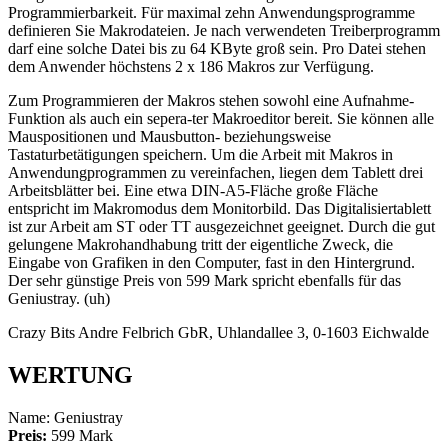
Programmierbarkeit. Für maximal zehn Anwendungsprogramme
definieren Sie Makrodateien. Je nach verwendeten Treiberprogramm
darf eine solche Datei bis zu 64 KByte groß sein. Pro Datei stehen
dem Anwender höchstens 2 x 186 Makros zur Verfügung.
Zum Programmieren der Makros stehen sowohl eine Aufnahme-
Funktion als auch ein sepera-ter Makroeditor bereit. Sie können alle
Mauspositionen und Mausbutton- beziehungsweise
Tastaturbetätigungen speichern. Um die Arbeit mit Makros in
Anwendungprogrammen zu vereinfachen, liegen dem Tablett drei
Arbeitsblätter bei. Eine etwa DIN-A5-Fläche große Fläche
entspricht im Makromodus dem Monitorbild. Das Digitalisiertablett
ist zur Arbeit am ST oder TT ausgezeichnet geeignet. Durch die gut
gelungene Makrohandhabung tritt der eigentliche Zweck, die
Eingabe von Grafiken in den Computer, fast in den Hintergrund.
Der sehr günstige Preis von 599 Mark spricht ebenfalls für das
Geniustray. (uh)
Crazy Bits Andre Felbrich GbR, Uhlandallee 3, 0-1603 Eichwalde
WERTUNG
Name: Geniustray
Preis:
599 Mark