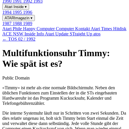
1990
1991
1992
1993
Atari Inside
▾
1994
1995
1996
ATARImagazin
▾
1987
1988
1989
Atari Phile
Happy Computer
Computer Kontakt
Atari Times
Hitdisk
ACE NSW Inside Info
Atari Update
STraight Up
atos
← TOS 02 / 1992
Multifunktionsuhr Timmy:
Wie spät ist es?
Public Domain
»Timmy« ist mehr als eine normale Bildschirmuhr. Neben den
üblichen Funktionen zum Einstellen der in die STs eingebauten
Hardwareuhr ist das Programm Kuckucksuhr, Kalender und
Telefongebührenzähler.
Die interne Systemuhr läuft nur in Schritten von zwei Sekunden. Da
dies relativ ungenau ist, holt sich Timmy beim Start einmal die Zeit
und verwaltet diese dann selbständig. Jede volle Stunde gibt der
Computer einen Kuckucksruf von sich. Wenn man wieder einmal