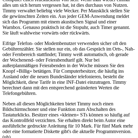
alles um sich herum vergessen hat, ist dies durchaus von Nutzen.
Timmy verwaltet beliebig viele Wecker. Per Mausklick stellen Sie
die gewünschten Zeiten ein. Aus jeder GEM-Anwendung meldet
sich das Programm mit einem akustischen Signal und einer
Warnbox. Genauso praktisch ist die Stopuhr, auch Timer genannt.
Sie läuft wahlweise vorwärts oder rückwärts.
Eifrige Telefon- oder Modembenutzer verwenden sicher oft den
Gebührenzähler. Sie stellen nur ein, ob das Gespräch im Orts-, Nah-
oder Fernbereich stattfindet; Timmy weiß automatisch, ob gerade
der Wochenend- oder Feierabendtarif gilt. Nur bei
außerplanmäßigen Feierabenden in der Woche müssen Sie den
Knopf »Billig« betätigen. Für Computerbesitzer, die häufig ins
Ausland oder die neuen Bundesländer telefonieren, besteht die
Möglichkeit, diese Tarife in eine INF-Datei einzutragen. Timmy
berechnet dann mit den entsprechend geänderten Werten die
Telefongebühren.
Neben all diesen Möglichkeiten bietet Timmy noch einen
Bildschirmschoner und eine Funktion zum Abschalten des
Tastaturklicks. Besitzer eines »kleinen« STs können so häufig auf
das Kontrollfeld verzichten. Sie erhalten direkt beim Autor eine
ausführliche gedruckte Anleitung für 10 Mark. Für fünf Mark mehr
oder eine formatierte Diskette gibt's die aktuelle Programmversion.
(uh)