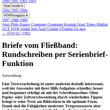
1990
1991
1992
1993
Atari Inside
▾
1994
1995
1996
ATARImagazin
▾
1987
1988
1989
Atari Phile
Happy Computer
Computer Kontakt
Atari Times
Hitdisk
ACE NSW Inside Info
Atari Update
STraight Up
atos
← TOS 02 / 1992
Briefe vom Fließband:
Rundschreiben per Serienbrief-
Funktion
Anwendung
Eine Textverarbeitung ist unter anderem deshalb interessant,
weil der Anwender mit ihrer Hilfe Aufgaben schneller, besser
und bequemer erledigt als mit der Schreibmaschine. Ohne
Papier- oder Zeitverschwendung durch wiederholtes Tippen
bringt er seine Texte am Bildschirm in die optimale Form.
Damit sind die Fähigkeiten moderner Textprozessoren aber