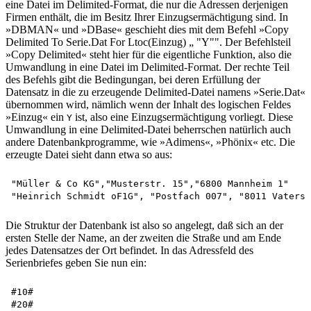
eine Datei im Delimited-Format, die nur die Adressen derjenigen
Firmen enthält, die im Besitz Ihrer Einzugsermächtigung sind. In
»DBMAN« und »DBase« geschieht dies mit dem Befehl »Copy
Delimited To Serie.Dat For Ltoc(Einzug) „ "Y"". Der Befehlsteil
»Copy Delimited« steht hier für die eigentliche Funktion, also die
Umwandlung in eine Datei im Delimited-Format. Der rechte Teil
des Befehls gibt die Bedingungan, bei deren Erfüllung der
Datensatz in die zu erzeugende Delimited-Datei namens »Serie.Dat«
übernommen wird, nämlich wenn der Inhalt des logischen Feldes
»Einzug« ein
ist, also eine Einzugsermächtigung vorliegt. Diese
Y
Umwandlung in eine Delimited-Datei beherrschen natürlich auch
andere Datenbankprogramme, wie »Adimens«, »Phönix« etc. Die
erzeugte Datei sieht dann etwa so aus:
"Müller & Co KG","Musterstr. 15","6800 Mannheim 1"

Die Struktur der Datenbank ist also so angelegt, daß sich an der
ersten Stelle der Name, an der zweiten die Straße und am Ende
jedes Datensatzes der Ort befindet. In das Adressfeld des
Serienbriefes geben Sie nun ein:
#10#

#20#
