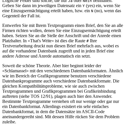
Logische Felder sind solche, die nur
oder
beinhalten.
Ja
Nein
Geben Sie dann im jeweiligen Datensatz ein
(yes) ein, wenn Sie
Y
eine Einzugsermächtigung erteilt haben, bzw. ein
(no), wenn das
N
Gegenteil der Fall ist.
Entwerfen Sie mit Ihrem Textprogramm einen Brief, den Sie an alle
Firmen richten wollen, denen Sie eine Einzugsermächtigung erteilt
haben. Setzen Sie an die Stelle der Anschrift und der Anrede einen
Platzhalter. In »That's Write« ist dies die Raute
Ihre
#
Textverarbeitung druckt nun diesen Brief mehrfach aus, wobei es
auf die vorhandene Datenbank zugreift und in jeden Brief eine
andere Adresse und Anrede automatisch ein setzt.
Soweit die schöne Theorie. Aber hier beginnt leider der
»Schlamassel« mit den verschiedenen Datenbankformaten. Ähnlich
wie im Bereich der Grafikprogramme benutzen verschiedene
Datenbankprogramme auch verschiedene Datenbankformate. Die
gleichen Kompatibilitätsprobleme, wie sie auch zwischen
Textprogrammen und Grafikprogrammen bei Grafikeinbindung
auftreten (siehe TOS 12/91), plagen auch hier den Anwender.
Bestimmte Textprogramme verstehen oft nur wenige oder gar nur
ein Datenbankformat. Allerdings existiert ein sehr einfaches
Datenbankformat, in dem die Datensätze im ASCII-Code
aneinandergereiht sind. Mit dessen Hilfe rücken Sie dem Problem
zuleibe.