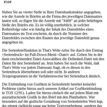
Haben Sie an vierter Stelle in Ihrer Datenbankstruktur angegeben,
wie die Anrede in Briefen an die Firma des jeweiligen Datensatzes
lauten soll, so fügen Sie die Anrede mit "#40#" an jeder beliebigen
Stelle des Briefes ein. Es ist völlig unerheblich, in welcher
Reihenfolge oder wie häufig der Inhalt des Datenfeldes eines
Datensatzes im Text erscheint, da durch die Nummer des
Datenfeldes zwischen den Rauten das jeweilige Datenfeld genau
angegeben ist.
Die Serienbrieffunktion in That's Write rufen Sie durch den Eintrag
»Seriendruck« im Pull-Down-Menü »Datei« auf. Geben Sie in der
dann erscheinenden Datei-Auswahlbox die Delimited-Datei mit den
Daten für den Serienbrief an. Jetzt haben Sie noch die Wahl, daß
That's Write vor jedem Datensatz fragt, ob es diesen in den
Seriendruck übernehmen soll oder nicht. In anderen
Textprogrammen ist die Verfahrensweise bei Seriendruck ähnlich.
Die Einbindung von Grafiken in Serienbriefe bereitet keinerlei
Probleme (siehe hierzu auch unseren Artikel zur Grafikeinbindung
in TOS 12/91). Laden Sie hierzu einfach die auf jedem Blatt mit
auszudruckende Grafik in den Brief mit den Platzhaltern. Wer
besonders auf die grafische Gestaltung von Serienbriefen Wert legt,
der nimmt vielleicht sogar gar keine Textverarbeitung, sondern das