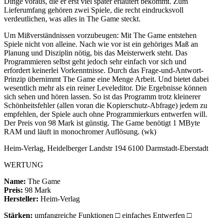
Dinge voraus, die er erst viel später erläutert bekommt. Zum
Lieferumfang gehören zwei Spiele, die recht eindrucksvoll
verdeutlichen, was alles in The Game steckt.
Um Mißverständnissen vorzubeugen: Mit The Game entstehen
Spiele nicht von alleine. Nach wie vor ist ein gehöriges Maß an
Planung und Disziplin nötig, bis das Meisterwerk steht. Das
Programmieren selbst geht jedoch sehr einfach vor sich und
erfordert keinerlei Vorkenntnisse. Durch das Frage-und-Antwort-
Prinzip übernimmt The Game eine Menge Arbeit. Und bietet dabei
wesentlich mehr als ein reiner Leveleditor. Die Ergebnisse können
sich sehen und hören lassen. So ist das Programm trotz kleinerer
Schönheitsfehler (allen voran die Kopierschutz-Abfrage) jedem zu
empfehlen, der Spiele auch ohne Programmierkurs entwerfen will.
Der Preis von 98 Mark ist günstig. The Game benötigt 1 MByte
RAM und läuft in monochromer Auflösung. (wk)
Heim-Verlag, Heidelberger Landstr 194 6100 Darmstadt-Eberstadt
WERTUNG
Name:
The Game
Preis:
98 Mark
Hersteller:
Heim-Verlag
Stärken:
umfangreiche Funktionen □ einfaches Entwerfen □