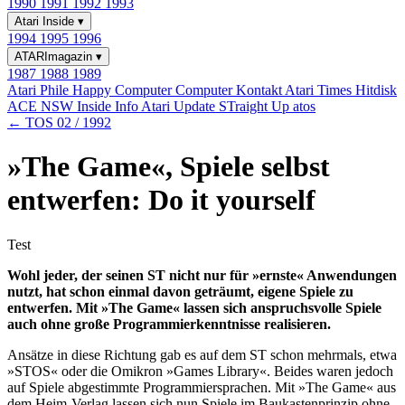
1990
1991
1992
1993
Atari Inside
▾
1994
1995
1996
ATARImagazin
▾
1987
1988
1989
Atari Phile
Happy Computer
Computer Kontakt
Atari Times
Hitdisk
ACE NSW Inside Info
Atari Update
STraight Up
atos
← TOS 02 / 1992
»The Game«, Spiele selbst
entwerfen: Do it yourself
Test
Wohl jeder, der seinen ST nicht nur für »ernste« Anwendungen
nutzt, hat schon einmal davon geträumt, eigene Spiele zu
entwerfen. Mit »The Game« lassen sich anspruchsvolle Spiele
auch ohne große Programmierkenntnisse realisieren.
Ansätze in diese Richtung gab es auf dem ST schon mehrmals, etwa
»STOS« oder die Omikron »Games Library«. Beides waren jedoch
auf Spiele abgestimmte Programmiersprachen. Mit »The Game« aus
dem Heim-Verlag lassen sich nun Spiele im Baukastenprinzip ohne