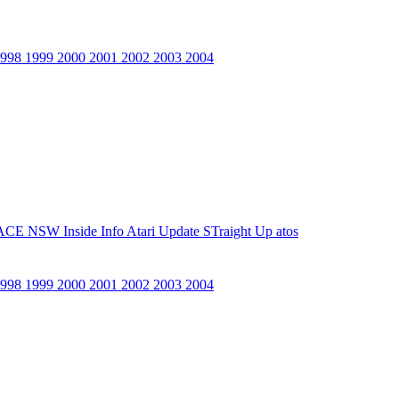
1998
1999
2000
2001
2002
2003
2004
ACE NSW Inside Info
Atari Update
STraight Up
atos
1998
1999
2000
2001
2002
2003
2004