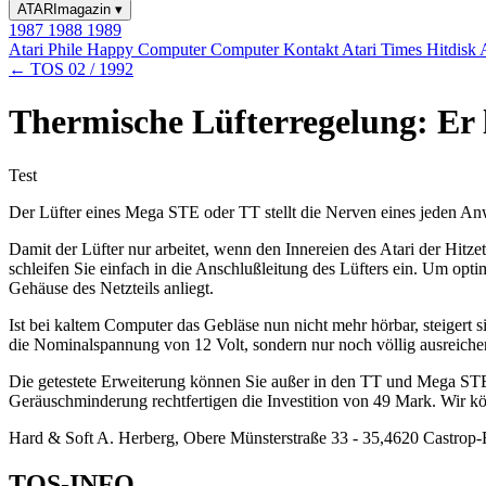
ATARImagazin
▾
1987
1988
1989
Atari Phile
Happy Computer
Computer Kontakt
Atari Times
Hitdisk
← TOS 02 / 1992
Thermische Lüfterregelung: Er l
Test
Der Lüfter eines Mega STE oder TT stellt die Nerven eines jeden An
Damit der Lüfter nur arbeitet, wenn den Innereien des Atari der Hit
schleifen Sie einfach in die Anschlußleitung des Lüfters ein. Um opt
Gehäuse des Netzteils anliegt.
Ist bei kaltem Computer das Gebläse nun nicht mehr hörbar, steigert s
die Nominalspannung von 12 Volt, sondern nur noch völlig ausreiche
Die getestete Erweiterung können Sie außer in den TT und Mega STE 
Geräuschminderung rechtfertigen die Investition von 49 Mark. Wir k
Hard & Soft A. Herberg, Obere Münsterstraße 33 - 35,4620 Castrop
TOS-INFO