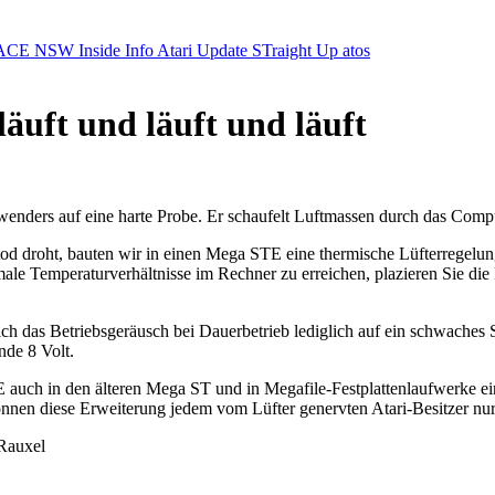
ACE NSW Inside Info
Atari Update
STraight Up
atos
äuft und läuft und läuft
wenders auf eine harte Probe. Er schaufelt Luftmassen durch das Comp
zetod droht, bauten wir in einen Mega STE eine thermische Lüfterregelu
imale Temperaturverhältnisse im Rechner zu erreichen, plazieren Sie di
ich das Betriebsgeräusch bei Dauerbetrieb lediglich auf ein schwaches 
nde 8 Volt.
auch in den älteren Mega ST und in Megafile-Festplattenlaufwerke ein
önnen diese Erweiterung jedem vom Lüfter genervten Atari-Besitzer nu
-Rauxel