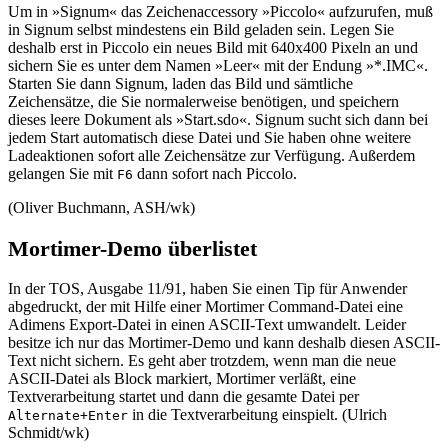
Um in »Signum« das Zeichenaccessory »Piccolo« aufzurufen, muß
in Signum selbst mindestens ein Bild geladen sein. Legen Sie
deshalb erst in Piccolo ein neues Bild mit 640x400 Pixeln an und
sichern Sie es unter dem Namen »Leer« mit der Endung »*.IMC«.
Starten Sie dann Signum, laden das Bild und sämtliche
Zeichensätze, die Sie normalerweise benötigen, und speichern
dieses leere Dokument als »Start.sdo«. Signum sucht sich dann bei
jedem Start automatisch diese Datei und Sie haben ohne weitere
Ladeaktionen sofort alle Zeichensätze zur Verfügung. Außerdem
gelangen Sie mit
dann sofort nach Piccolo.
F6
(Oliver Buchmann, ASH/wk)
Mortimer-Demo überlistet
In der TOS, Ausgabe 11/91, haben Sie einen Tip für Anwender
abgedruckt, der mit Hilfe einer Mortimer Command-Datei eine
Adimens Export-Datei in einen ASCII-Text umwandelt. Leider
besitze ich nur das Mortimer-Demo und kann deshalb diesen ASCII-
Text nicht sichern. Es geht aber trotzdem, wenn man die neue
ASCII-Datei als Block markiert, Mortimer verläßt, eine
Textverarbeitung startet und dann die gesamte Datei per
in die Textverarbeitung einspielt. (Ulrich
Alternate+Enter
Schmidt/wk)