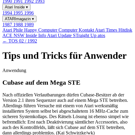
1990
1991
1992
1993
Atari Inside
▾
1994
1995
1996
ATARImagazin
▾
1987
1988
1989
Atari Phile
Happy Computer
Computer Kontakt
Atari Times
Hitdisk
ACE NSW Inside Info
Atari Update
STraight Up
atos
← TOS 02 / 1992
Tips und Tricks für Anwender
Anwendung
Cubase auf dem Mega STE
Nach offiziellen Verlautbarungen dürfen Cubase-Besitzer ab der
Version 2.1 ihren Sequenzer auch auf einem Mega STE betreiben.
Allerdings führen Versuche mit einem von Atari werksmäßig
installierten System selbst bei abgeschaltetem 16 MHz-Cache zum
sicheren Systemkollaps. Des Rätsels Lösung ist ebenso simpel wie
befremdlich: Erst nach Deaktivierung sämtlicher Accessories, also
auch des Kontrollfelds, läßt sich Cubase auf dem STE betreiben,
dann allerdings problemlos. (Kai Schwirzke/wk)