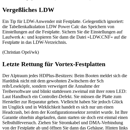
Vergeßliches LDW
Ein Tip für LDW-Anwender mit Festplatte. Gelegentlich ignoriert:
die Tabellenkalkulation LDW Power Calc das Speichern von
Einstellungen auf die Festplatte. Sichern Sie die Einstellungen auf
Laufwerk
und kopieren Sie dann die Datei »LDW.CNF« auf die
A:
Festplatte in das LDW-Verzeichnis.
(Christian Opel/wk)
Letzte Rettung für Vortex-Festplatten
Der Alptraum jedes HDPlus-Besitzers: Beim Booten meldet sich die
Harddisk nicht mit dem gewohnten Zwitschern der Sch
reib/Leseköpfe, sondern verweigert die Annahme der
Treibersoftware und blinkt stattdessen zweimal mit ihrer roten LED:
Laut Handbuch ein Controller-Defekt. Sie müssen die Platte zum
Hersteller zur Reparatur geben. Vielleicht haben Sie jedoch Glück
im Unglück und in Wirklichkeit handelt es sich nur um einen
Headcrash, bei dem der Konfigurationssektor zerstört wurde. Ist Ihre
Garantie ohnehin abgelaufen, dann starten sie doch erst einmal einen
Selbsthilfeversuch. Ziehen Sie Stromkabel und DMA-Verbindung
von der Festplatte ab und öffnen Sie dann das Gehäuse. Hinten links