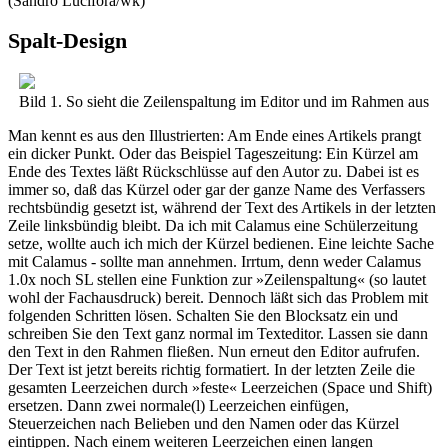
(Sandro Lucifora/wk)
Spalt-Design
Bild 1. So sieht die Zeilenspaltung im Editor und im Rahmen aus
Man kennt es aus den Illustrierten: Am Ende eines Artikels prangt
ein dicker Punkt. Oder das Beispiel Tageszeitung: Ein Kürzel am
Ende des Textes läßt Rückschlüsse auf den Autor zu. Dabei ist es
immer so, daß das Kürzel oder gar der ganze Name des Verfassers
rechtsbündig gesetzt ist, während der Text des Artikels in der letzten
Zeile linksbündig bleibt. Da ich mit Calamus eine Schülerzeitung
setze, wollte auch ich mich der Kürzel bedienen. Eine leichte Sache
mit Calamus - sollte man annehmen. Irrtum, denn weder Calamus
1.0x noch SL stellen eine Funktion zur »Zeilenspaltung« (so lautet
wohl der Fachausdruck) bereit. Dennoch läßt sich das Problem mit
folgenden Schritten lösen. Schalten Sie den Blocksatz ein und
schreiben Sie den Text ganz normal im Texteditor. Lassen sie dann
den Text in den Rahmen fließen. Nun erneut den Editor aufrufen.
Der Text ist jetzt bereits richtig formatiert. In der letzten Zeile die
gesamten Leerzeichen durch »feste« Leerzeichen (Space und Shift)
ersetzen. Dann zwei normale(l) Leerzeichen einfügen,
Steuerzeichen nach Belieben und den Namen oder das Kürzel
eintippen. Nach einem weiteren Leerzeichen einen langen