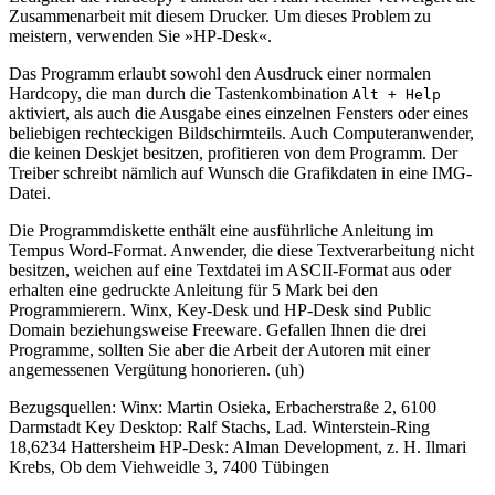
Zusammenarbeit mit diesem Drucker. Um dieses Problem zu
meistern, verwenden Sie »HP-Desk«.
Das Programm erlaubt sowohl den Ausdruck einer normalen
Hardcopy, die man durch die Tastenkombination
Alt + Help
aktiviert, als auch die Ausgabe eines einzelnen Fensters oder eines
beliebigen rechteckigen Bildschirmteils. Auch Computeranwender,
die keinen Deskjet besitzen, profitieren von dem Programm. Der
Treiber schreibt nämlich auf Wunsch die Grafikdaten in eine IMG-
Datei.
Die Programmdiskette enthält eine ausführliche Anleitung im
Tempus Word-Format. Anwender, die diese Textverarbeitung nicht
besitzen, weichen auf eine Textdatei im ASCII-Format aus oder
erhalten eine gedruckte Anleitung für 5 Mark bei den
Programmierern. Winx, Key-Desk und HP-Desk sind Public
Domain beziehungsweise Freeware. Gefallen Ihnen die drei
Programme, sollten Sie aber die Arbeit der Autoren mit einer
angemessenen Vergütung honorieren. (uh)
Bezugsquellen: Winx: Martin Osieka, Erbacherstraße 2, 6100
Darmstadt Key Desktop: Ralf Stachs, Lad. Winterstein-Ring
18,6234 Hattersheim HP-Desk: Alman Development, z. H. Ilmari
Krebs, Ob dem Viehweidle 3, 7400 Tübingen