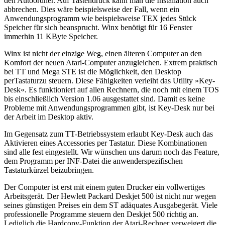
den Autoordner. Auf Tastendruck kann man die Installation auch
abbrechen. Dies wäre beispielsweise der Fall, wenn ein
Anwendungsprogramm wie beispielsweise TEX jedes Stück
Speicher für sich beansprucht. Winx benötigt für 16 Fenster
immerhin 11 KByte Speicher.
Winx ist nicht der einzige Weg, einen älteren Computer an den
Komfort der neuen Atari-Computer anzugleichen. Extrem praktisch
bei TT und Mega STE ist die Möglichkeit, den Desktop
perTastaturzu steuern. Diese Fähigkeiten verleiht das Utility »Key-
Desk«. Es funktioniert auf allen Rechnern, die noch mit einem TOS
bis einschließlich Version 1.06 ausgestattet sind. Damit es keine
Probleme mit Anwendungsprogrammen gibt, ist Key-Desk nur bei
der Arbeit im Desktop aktiv.
Im Gegensatz zum TT-Betriebssystem erlaubt Key-Desk auch das
Aktivieren eines Accessories per Tastatur. Diese Kombinationen
sind alle fest eingestellt. Wir wünschen uns darum noch das Feature,
dem Programm per INF-Datei die anwenderspezifischen
Tastaturkürzel beizubringen.
Der Computer ist erst mit einem guten Drucker ein vollwertiges
Arbeitsgerät. Der Hewlett Packard Deskjet 500 ist nicht nur wegen
seines günstigen Preises ein dem ST adäquates Ausgabegerät. Viele
professionelle Programme steuern den Deskjet 500 richtig an.
Lediglich die Hardcopy-Funktion der Atari-Rechner verweigert die