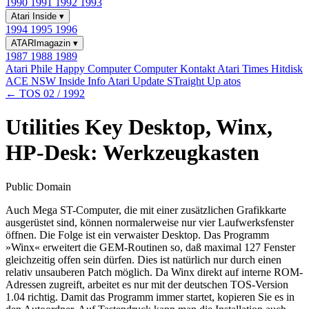
1990
1991
1992
1993
Atari Inside
▾
1994
1995
1996
ATARImagazin
▾
1987
1988
1989
Atari Phile
Happy Computer
Computer Kontakt
Atari Times
Hitdisk
ACE NSW Inside Info
Atari Update
STraight Up
atos
← TOS 02 / 1992
Utilities Key Desktop, Winx,
HP-Desk: Werkzeugkasten
Public Domain
Auch Mega ST-Computer, die mit einer zusätzlichen Grafikkarte
ausgerüstet sind, können normalerweise nur vier Laufwerksfenster
öffnen. Die Folge ist ein verwaister Desktop. Das Programm
»Winx« erweitert die GEM-Routinen so, daß maximal 127 Fenster
gleichzeitig offen sein dürfen. Dies ist natürlich nur durch einen
relativ unsauberen Patch möglich. Da Winx direkt auf interne ROM-
Adressen zugreift, arbeitet es nur mit der deutschen TOS-Version
1.04 richtig. Damit das Programm immer startet, kopieren Sie es in