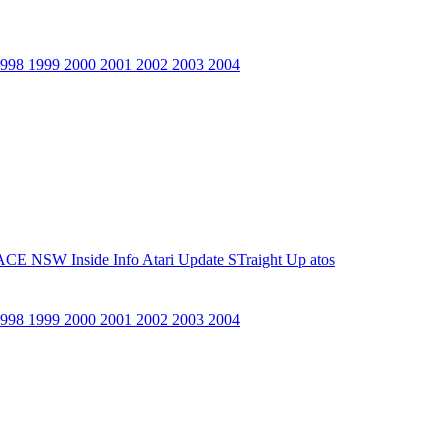
1998
1999
2000
2001
2002
2003
2004
ACE NSW Inside Info
Atari Update
STraight Up
atos
1998
1999
2000
2001
2002
2003
2004