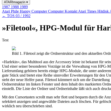
ATARImagazin
▾
1987
1988
1989
Atari Phile
Happy Computer
Computer Kontakt
Atari Times
Hitdisk
← TOS 03 / 1992
»Filetool«, HPG-Modul für Harl
Test
Bild 1. Filetool zeigt die Ordnerstruktur und den aktuellen Ordn
»Harlekin«, das Multitool aus der Accessory leiste ist bekannt für se
Und einer seiner besonderen Vorzüge ist die Verwaltung von HPG-M
Lieferumfang gehören bereits einige HPG-Module, die unter anderem al
gute Stück und bietet eine Reihe sinnvoller Erweiterungen für den 
steht der neue Helfer parat. Filetool kümmert sich um die Darstellung
Ordnerstruktur im linken Fenster und dem Inhalt des markierten Ordn
einstellt. Die Liste der Ordner und Ordnerinhalte läßt sich auch druck
Mit den Cursortasten scrollt man sehr flott und bequem durch die An
selektiert anzeigen und angewählte Dateien auch löschen. Für gelös
wirklich neu überschrieben sind.