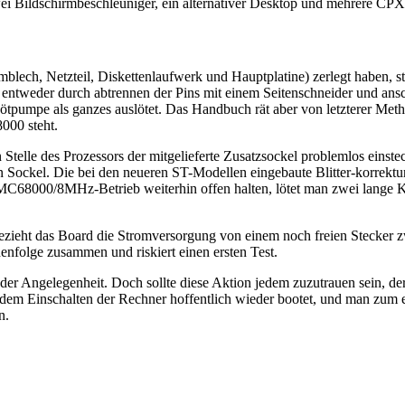
ei Bildschirmbeschleuniger, ein alternativer Desktop und mehrere CP
lech, Netzteil, Diskettenlaufwerk und Hauptplatine) zerlegt haben, st
eser entweder durch abtrennen der Pins mit einem Seitenschneider und an
ötpumpe als ganzes auslötet. Das Handbuch rät aber von letzterer Meth
000 steht.
an Stelle des Prozessors der mitgelieferte Zusatzsockel problemlos eins
 Sockel. Die bei den neueren ST-Modellen eingebaute Blitter-korrekturs
en MC68000/8MHz-Betrieb weiterhin offen halten, lötet man zwei lange 
ieht das Board die Stromversorgung von einem noch freien Stecker zw
nfolge zusammen und riskiert einen ersten Test.
il der Angelegenheit. Doch sollte diese Aktion jedem zuzutrauen sein, d
dem Einschalten der Rechner hoffentlich wieder bootet, und man zum er
n.