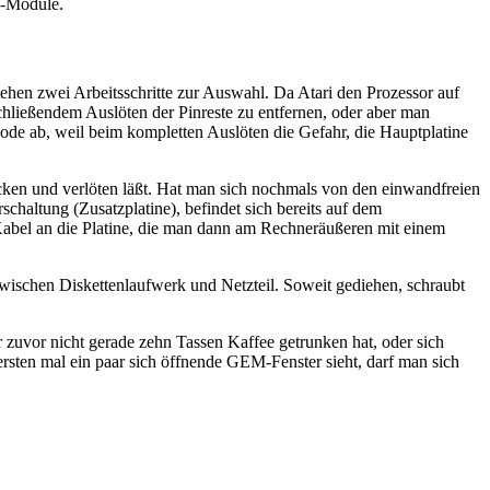
X-Module.
ehen zwei Arbeitsschritte zur Auswahl. Da Atari den Prozessor auf
schließendem Auslöten der Pinreste zu entfernen, oder aber man
ode ab, weil beim kompletten Auslöten die Gefahr, die Hauptplatine
tecken und verlöten läßt. Hat man sich nochmals von den einwandfreien
chaltung (Zusatzplatine), befindet sich bereits auf dem
Kabel an die Platine, die man dann am Rechneräußeren mit einem
ischen Diskettenlaufwerk und Netzteil. Soweit gediehen, schraubt
er zuvor nicht gerade zehn Tassen Kaffee getrunken hat, oder sich
sten mal ein paar sich öffnende GEM-Fenster sieht, darf man sich