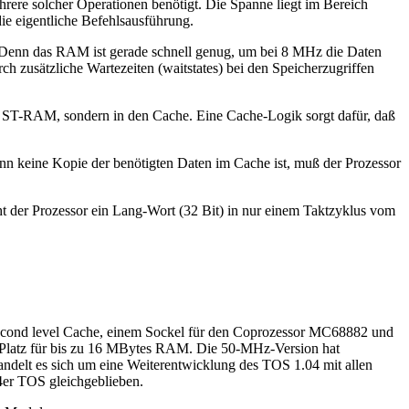
rere solcher Operationen benötigt. Die Spanne liegt im Bereich
e eigentliche Befehlsausführung.
t. Denn das RAM ist gerade schnell genug, um bei 8 MHz die Daten
h zusätzliche Wartezeiten (waitstates) bei den Speicherzugriffen
as ST-RAM, sondern in den Cache. Eine Cache-Logik sorgt dafür, daß
nn keine Kopie der benötigten Daten im Cache ist, muß der Prozessor
ht der Prozessor ein Lang-Wort (32 Bit) in nur einem Taktzyklus vom
cond level Cache, einem Sockel für den Coprozessor MC68882 und
h Platz für bis zu 16 MBytes RAM. Die 50-MHz-Version hat
ndelt es sich um eine Weiterentwicklung des TOS 1.04 mit allen
4er TOS gleichgeblieben.