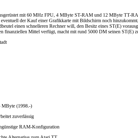
T. Ausgerüstet mit 60 MHz FPU, 4 MByte ST-RAM und 12 MByte TT-R
ventuell der Kauf einer Grafikkarte mit Bildschirm noch hinzukommt, e
dbeutel einen schnelleren Rechner will, den Besitz eines ST(E) vorau
n finanziellen Mittel verfügt, macht mit rund 5000 DM seinen ST(E) zu
tadt
 MByte (1998.-)
beitet zuverlässig
ngünstige RAM-Konfiguration
te Alternative zum Atari TT