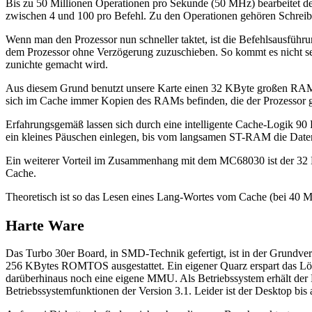
Bis zu 50 Millionen Operationen pro Sekunde (50 MHz) bearbeitet der
zwischen 4 und 100 pro Befehl. Zu den Operationen gehören Schreib
Wenn man den Prozessor nun schneller taktet, ist die Befehlsausführ
dem Prozessor ohne Verzögerung zuzuschieben. So kommt es nicht selte
zunichte gemacht wird.
Aus diesem Grund benutzt unsere Karte einen 32 KByte großen RAM-Ca
sich im Cache immer Kopien des RAMs befinden, die der Prozessor ge
Erfahrungsgemäß lassen sich durch eine intelligente Cache-Logik 90
ein kleines Päuschen einlegen, bis vom langsamen ST-RAM die Daten
Ein weiterer Vorteil im Zusammenhang mit dem MC68030 ist der 32 Bit
Cache.
Theoretisch ist so das Lesen eines Lang-Wortes vom Cache (bei 40
Harte Ware
Das Turbo 30er Board, in SMD-Technik gefertigt, ist in der Gru
256 KBytes ROMTOS ausgestattet. Ein eigener Quarz erspart das Löt
darüberhinaus noch eine eigene MMU. Als Betriebssystem erhält der 
Betriebssystemfunktionen der Version 3.1. Leider ist der Desktop b