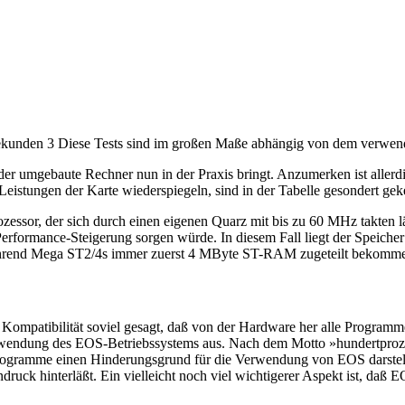
sekunden 3 Diese Tests sind im großen Maße abhängig von dem verwen
der umgebaute Rechner nun in der Praxis bringt. Anzumerken ist allerd
e Leistungen der Karte wiederspiegeln, sind in der Tabelle gesondert ge
ozessor, der sich durch einen eigenen Quarz mit bis zu 60 MHz takten
Performance-Steigerung sorgen würde. In diesem Fall liegt der Speiche
rend Mega ST2/4s immer zuerst 4 MByte ST-RAM zugeteilt bekomm
ompatibilität soviel gesagt, daß von der Hardware her alle Programme,
wendung des EOS-Betriebssystems aus. Nach dem Motto »hundertprozenti
rogramme einen Hinderungsgrund für die Verwendung von EOS darstellen
uck hinterläßt. Ein vielleicht noch viel wichtigerer Aspekt ist, daß EO