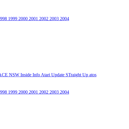
1998
1999
2000
2001
2002
2003
2004
ACE NSW Inside Info
Atari Update
STraight Up
atos
1998
1999
2000
2001
2002
2003
2004