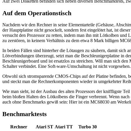
Auf zwei Disketten befinden sich neben diversen Benchmarktests, zw
Auf dem Operationstisch
Nachdem wir den Rechner in seine Elementarteile (Gehäuse, Abschirmb
der Hauptplatine nicht gesockelt, sondern fest eingelötet hat, ist di
versucht den Prozessor zu retten, indem man ihn mit Lötkolben und L
zu zerstören, in keinem Verhältnis zu dem etwa 8 Mark billigen MC68
In beiden Fällen sind hinterher die Lötaugen zu säubern, damit sich 
Lötverbindungen überzeugt, setzt man die Beschleunigerplatine in den
Beschleunigerboard und ist ersatzlos zu streichen. Will man sich d
Schalter verbindet. Eine Soft-ware-Umschaltung ist nicht vorgesehen.
Obwohl sich stromsparende CMOS-Chips auf der Platine befinden, bez
und steckt man die Rechnerkomponenten wieder in umgekehrter Reihe
Wie man sieht, ist der Ausbau des alten Prozessors der kniffligste Te
beim bloßen Halten des Lötkolbens die Finger verbrennt. Wenn nach 
auch ohne Benchmarks gewiß sein: Hier ist ein MC68030 am Werkel
Benchmarktests
Rechner
Atari ST
Atari TT
Turbo 30