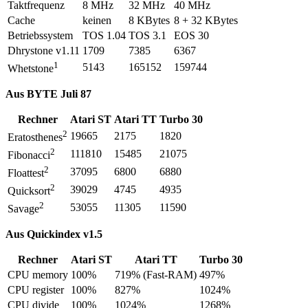
Taktfrequenz
8 MHz
32 MHz
40 MHz
Cache
keinen
8 KBytes
8 + 32 KBytes
Betriebssystem
TOS 1.04
TOS 3.1
EOS 30
Dhrystone v1.11
1709
7385
6367
1
5143
165152
159744
Whetstone
Aus BYTE Juli 87
Rechner
Atari ST
Atari TT
Turbo 30
2
19665
2175
1820
Eratosthenes
2
111810
15485
21075
Fibonacci
2
37095
6800
6880
Floattest
2
39029
4745
4935
Quicksort
2
53055
11305
11590
Savage
Aus Quickindex v1.5
Rechner
Atari ST
Atari TT
Turbo 30
CPU memory
100%
719% (Fast-RAM)
497%
CPU register
100%
827%
1024%
CPU divide
100%
1024%
1268%