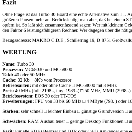
Fazit
Ohne Frage ist das Turbo 30 Board eine echte Alternative zum T
größeren Pausen mehr an. Berücksichtigt man aber, daß bei einem ST e
opfern ist. So läßt sich zusammenfassend sagen: Wer mit kleinem Gel
den Faktor 6 leistungsfähigeren Rechner. Wer dagegen über die nötige
Bezugsadresse: MAKRO C.D.E., Schillerring 19, D-8751 Großwalls
WERTUNG
Name:
Turbo 30
Prozessor:
MC68030 und MC68000
Takt:
40 oder 50 MHz
Cache:
32 Kb + 8Kb vom Prozessor
Betriebsarten:
mit oder ohne Cache □ MC68000 mit 8 MHz
Preis:
40 MHz (full: 2198.-, tiny: 1989.-) □ 50 MHz, MMU (2998.-)
Betriebssystem:
EOS 30 oder TT-TOS
Erweiterungen:
FPU von 33 bis 60 MHz □ 4 MByte (798.-) oder 16
Stärken:
sehr schnell □ leichter Einbau □ günstige Grundversion □ ar
Schwächen:
RAM-Ausbau teuer □ geringe Desktop-Funktionen □ u
Fazit:
Für alle ST(E) Besitzer und DTP-oder CAD-Anwender eine ech