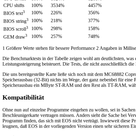
CPU shifts
100%
3534%
4457%
3
100%
226%
356%
BIOS text
3
100%
218%
377%
BIOS string
3
100%
298%
158%
BIOS scroll
3
100%
257%
748%
GEM draw
1 Größere Werte stehen für bessere Performance 2 Angaben in Milli
Die Benchmarktests in der Tabelle zeigen wohl am deutlichsten, was 
Leistungssteigerung beisteuert. Die Tests, die nicht ausschließlich di
Die uns bereitgestellte Karte ließe sich noch mit dem MC68882 Copr
Speicherausbau (32-Bit) nichts im Wege, der ganz nebenbei für eine 
Speicherausbau ein MByte ST-RAM und den Rest als TT-RAM, wäh
Kompatibilität
Ohne nun auf einzelne Programme eingehen zu wollen, sei in Sachen K
Beschleunigerkarte vertragen müssen. Anders sieht die Sache bei Ver
Programm finden, das sich mit EOS nicht verträgt. Inwieweit diese P
leugnen, daß EOS in der vorliegenden Version einen sehr sicheren Eindr