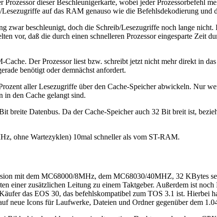
 Prozessor dieser Beschleunigerkarte, wobei jeder Prozessorbefehl meh
/Lesezugriffe auf das RAM genauso wie die Befehlsdekodierung und di
ung zwar beschleunigt, doch die Schreib/Lesezugriffe noch lange nich
n vor, daß die durch einen schnelleren Prozessor eingesparte Zeit durc
che. Der Prozessor liest bzw. schreibt jetzt nicht mehr direkt in d
rade benötigt oder demnächst anfordert.
 Prozent aller Lesezugriffe über den Cache-Speicher abwickeln. Nur we
 in den Cache gelangt sind.
 breite Datenbus. Da der Cache-Speicher auch 32 Bit breit ist, bezie
 MHz, ohne Wartezyklen) 10mal schneller als vom ST-RAM.
ndversion mit dem MC68000/8MHz, dem MC68030/40MHZ, 32 KBytes se
en einer zusätzlichen Leitung zu einem Taktgeber. Außerdem ist noc
Käufer das EOS 30, das befehlskompatibel zum TOS 3.1 ist. Hierbei ha
is auf neue Icons für Laufwerke, Dateien und Ordner gegenüber dem 1.0