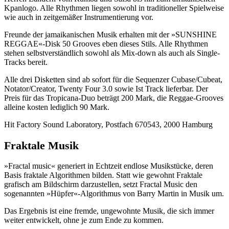
Kpanlogo. Alle Rhythmen liegen sowohl in traditioneller Spielweise
wie auch in zeitgemäßer Instrumentierung vor.
Freunde der jamaikanischen Musik erhalten mit der »SUNSHINE
REGGAE«-Disk 50 Grooves eben dieses Stils. Alle Rhythmen
stehen selbstverständlich sowohl als Mix-down als auch als Single-
Tracks bereit.
Alle drei Disketten sind ab sofort für die Sequenzer Cubase/Cubeat,
Notator/Creator, Twenty Four 3.0 sowie Ist Track lieferbar. Der
Preis für das Tropicana-Duo beträgt 200 Mark, die Reggae-Grooves
alleine kosten lediglich 90 Mark.
Hit Factory Sound Laboratory, Postfach 670543, 2000 Hamburg
Fraktale Musik
»Fractal music« generiert in Echtzeit endlose Musikstücke, deren
Basis fraktale Algorithmen bilden. Statt wie gewohnt Fraktale
grafisch am Bildschirm darzustellen, setzt Fractal Music den
sogenannten »Hüpfer«-Algorithmus von Barry Martin in Musik um.
Das Ergebnis ist eine fremde, ungewohnte Musik, die sich immer
weiter entwickelt, ohne je zum Ende zu kommen.