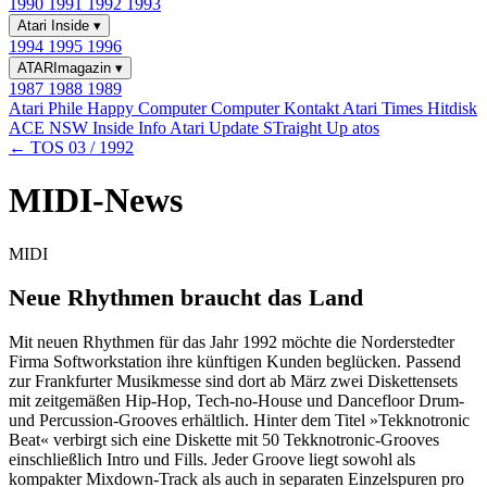
1990
1991
1992
1993
Atari Inside
▾
1994
1995
1996
ATARImagazin
▾
1987
1988
1989
Atari Phile
Happy Computer
Computer Kontakt
Atari Times
Hitdisk
ACE NSW Inside Info
Atari Update
STraight Up
atos
← TOS 03 / 1992
MIDI-News
MIDI
Neue Rhythmen braucht das Land
Mit neuen Rhythmen für das Jahr 1992 möchte die Norderstedter
Firma Softworkstation ihre künftigen Kunden beglücken. Passend
zur Frankfurter Musikmesse sind dort ab März zwei Diskettensets
mit zeitgemäßen Hip-Hop, Tech-no-House und Dancefloor Drum-
und Percussion-Grooves erhältlich. Hinter dem Titel »Tekknotronic
Beat« verbirgt sich eine Diskette mit 50 Tekknotronic-Grooves
einschließlich Intro und Fills. Jeder Groove liegt sowohl als
kompakter Mixdown-Track als auch in separaten Einzelspuren pro