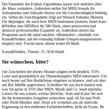
Die Parameter des Fraktal-Algorithmus lassen sich stufenlos über
die Maus verändern. Außerdem stellen Sie MIDI-Sounds für
Solostimmen und Akkorde ebenso wie die Geschwindigkeit beliebig
ein. Selbst die Anschlagstärke folgt auf Wunsch fraktalen Mustern.
Für diejenigen, die noch kein MIDI-Instrument besitzen, bietet Kars-
&Nießen eine MIDIbox für 580 Mark, einen preiswerten und
dennoch professionellen Expander an. Außerdem steuert das
Programm auch die mind machine »Illuminator«, ebenfalls von
Karus&Nießen, mit der erstmalig fraktale Entspan-nungssessions
möglich sind. Fractal music alleine kostet 89 Mark.
Karus&Nießen, Thielstr. 35, 5030 Hürth
Sie wünschen, bitte?
Oie Zuschriften der letzten Monate zeigten recht deutlich: TOS-
Leser sind grundsätzlich am Themenkomplex MIDI interessiert. Um
noch besser auf Ihre Bedürfnisse eingehen zu können, sind wir aber
auf Ihre Mthilfe angewiesen. Schreiben Sie uns doch einfach mal,
was Sie gerne in TOS über MIDI, Musik und Co. lesen möchten.
Lassen Sie uns wissen, welche Berichte, Tests und Kurse Sie sich
für die kommenden Ausgaben wünschen, egal, ob Sie nun Profi
oder Nicht-Musiker sind. Denn wir verstehen uns als sinnvolle
Ergänzung zu den etablerten Fachzeitschriften, nicht als Ersatz. Ihr