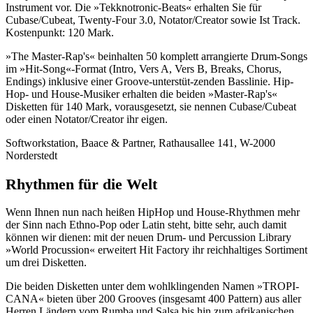
Instrument vor. Die »Tekknotronic-Beats« erhalten Sie für
Cubase/Cubeat, Twenty-Four 3.0, Notator/Creator sowie Ist Track.
Kostenpunkt: 120 Mark.
»The Master-Rap's« beinhalten 50 komplett arrangierte Drum-Songs
im »Hit-Song«-Format (Intro, Vers A, Vers B, Breaks, Chorus,
Endings) inklusive einer Groove-unterstüt-zenden Basslinie. Hip-
Hop- und House-Musiker erhalten die beiden »Master-Rap's«
Disketten für 140 Mark, vorausgesetzt, sie nennen Cubase/Cubeat
oder einen Notator/Creator ihr eigen.
Softworkstation, Baace & Partner, Rathausallee 141, W-2000
Norderstedt
Rhythmen für die Welt
Wenn Ihnen nun nach heißen HipHop und House-Rhythmen mehr
der Sinn nach Ethno-Pop oder Latin steht, bitte sehr, auch damit
können wir dienen: mit der neuen Drum- und Percussion Library
»World Procussion« erweitert Hit Factory ihr reichhaltiges Sortiment
um drei Disketten.
Die beiden Disketten unter dem wohlklingenden Namen »TROPI-
CANA« bieten über 200 Grooves (insgesamt 400 Pattern) aus aller
Herren Ländern vom Rumba und Salsa bis hin zum afrikanischen