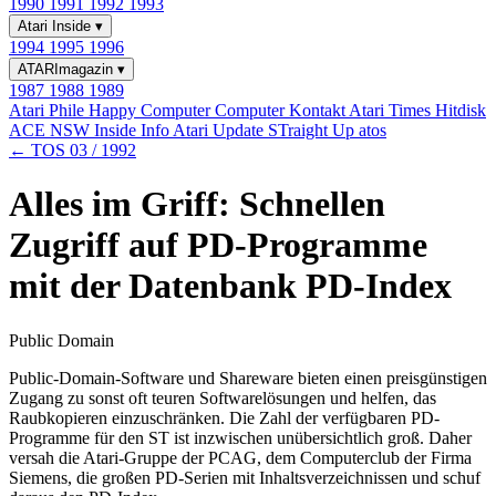
1990
1991
1992
1993
Atari Inside
▾
1994
1995
1996
ATARImagazin
▾
1987
1988
1989
Atari Phile
Happy Computer
Computer Kontakt
Atari Times
Hitdisk
ACE NSW Inside Info
Atari Update
STraight Up
atos
← TOS 03 / 1992
Alles im Griff: Schnellen
Zugriff auf PD-Programme
mit der Datenbank PD-Index
Public Domain
Public-Domain-Software und Shareware bieten einen preisgünstigen
Zugang zu sonst oft teuren Softwarelösungen und helfen, das
Raubkopieren einzuschränken. Die Zahl der verfügbaren PD-
Programme für den ST ist inzwischen unübersichtlich groß. Daher
versah die Atari-Gruppe der PCAG, dem Computerclub der Firma
Siemens, die großen PD-Serien mit Inhaltsverzeichnissen und schuf