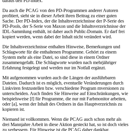
daraus den PD-Index.
Da auch die PCAG von den PD-Programmen anderer Autoren
profitiert, sieht sie in dieser Arbeit ihren Beitrag zu einer guten
Sache. Der PD-Index, der die Inhaltsverzeichnisse der P-Serie des
PD-Pools, der S-Serie von Maxon und die Inhaltsverzeichnisse der
IDL-Sammlung enthält, ist daher auch Public-Domain. Er darf frei
kopiert werden, wenn dabei der Inhalt nicht verändert wird.
Die Inhaltsverzeichnisse enthalten Hinweise, Bemerkungen und
Schlagworte für die enthaltenen Programme. Gehört zu einem
System mehr als eine Datei, so sind diese in einem Ordner
zusammengefaßt. Die Schlagworte wurden nach mehrjähriger
Erfahrung festgelegt und werden nur im Notfall ergänzt.
Mit aufgenommen wurden auch die Längen der ausführbaren
Dateien. Dadurch ist es möglich, eventuelle Veränderungen durch
Linkviren festzustellen bzw. verschiedene Program mversionen zu
unterscheiden. Auch finden Sie Hinweise auf Einschränkungen, wie
beispielsweise [f] für Programme, die nur mit Farbmonitor arbeiten,
oder [a], wenn der Inhalt des Ordners in das Hauptverzeichnis zu
kopieren ist.
Niemand ist vollkommen. Wenn die PCAG auch schon mehr als
drei Mannjahre Arbeit in diese Aktion gesteckt hat, so ist doch vieles
zu verbessern. Für Hinweise ist die PCAG daher dankbar.