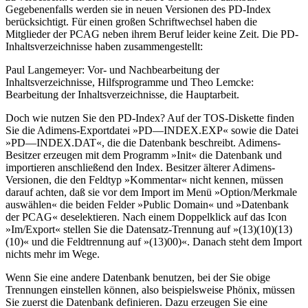
Gegebenenfalls werden sie in neuen Versionen des PD-Index
berücksichtigt. Für einen großen Schriftwechsel haben die
Mitglieder der PCAG neben ihrem Beruf leider keine Zeit. Die PD-
Inhaltsverzeichnisse haben zusammengestellt:
Paul Langemeyer: Vor- und Nachbearbeitung der
Inhaltsverzeichnisse, Hilfsprogramme und Theo Lemcke:
Bearbeitung der Inhaltsverzeichnisse, die Hauptarbeit.
Doch wie nutzen Sie den PD-Index? Auf der TOS-Diskette finden
Sie die Adimens-Exportdatei »PD—INDEX.EXP« sowie die Datei
»PD—INDEX.DAT«, die die Datenbank beschreibt. Adimens-
Besitzer erzeugen mit dem Programm »Init« die Datenbank und
importieren anschließend den Index. Besitzer älterer Adimens-
Versionen, die den Feldtyp »Kommentar« nicht kennen, müssen
darauf achten, daß sie vor dem Import im Menü »Option/Merkmale
auswählen« die beiden Felder »Public Domain« und »Datenbank
der PCAG« deselektieren. Nach einem Doppelklick auf das Icon
»Im/Export« stellen Sie die Datensatz-Trennung auf »(13)(10)(13)
(10)« und die Feldtrennung auf »(13)00)«. Danach steht dem Import
nichts mehr im Wege.
Wenn Sie eine andere Datenbank benutzen, bei der Sie obige
Trennungen einstellen können, also beispielsweise Phönix, müssen
Sie zuerst die Datenbank definieren. Dazu erzeugen Sie eine