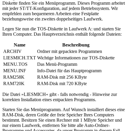
Diskette finden Sie ein Menüprogramm. Dieses Programm arbeitet
mit jeder ST/TT-Konfiguration, auf jedem Betriebssystem. Wir
empfehlen zum bequemeren Arbeiten eine Festplatte
beziehungsweise ein zweites doppelseitiges Laufwerk.
Legen Sie nun die TOS-Diskette in Laufwerk A: und starten Sie
Ihren Computer. Das Hauptverzeichnis enthält folgende Dateien:
Name
Beschreibung
ARCHIV
Ordner mit gepackten Programmen
LIESMICH.TXT
Wichtige Informationen zur TOS-Diskette
MENU.TOS
Das Menü-Programm
MENU.INF
Info-Datei für das Hauptprogramm
RAM258K
RAM-Disk mit 256 KByte
RAM720K
RAM-Disk mit 720 KByte
Die Datei »LIESMICH« gibt - falls notwendig - Hinweise zur
korrekten Installation eines entpackten Programms.
Starten Sie das Menüprogramm. Auf Wunsch installiert dieses eine
RAM-Disk, deren Größe der freie Speicher Ihres Computers
bestimmt. Besitzen Sie einen Rechner mit 1 MByte Speicher und
nur einem Laufwerk, entfernen Sie bitte alle Auto-Ordner-
Programme und Accessories, da unser Programm in diesem Fall