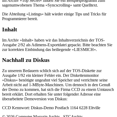
Im Archiv »Top Secret« finden Sie ein Beispielprogramm zum
sagenumwobenen Thema »Syncscrolling« samt Quelltext.
Die Abteilung »Listings« hält wieder einige Tips und Tricks für
Programmierer bereit.
Inhalt
Im Archiv »Inhalt« haben wir das Inhaltsverzeichnis der TOS-
Ausgabe 2/92 als Adimens-Exportdatei gepackt. Bitte beachten Sie
zur korrekten Einbindung das beiliegende »LIESMICH«.
Nachhall zu Diskus
Zu unserem Bedauern schlich sich auf der TOS-Diskette zur
Ausgabe 1/92 ein kleiner Fehler ein. Der Diskettenmonitor
»Diskus« benötigte ungeahnt viel Speicher und verrichtete seine
Arbeit nicht auf 1-MByte-Maschinen. Um dennoch in den Genuß
der Demo zu kommen, hat sich die Firma CCD zu einem Umtausch
bereit erklärt. Dort erhalten Sie unter folgender Adresse eine
überarbeitete Demoversion von Diskus:
CCD Kennwort: Diskus-Demo Postfach 1164 6228 Eltville
© 2026 Computer Magazin Archiv - STCArchiv