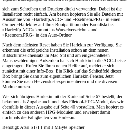
sich zum Schreiben und Drucken direkt verwenden. Dabei ist die
Installation recht einfach. Am besten kopieren Sie alle Dateien mit
Ausnahme von »Harledfp.ACC« und »Rsetmem.PRG« in einen
Ordner »Harlekin« auf Ihrer Bootpartition oder Bootdiskette.
»Harledfp.ACC« kommt ins Wurzelverzeichnis und
»Rsetmem.PRG« in den Auto-Ordner.
Nach dem nächsten Reset haben Sie Harlekin zur Verfügung. Sie
erkennen die erfolgreiche Installation schon an dem neuen
Bildschirmzeichensatz im Mac-Stil und am eingeschalteten
Mausbeschleuniger. Außerdem hat sich Harlekin in die ACC-Leiste
eingetragen. Rufen Sie Ihren neuen Helfer auf, meldet er sich
zunächst mit einer Info-Box. Ein Klick auf das Schließfeld dieser
Box bringt Sie dann zum eigentlichen Harlekin-Fenster. Jetzt
können Sie nach Herzenslust experimentieren und die diversen
Module nutzen.
Wer sich übrigens Harlekin mit der Karte auf Seite 67 bestellt, der
bekommt als Zugabe auch noch das Filetool-HPG-Modul, das wir
ebenfalls in dieser Ausgabe auf Seite 40 vorstellen. Man kopiert es
einfach zu den anderen HPG-Modulen und erweitert damit
nochmals die Fähigkeiten von Harlekin.
Benötigt: Atari ST/TT mit 1 MByte Speicher