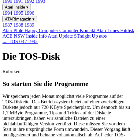
1990
1991
1992
1993
Atari Inside
▾
1994
1995
1996
ATARImagazin
▾
1987
1988
1989
Atari Phile
Happy Computer
Computer Kontakt
Atari Times
Hitdisk
ACE NSW Inside Info
Atari Update
STraight Up
atos
← TOS 03 / 1992
Die TOS-Disk
Rubriken
So starten Sie die Programme
Wir speichern jeden Monat möglichst viele Programme auf der
TOS-Diskette. Das Betriebssystem bietet auf einer zweiseitigen
Diskette jedoch nur 720 KByte Speicherplatz. Um dennoch bis zu
1,7 MByte Programme, Tips und Tricks auf der Diskette
unterzubringen, haben wir sämtliche Dateien zu einer
nichtablauffähigen Version verkürzt. Diese müssen Sie vor dem
Start in ihre ursprüngliche Form umwandeln. Dieser Vorgang läuft
menügesteuert und beinahe vollautomatisch ab. Auf jeder TOS-