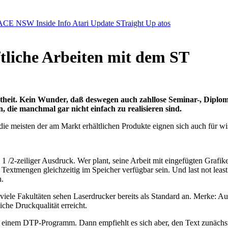
ACE NSW Inside Info
Atari Update
STraight Up
atos
liche Arbeiten mit dem ST
iebtheit. Kein Wunder, daß deswegen auch zahllose Seminar-, Dipl
, die manchmal gar nicht einfach zu realisieren sind.
die meisten der am Markt erhältlichen Produkte eignen sich auch für wi
 /2-zeiliger Ausdruck. Wer plant, seine Arbeit mit eingefügten Grafik
xtmengen gleichzeitig im Speicher verfügbar sein. Und last not least 
n.
iele Fakultäten sehen Laserdrucker bereits als Standard an. Merke: Au
che Druckqualität erreicht.
zu einem DTP-Programm. Dann empfiehlt es sich aber, den Text zunäch