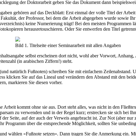
rucklegung der Doktorarbeit geben Sie das Dokument dann beispielsweis
ngaben gehören auf das Deckblatt: Erst einmal der volle Titel der Arbe
e Fakultät, der Professor, bei dem die Arbeit abgegeben wurde sowie 
tsverzeichnis) keine Numerierung trägt! Bei den meisten Programmen läßt
Fotokopieren herausretouschieren. Oder Sie entwerfen den Titel getren
Bild 1. Titelseite einer Seminararbeit mit allen Angaben
haltsangabe selbst erscheinen dort nicht, wohl aber Vorwort, Anhang, A
tenzahl (in arabischen Ziffern!) steht.
te (und natürlich Fußnoten) schreiben Sie mit einfachem Zeilenabstand
s klicken Sie auf das Lineal und verändern den Abstand mit den beiden
rn, markieren Sie diesen vorher.
 Arbeit kommt ohne sie aus. Dort steht alles, was nicht in den Fließt
parsam zu verwenden und in der Regel kurz; erstrecken sie sich bei Ihn
r Seite, auf der auch der Verweis angebracht ist. Zur Not (aber nur zu
Ihr Programm über die entsprechende Möglichkeit, sollten Sie unbedingt
oll, und wählen »Fußnote setzen«. Dann tragen Sie die Anmerkung ein.