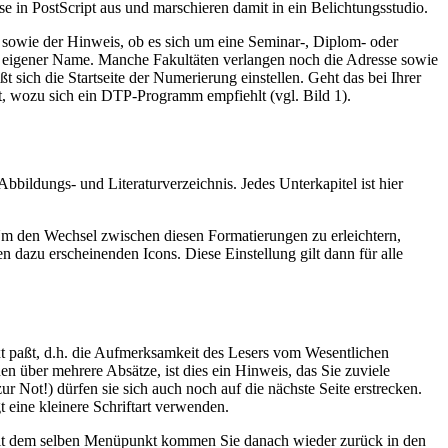
e in PostScript aus und marschieren damit in ein Belichtungsstudio.
it sowie der Hinweis, ob es sich um eine Seminar-, Diplom- oder
Ihr eigener Name. Manche Fakultäten verlangen noch die Adresse sowie
 sich die Startseite der Numerierung einstellen. Geht das bei Ihrer
nt, wozu sich ein DTP-Programm empfiehlt (vgl. Bild 1).
bbildungs- und Literaturverzeichnis. Jedes Unterkapitel ist hier
. Um den Wechsel zwischen diesen Formatierungen zu erleichtern,
 dazu erscheinenden Icons. Diese Einstellung gilt dann für alle
ext paßt, d.h. die Aufmerksamkeit des Lesers vom Wesentlichen
en über mehrere Absätze, ist dies ein Hinweis, das Sie zuviele
r Not!) dürfen sie sich auch noch auf die nächste Seite erstrecken.
 eine kleinere Schriftart verwenden.
 Mit dem selben Menüpunkt kommen Sie danach wieder zurück in den