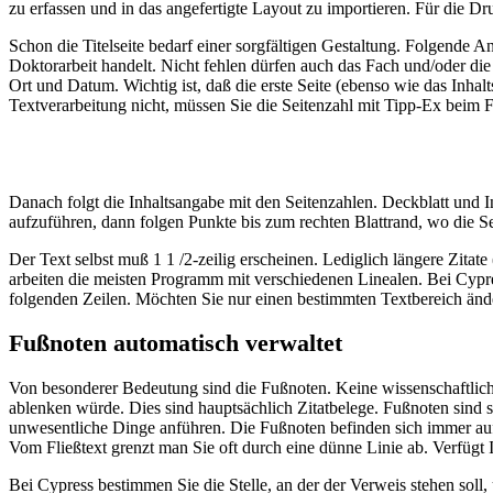
zu erfassen und in das angefertigte Layout zu importieren. Für die D
Schon die Titelseite bedarf einer sorgfältigen Gestaltung. Folgende A
Doktorarbeit handelt. Nicht fehlen dürfen auch das Fach und/oder di
Ort und Datum. Wichtig ist, daß die erste Seite (ebenso wie das Inhal
Textverarbeitung nicht, müssen Sie die Seitenzahl mit Tipp-Ex beim 
Danach folgt die Inhaltsangabe mit den Seitenzahlen. Deckblatt und In
aufzuführen, dann folgen Punkte bis zum rechten Blattrand, wo die Sei
Der Text selbst muß 1 1 /2-zeilig erscheinen. Lediglich längere Zita
arbeiten die meisten Programm mit verschiedenen Linealen. Bei Cypres
folgenden Zeilen. Möchten Sie nur einen bestimmten Textbereich ände
Fußnoten automatisch verwaltet
Von besonderer Bedeutung sind die Fußnoten. Keine wissenschaftliche
ablenken würde. Dies sind hauptsächlich Zitatbelege. Fußnoten sind s
unwesentliche Dinge anführen. Die Fußnoten befinden sich immer auf de
Vom Fließtext grenzt man Sie oft durch eine dünne Linie ab. Verfügt 
Bei Cypress bestimmen Sie die Stelle, an der der Verweis stehen s