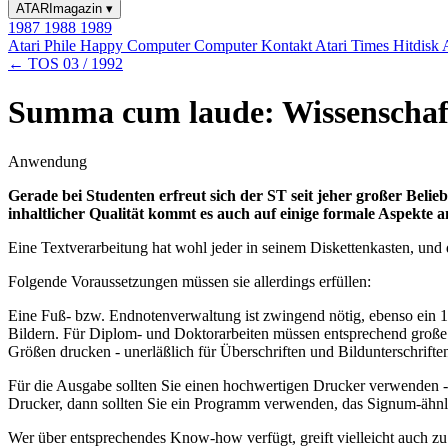
ATARImagazin
▾
1987
1988
1989
Atari Phile
Happy Computer
Computer Kontakt
Atari Times
Hitdisk
← TOS 03 / 1992
Summa cum laude: Wissenschaft
Anwendung
Gerade bei Studenten erfreut sich der ST seit jeher großer Bel
inhaltlicher Qualität kommt es auch auf einige formale Aspekte an
Eine Textverarbeitung hat wohl jeder in seinem Diskettenkasten, und 
Folgende Voraussetzungen müssen sie allerdings erfüllen:
Eine Fuß- bzw. Endnotenverwaltung ist zwingend nötig, ebenso ein 1 1
Bildern. Für Diplom- und Doktorarbeiten müssen entsprechend große Te
Größen drucken - unerläßlich für Überschriften und Bildunterschrifte
Für die Ausgabe sollten Sie einen hochwertigen Drucker verwenden -v
Drucker, dann sollten Sie ein Programm verwenden, das Signum-ähnli
Wer über entsprechendes Know-how verfügt, greift vielleicht auch 