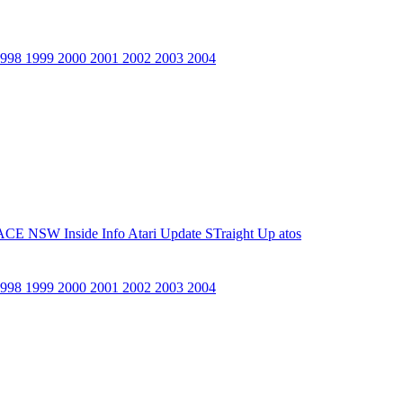
1998
1999
2000
2001
2002
2003
2004
ACE NSW Inside Info
Atari Update
STraight Up
atos
1998
1999
2000
2001
2002
2003
2004