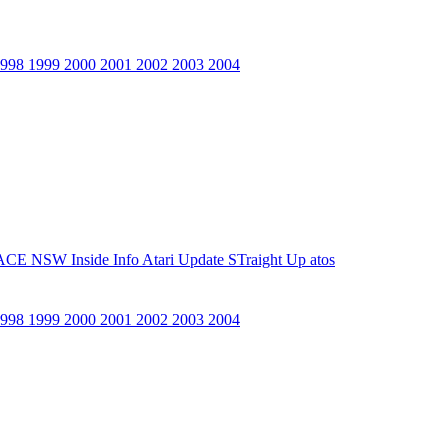
1998
1999
2000
2001
2002
2003
2004
ACE NSW Inside Info
Atari Update
STraight Up
atos
1998
1999
2000
2001
2002
2003
2004