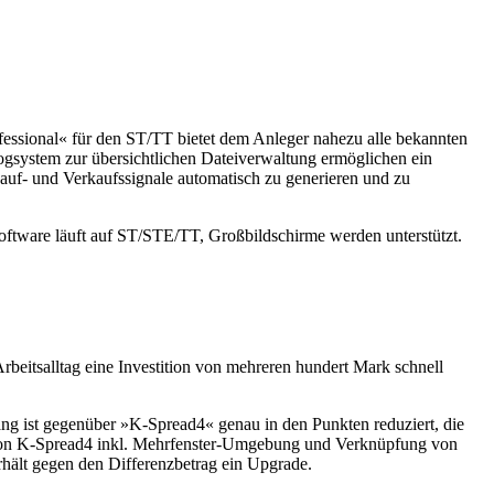
essional« für den ST/TT bietet dem Anleger nahezu alle bekannten
ogsystem zur übersichtlichen Dateiverwaltung ermöglichen ein
auf- und Verkaufssignale automatisch zu generieren und zu
software läuft auf ST/STE/TT, Großbildschirme werden unterstützt.
beitsalltag eine Investition von mehreren hundert Mark schnell
ang ist gegenüber »K-Spread4« genau in den Punkten reduziert, die
il von K-Spread4 inkl. Mehrfenster-Umgebung und Verknüpfung von
rhält gegen den Differenzbetrag ein Upgrade.