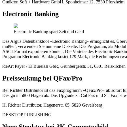
Omikron Soft + Hardware GmbH, Sponheimstr 12, 7530 Pforzheim
Electronic Banking
Electronic Banking spart Zeit und Geld
Das Argus Datenbanktool »Electronic Banking« ermöglicht es, Über
mußten, verwenden Sie nun eine Diskette. Das Programm, als Modul f
ASCI-Format exportieren können. Die Vorteile des Electronic Banking 
Programm Electronic Banking kostet 179 Mark, die Rechnungsverwal
ideArt Payer / El Bureiasi GbR, Grünbergerstr. 31, 6301 Reiskirchen
Preissenkung bei QFax/Pro
Bei Richter Distributor ist das Faxprogramm »QFax/Pro« ab sofort fü
Design in 5800 Hagen ab. Das Upgrade zu Cal Fax und ST Fax ist weit
H. Richter Distributor, Hagenerstr. 65, 5820 Gevelsberg,
DESKTOP PUBLISHING
Neue Struktur bei 3K-Computerbild