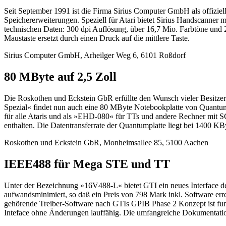
Seit September 1991 ist die Firma Sirius Computer GmbH als offiziell
Speichererweiterungen. Speziell für Atari bietet Sirius Handscanner
technischen Daten: 300 dpi Auflösung, über 16,7 Mio. Farbtöne und 256
Maustaste ersetzt durch einen Druck auf die mittlere Taste.
Sirius Computer GmbH, Arheilger Weg 6, 6101 Roßdorf
80 MByte auf 2,5 Zoll
Die Roskothen und Eckstein GbR erfüllte den Wunsch vieler Besitze
Spezial« findet nun auch eine 80 MByte Notebookplatte von Quantum
für alle Ataris und als »EHD-080« für TTs und andere Rechner mit S
enthalten. Die Datentransferrate der Quantumplatte liegt bei 1400 KBy
Roskothen und Eckstein GbR, Monheimsallee 85, 5100 Aachen
IEEE488 für Mega STE und TT
Unter der Bezeichnung »16V488-L« bietet GTI ein neues Interface 
aufwandsminimiert, so daß ein Preis von 798 Mark inkl. Software 
gehörende Treiber-Software nach GTIs GPIB Phase 2 Konzept ist f
Inteface ohne Änderungen lauffähig. Die umfangreiche Dokumentatio