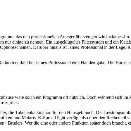
gramm, das den professionellen Anleger überzeugen wird. »James-Prof
 nur einige zu nennen. Ein ausgeklügeltes Filtersystem und ein Katal
ptionsscheinen. Darüber hinaus ist James-Professional in der Lage, K
Dadurch entfällt bei James-Professional eine Handeingabe. Die Börsen
uhause wäre solch ein Programm oft nützlich. Doch während sich im Ar
are zurück.
ght«, die Tabellenkalkulation für den Hausgebrauch. Der Leistungsumf
rgrafiken und Makros. K-Spread light verfügt also über den Rechente
en« Bruders. Wer die eine oder andere Funktion später doch braucht, e