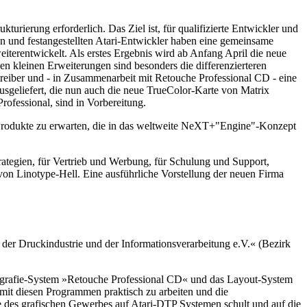
urierung erforderlich. Das Ziel ist, für qualifizierte Entwickler und
en und festangestellten Atari-Entwickler haben eine gemeinsame
iterentwickelt. Als erstes Ergebnis wird ab Anfang April die neue
en kleinen Erweiterungen sind besonders die differenzierteren
treiber und - in Zusammenarbeit mit Retouche Professional CD - eine
sgeliefert, die nun auch die neue TrueColor-Karte von Matrix
rofessional, sind in Vorbereitung.
n Produkte zu erwarten, die in das weltweite NeXT+"Engine"-Konzept
rategien, für Vertrieb und Werbung, für Schulung und Support,
on Linotype-Hell. Eine ausführliche Vorstellung der neuen Firma
der Druckindustrie und der Informationsverarbeitung e.V.« (Bezirk
ografie-System »Retouche Professional CD« und das Layout-System
mit diesen Programmen praktisch zu arbeiten und die
de des grafischen Gewerbes auf Atari-DTP Systemen schult und auf die