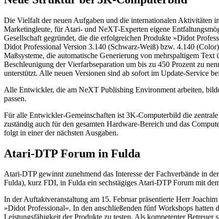
Die Vielfalt der neuen Aufgaben und die internationalen Aktivitäten i
Marketingleute, für Atari- und NeXT-Experten eigene Entfaltungsmögl
Gesellschaft gegründet, die die erfolgreichen Produkte »Didot Profe
Didot Professional Version 3.140 (Schwarz-Weiß) bzw. 4.140 (Color) a
Maßsysteme, die automatische Generierung von mehrspaltigem Text übe
Beschleunigung der Vierfarbseparation um bis zu 450 Prozent zu nen
unterstützt. Alle neuen Versionen sind ab sofort im Update-Service be
Alle Entwickler, die am NeXT Publishing Environment arbeiten, bilde
passen.
Für alle Entwickler-Gemeinschaften ist 3K-Computerbild die zentrale
zuständig auch für den gesamten Hardware-Bereich und das Computerb
folgt in einer der nächsten Ausgaben.
Atari-DTP Forum in Fulda
Atari-DTP gewinnt zunehmend das Interesse der Fachverbände in der D
Fulda), kurz FDI, in Fulda ein sechstägiges Atari-DTP Forum mit de
In der Auftaktveranstaltung am 15. Februar präsentierte Herr Joa
»Didot Professional«. In den anschließenden fünf Workshops hatten d
Leistungsfähigkeit der Produkte zu testen. Als kompetenter Betreuer