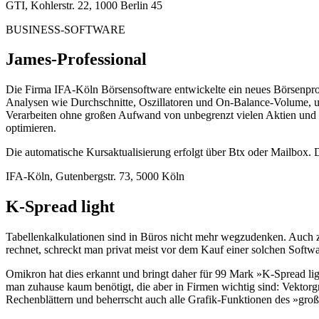
GTI, Kohlerstr. 22, 1000 Berlin 45
BUSINESS-SOFTWARE
James-Professional
Die Firma IFA-Köln Börsensoftware entwickelte ein neues Börsenpro
Analysen wie Durchschnitte, Oszillatoren und On-Balance-Volume, um
Verarbeiten ohne großen Aufwand von unbegrenzt vielen Aktien und O
optimieren.
Die automatische Kursaktualisierung erfolgt über Btx oder Mailbox. 
IFA-Köln, Gutenbergstr. 73, 5000 Köln
K-Spread light
Tabellenkalkulationen sind in Büros nicht mehr wegzudenken. Auch z
rechnet, schreckt man privat meist vor dem Kauf einer solchen Softw
Omikron hat dies erkannt und bringt daher für 99 Mark »K-Spread li
man zuhause kaum benötigt, die aber in Firmen wichtig sind: Vekto
Rechenblättern und beherrscht auch alle Grafik-Funktionen des »groß