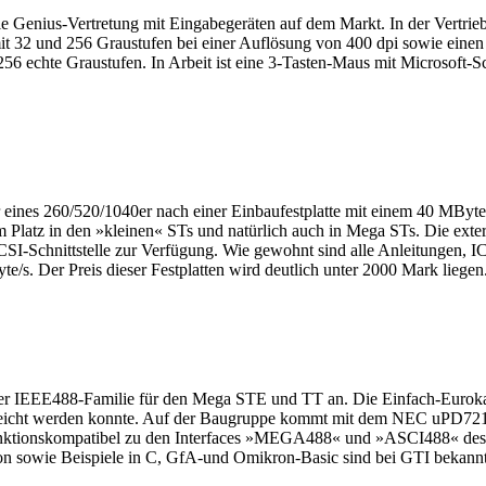
e Genius-Vertretung mit Eingabegeräten auf dem Markt. In der Vertriebsp
 mit 32 und 256 Graustufen bei einer Auflösung von 400 dpi sowie eine
 echte Graustufen. In Arbeit ist eine 3-Tasten-Maus mit Microsoft-Scha
r eines 260/520/1040er nach einer Einbaufestplatte mit einem 40 MBy
 Platz in den »kleinen« STs und natürlich auch in Mega STs. Die ext
CSI-Schnittstelle zur Verfügung. Wie gewohnt sind alle Anleitungen,
te/s. Der Preis dieser Festplatten wird deutlich unter 2000 Mark liegen
der IEEE488-Familie für den Mega STE und TT an. Die Einfach-Eurokar
erreicht werden konnte. Auf der Baugruppe kommt mit dem NEC uPD72
unktionskompatibel zu den Interfaces »MEGA488« und »ASCI488« des 
n sowie Beispiele in C, GfA-und Omikron-Basic sind bei GTI bekannte