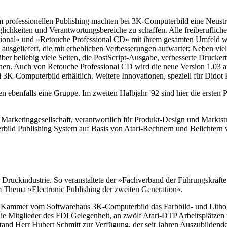
m professionellen Publishing machten bei 3K-Computerbild eine Neustrukt
ichkeiten und Verantwortungsbereiche zu schaffen. Alle freiberuflich
ssional« und »Retouche Professional CD« mit ihrem gesamten Umfeld we
usgeliefert, die mit erheblichen Verbesserungen aufwartet: Neben viel
r beliebig viele Seiten, die PostScript-Ausgabe, verbesserte Drucker
nen. Auch von Retouche Professional CD wird die neue Version 1.03 au
i 3K-Computerbild erhältlich. Weitere Innovationen, speziell für Didot P
n ebenfalls eine Gruppe. Im zweiten Halbjahr '92 sind hier die erste
 Marketinggesellschaft, verantwortlich für Produkt-Design und Marktst
ild Publishing System auf Basis von Atari-Rechnern und Belichtern v
ruckindustrie. So veranstaltete der »Fachverband der Führungskräfte 
m Thema »Electronic Publishing der zweiten Generation«.
chim Kammer vom Softwarehaus 3K-Computerbild das Farbbild- und Lith
ie Mitglieder des FDI Gelegenheit, an zwölf Atari-DTP Arbeitsplätzen 
 stand Herr Hubert Schmitt zur Verfügung, der seit Jahren Auszubilden