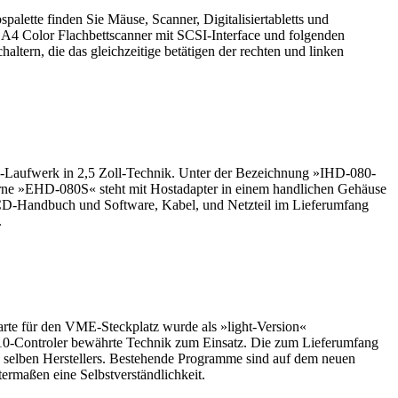
alette finden Sie Mäuse, Scanner, Digitalisiertabletts und
n A4 Color Flachbettscanner mit SCSI-Interface und folgenden
ltern, die das gleichzeitige betätigen der rechten und linken
te-Laufwerk in 2,5 Zoll-Technik. Unter der Bezeichnung »IHD-080-
erne »EHD-080S« steht mit Hostadapter in einem handlichen Gehäuse
 ICD-Handbuch und Software, Kabel, und Netzteil im Lieferumfang
.
te für den VME-Steckplatz wurde als »light-Version«
10-Controler bewährte Technik zum Einsatz. Die zum Lieferumfang
selben Herstellers. Bestehende Programme sind auf dem neuen
rmaßen eine Selbstverständlichkeit.