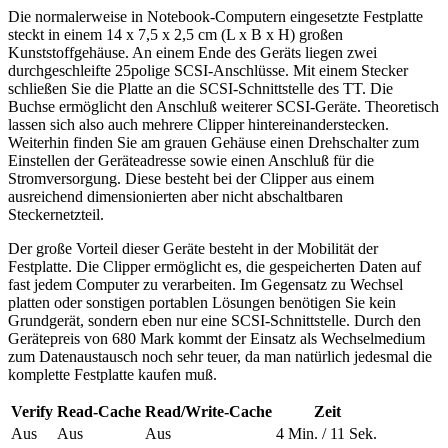
Die normalerweise in Notebook-Computern eingesetzte Festplatte
steckt in einem 14 x 7,5 x 2,5 cm (L x B x H) großen
Kunststoffgehäuse. An einem Ende des Geräts liegen zwei
durchgeschleifte 25polige SCSI-Anschlüsse. Mit einem Stecker
schließen Sie die Platte an die SCSI-Schnittstelle des TT. Die
Buchse ermöglicht den Anschluß weiterer SCSI-Geräte. Theoretisch
lassen sich also auch mehrere Clipper hintereinanderstecken.
Weiterhin finden Sie am grauen Gehäuse einen Drehschalter zum
Einstellen der Geräteadresse sowie einen Anschluß für die
Stromversorgung. Diese besteht bei der Clipper aus einem
ausreichend dimensionierten aber nicht abschaltbaren
Steckernetzteil.
Der große Vorteil dieser Geräte besteht in der Mobilität der
Festplatte. Die Clipper ermöglicht es, die gespeicherten Daten auf
fast jedem Computer zu verarbeiten. Im Gegensatz zu Wechsel
platten oder sonstigen portablen Lösungen benötigen Sie kein
Grundgerät, sondern eben nur eine SCSI-Schnittstelle. Durch den
Gerätepreis von 680 Mark kommt der Einsatz als Wechselmedium
zum Datenaustausch noch sehr teuer, da man natürlich jedesmal die
komplette Festplatte kaufen muß.
Verify
Read-Cache
Read/Write-Cache
Zeit
Aus
Aus
Aus
4 Min. / 11 Sek.