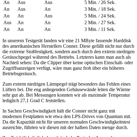
An
Aus
Aus
5 Min. / 26 Sek.
An
Aus
An
3 Min. / 18 Sek.
An
An
Aus
5 Min. / 24 Sek.
Aus
An
An
2 Min. / 27 Sek.
An
An
An
3 Min. / 11 Sek.
In unserem Testgerät fanden wir eine 21 MByte fassende Harddisk
des amerikanischen Herstellers Conner. Diese gefällt nicht nur durch
die extreme Stoßfestigkeit, sondern auch durch den extrem niedrigen
Geräuschpegel während des Betriebs. Letzteres kann man auch als
Nachteil sehen: Da die Clipper über keine optischen Einschalt- oder
Zugriffsanzeigen verfügt, wäre man ganz froh über ein höheres
Betriebsgeräusch.
Zum extrem niedrigen Lärmpegel trägt besonders das Fehlen eines
Lüfters bei. Die eng anliegenden Gehäusewände leiten die Wärme
sehr gut ab. Bei Messungen konnten wir als maximale Temperatur
lediglich 27,1 Grad C feststellen.
In Sachen Geschwindigkeit hält die Conner nicht ganz mit
modernen Festplatten wie etwa den LPS-Drives von Quantum mit.
Da die Kapazität nicht für unseren normalen Geschwindigkeitstest
ausreichte, führten wir diesen mit der halben Daten menge durch.