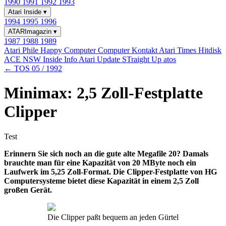
1990
1991
1992
1993
Atari Inside
▾
1994
1995
1996
ATARImagazin
▾
1987
1988
1989
Atari Phile
Happy Computer
Computer Kontakt
Atari Times
Hitdisk
ACE NSW Inside Info
Atari Update
STraight Up
atos
← TOS 05 / 1992
Minimax: 2,5 Zoll-Festplatte
Clipper
Test
Erinnern Sie sich noch an die gute alte Megafile 20? Damals
brauchte man für eine Kapazität von 20 MByte noch ein
Laufwerk im 5,25 Zoll-Format. Die Clipper-Festplatte von HG
Computersysteme bietet diese Kapazität in einem 2,5 Zoll
großen Gerät.
Die Clipper paßt bequem an jeden Gürtel