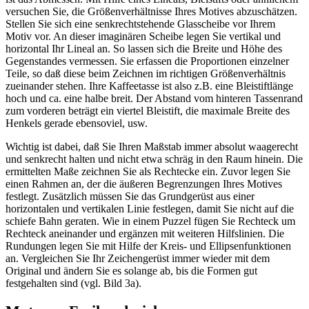
versuchen Sie, die Größenverhältnisse Ihres Motives abzuschätzen.
Stellen Sie sich eine senkrechtstehende Glasscheibe vor Ihrem
Motiv vor. An dieser imaginären Scheibe legen Sie vertikal und
horizontal Ihr Lineal an. So lassen sich die Breite und Höhe des
Gegenstandes vermessen. Sie erfassen die Proportionen einzelner
Teile, so daß diese beim Zeichnen im richtigen Größenverhältnis
zueinander stehen. Ihre Kaffeetasse ist also z.B. eine Bleistiftlänge
hoch und ca. eine halbe breit. Der Abstand vom hinteren Tassenrand
zum vorderen beträgt ein viertel Bleistift, die maximale Breite des
Henkels gerade ebensoviel, usw.
Wichtig ist dabei, daß Sie Ihren Maßstab immer absolut waagerecht
und senkrecht halten und nicht etwa schräg in den Raum hinein. Die
ermittelten Maße zeichnen Sie als Rechtecke ein. Zuvor legen Sie
einen Rahmen an, der die äußeren Begrenzungen Ihres Motives
festlegt. Zusätzlich müssen Sie das Grundgerüst aus einer
horizontalen und vertikalen Linie festlegen, damit Sie nicht auf die
schiefe Bahn geraten. Wie in einem Puzzel fügen Sie Rechteck um
Rechteck aneinander und ergänzen mit weiteren Hilfslinien. Die
Rundungen legen Sie mit Hilfe der Kreis- und Ellipsenfunktionen
an. Vergleichen Sie Ihr Zeichengerüst immer wieder mit dem
Original und ändern Sie es solange ab, bis die Formen gut
festgehalten sind (vgl. Bild 3a).