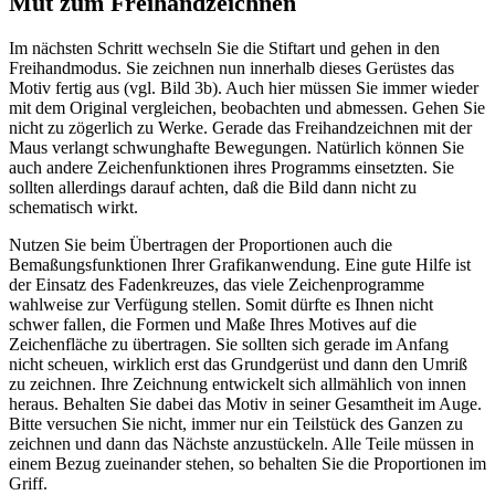
Mut zum Freihandzeichnen
Im nächsten Schritt wechseln Sie die Stiftart und gehen in den
Freihandmodus. Sie zeichnen nun innerhalb dieses Gerüstes das
Motiv fertig aus (vgl. Bild 3b). Auch hier müssen Sie immer wieder
mit dem Original vergleichen, beobachten und abmessen. Gehen Sie
nicht zu zögerlich zu Werke. Gerade das Freihandzeichnen mit der
Maus verlangt schwunghafte Bewegungen. Natürlich können Sie
auch andere Zeichenfunktionen ihres Programms einsetzten. Sie
sollten allerdings darauf achten, daß die Bild dann nicht zu
schematisch wirkt.
Nutzen Sie beim Übertragen der Proportionen auch die
Bemaßungsfunktionen Ihrer Grafikanwendung. Eine gute Hilfe ist
der Einsatz des Fadenkreuzes, das viele Zeichenprogramme
wahlweise zur Verfügung stellen. Somit dürfte es Ihnen nicht
schwer fallen, die Formen und Maße Ihres Motives auf die
Zeichenfläche zu übertragen. Sie sollten sich gerade im Anfang
nicht scheuen, wirklich erst das Grundgerüst und dann den Umriß
zu zeichnen. Ihre Zeichnung entwickelt sich allmählich von innen
heraus. Behalten Sie dabei das Motiv in seiner Gesamtheit im Auge.
Bitte versuchen Sie nicht, immer nur ein Teilstück des Ganzen zu
zeichnen und dann das Nächste anzustückeln. Alle Teile müssen in
einem Bezug zueinander stehen, so behalten Sie die Proportionen im
Griff.