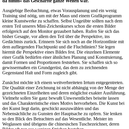
da nimm« das Geschärfte ganze Welten war.
Ausgiebige Beobachtung, etwas Vorausplanung und ein wenig
Training sind nötig, um mit der Maus und einem Grafikprogramm
kleine Kunstwerke zu schaffen. Selbst Ungeübte sollten nach dem
ersten Teil unseres Mini-Zeichenkurses schon die ersten Bilder
erfolgreich auf den Monitor gezaubert haben. Rufen Sie sich das
bisher Gesagte, vor allem den Teil über die Perspektive, ins
Gedächtnis zurück. Erinnern Sie sich noch an die Horizontlinie mit
dem aufliegenden Fluchtpunkt und die Fluchtlinien? Sie legen
hiermit die Perspektive eines Bildes fest. Die einzelnen Elemente
einer Grafik bedürfen einer ähnlichen Planung und Konstruierung,
damit Formen und Proportionen feststehen. Sie schaffen sich so
gewissermaßen ein Grundgerüst, das dem zu zeichnenden
Gegenstand Halt und Form zugleich gibt.
Zunächst möchte ich einem weitverbreiteten Irrtum entgegentreten.
Die Qualität einer Zeichnung ist nicht abhängig von der Menge der
gezeichneten Einzelheiten und deren möglichst exakter Ausführung.
Vielmehr sollen Sie ganz bewußt Unwesentliches beiseite lassen
und das Charakteristische eines Motivs hervorheben. Die Kunst bei
der Kunst liegt darin, geschickt auszuwählen und das
Nebensächliche zu Gunsten der Hauptsache zu opfern. Sie lenken
so den Blick des Betrachters auf das Wesentliche. Meister im
Weglassen sind übrigens die chinesischen Tuschezeichner, deren