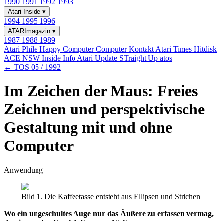
1990
1991
1992
1993
Atari Inside
▾
1994
1995
1996
ATARImagazin
▾
1987
1988
1989
Atari Phile
Happy Computer
Computer Kontakt
Atari Times
Hitdisk
ACE NSW Inside Info
Atari Update
STraight Up
atos
← TOS 05 / 1992
Im Zeichen der Maus: Freies
Zeichnen und perspektivische
Gestaltung mit und ohne
Computer
Anwendung
Bild 1. Die Kaffeetasse entsteht aus Ellipsen und Strichen
Wo ein ungeschultes Auge nur das Äußere zu erfassen vermag,