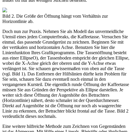
Bilder oft nur aus wenigen Strichen bestehen.
Bild 2. Die Größe der Öffnung hängt vom Verhältnis zur
Horizontlinie ab.
Doch nun zur Praxis. Nehmen Sie als Modell das unvermeidliche
Utensil eines jeden Computerfreaks, die Kaffeetasse. Versuchen Sie
einmal, das passende Grundgerüst zu zeichnen. Beginnen Sie mit
der vertikalen und horizontalen Achse. Benutzen Sie hier die
Linienfunktion Ihres Grafikprogramms. Die Tassenöffnung besteht
aus einer EllipseO), der Tassenboden entspricht der gleichen Ellipse,
wobei die X-Achse gleich der oberen und die Y-Achse etwas
verlängert ist. Sie schauen gewissermaßen von oben auf die Tasse
(vgl. Bild 1). Das Entfernen der Hilfslinien dürfte kein Problem für
Sie sein, schauen Sie dazu eventuell noch einmal in den
vergangenen Kursteil. Die eigentlich runde Öffnung der Kaffeetasse
müssen Sie aus Gründen der Perspektive als Ellipse darstellen. Je
weiter sich diese Öffnung der Augenhöhe des Betrachters
(Horizontlinie) nähert, desto schmaler ist der Querdurchmesser.
Direkt auf Augenhöhe ist die Öffnung nur noch als waagerechte
Linie zu erkennen, der Betrachter blickt frontal auf die Tasse. Bild 2
verdeutlicht dieses nochmals.
Eine weitere hilfreiche Methode zum Zeichnen von Gegenständen
ist das Abmessen. Mit Hilfe eines Lineals, Bleistifts oder ähnlichem