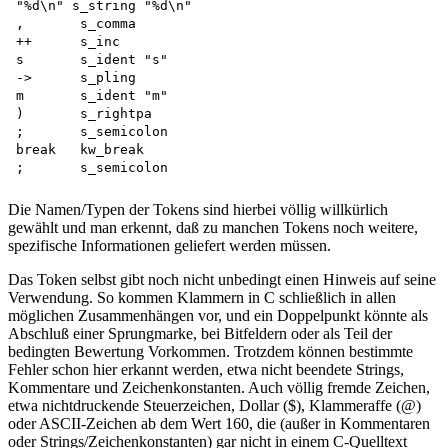
"%d\n" s_string "%d\n"

,	s_comma

++	s_inc

s	s_ident	"s"

->	s_pling

m	s_ident	"m"

)	s_rightpa

;	s_semicolon

break	kw_break

Die Namen/Typen der Tokens sind hierbei völlig willkürlich
gewählt und man erkennt, daß zu manchen Tokens noch weitere,
spezifische Informationen geliefert werden müssen.
Das Token selbst gibt noch nicht unbedingt einen Hinweis auf seine
Verwendung. So kommen Klammern in C schließlich in allen
möglichen Zusammenhängen vor, und ein Doppelpunkt könnte als
Abschluß einer Sprungmarke, bei Bitfeldern oder als Teil der
bedingten Bewertung Vorkommen. Trotzdem können bestimmte
Fehler schon hier erkannt werden, etwa nicht beendete Strings,
Kommentare und Zeichenkonstanten. Auch völlig fremde Zeichen,
etwa nichtdruckende Steuerzeichen, Dollar ($), Klammeraffe (@)
oder ASCII-Zeichen ab dem Wert 160, die (außer in Kommentaren
oder Strings/Zeichenkonstanten) gar nicht in einem C-Quelltext