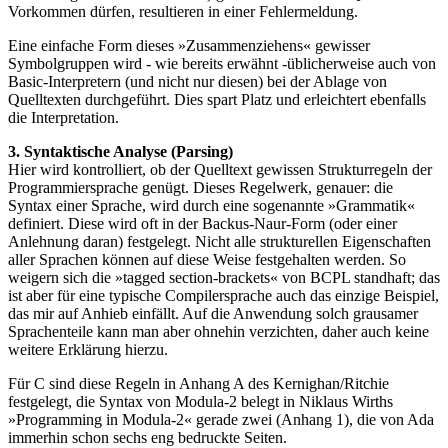
Vorkommen dürfen, resultieren in einer Fehlermeldung.
Eine einfache Form dieses »Zusammenziehens« gewisser
Symbolgruppen wird - wie bereits erwähnt -üblicherweise auch von
Basic-Interpretern (und nicht nur diesen) bei der Ablage von
Quelltexten durchgeführt. Dies spart Platz und erleichtert ebenfalls
die Interpretation.
3. Syntaktische Analyse (Parsing)
Hier wird kontrolliert, ob der Quelltext gewissen Strukturregeln der
Programmiersprache genügt. Dieses Regelwerk, genauer: die
Syntax einer Sprache, wird durch eine sogenannte »Grammatik«
definiert. Diese wird oft in der Backus-Naur-Form (oder einer
Anlehnung daran) festgelegt. Nicht alle strukturellen Eigenschaften
aller Sprachen können auf diese Weise festgehalten werden. So
weigern sich die »tagged section-brackets« von BCPL standhaft; das
ist aber für eine typische Compilersprache auch das einzige Beispiel,
das mir auf Anhieb einfällt. Auf die Anwendung solch grausamer
Sprachenteile kann man aber ohnehin verzichten, daher auch keine
weitere Erklärung hierzu.
Für C sind diese Regeln in Anhang A des Kernighan/Ritchie
festgelegt, die Syntax von Modula-2 belegt in Niklaus Wirths
»Programming in Modula-2« gerade zwei (Anhang 1), die von Ada
immerhin schon sechs eng bedruckte Seiten.