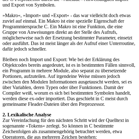
und Export von Symbolen.
»Makro«, »Import« und »Export« - das war vielleicht doch etwas
zuviel auf einmal. Ein Makro ist eine spezielle Eigenschaft der
Programmiersprache C. Ein Makro ist eine Funktion, die eine
Gruppe von Anweisungen direkt an der Stelle des Aufrufs,
möglicherweise nach der Ersetzung bestimmter Parameter, einsetzt
oder ausführt. Das ist meist länger als der Aufruf einer Unterroutine,
dafür jedoch schneller.
Bleiben noch Import und Export: Wie bei der Erklärung des
Objektcodes bereits angedeutet, ist es in bestimmten Fällen sinnvoll,
ein Programm in mehrere Module, also separat zu übersetzende
Portionen, aufzuteilen. Auf irgendeine Weise müssen jedoch
zwischen den Modulen Informationen ausgetauscht werden, sei es
über Variablen, deren Typen oder über Funktionen. Damit der
Compiler weiß, worum es sich bei bestimmten Symbolen handelt,
werden diese ex-oder importiert. Das geschieht in C meist durch
gemeinsame Fleader-Dateien über den Preprozessor.
2. Lexikalische Analyse
Zur Vereinfachung für den nächsten Schritt wird der Quelltext in
sogenannte »Tokens« zerlegt. So können in C bestimmte
Zeichenfolgen als zusammengehörig betrachtet werden, etwa
Operatoren, die aus mehreren Zeichen bestehen: