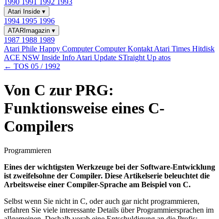
1990
1991
1992
1993
Atari Inside
▾
1994
1995
1996
ATARImagazin
▾
1987
1988
1989
Atari Phile
Happy Computer
Computer Kontakt
Atari Times
Hitdisk
ACE NSW Inside Info
Atari Update
STraight Up
atos
← TOS 05 / 1992
Von C zur PRG:
Funktionsweise eines C-
Compilers
Programmieren
Eines der wichtigsten Werkzeuge bei der Software-Entwicklung
ist zweifelsohne der Compiler. Diese Artikelserie beleuchtet die
Arbeitsweise einer Compiler-Sprache am Beispiel von C.
Selbst wenn Sie nicht in C, oder auch gar nicht programmieren,
erfahren Sie viele interessante Details über Programmiersprachen im
allgemeinen. Deshalb vorab eine Entschuldigung an die Profis: