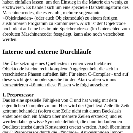
haben einfallen lassen, um den Einstieg in die Materie ein wenig zu
erschweren. Es handelt sich um eine spezielle Darstellungsform des
Maschinencodes, die es erlaubt, mehrere sogenannte
»Objektdateien« (oder auch Objektmodule) zu einem fertigen,
ausführbaren Programm zu kombinieren. Auch ist der Objektcode
noch nicht auf eine bestimmte Speicheradresse (im Unterschied zum
absoluten Maschinencode) festgelegt, kann also noch verschoben
werden.
Interne und externe Durchläufe
Die Übersetzung eines Quelltextes in einen verschiebbaren
Objektcode ist eine recht komplexe Angelegenheit, die sich in
verschiedene Phasen aufteilen läßt. Für einen C-Compiler - und auf
diese wichtige Compilersprache für den Atari wollen wir uns
konzentrieren -könnten diese Phasen wie folgt aussehen:
1. Preprozessor
Das ist eine spezielle Fähigkeit von C und hat wenig mit dem
eigentlichen Compiler zu tun. Hier wird der Quelltext Zeile für Zeile
getrennt behandelt (sofern eine Zeile nicht mit einem Backslash
endet oder sich ein Makro über mehrere Zeilen erstreckt) und es
werden dabei gewisse Symbole definiert, die dann im laufenden
Quelltext (meist durch Konstanten) ersetzt werden. Auch übernimmt
der C-Preprozessor durch die »#include«-Anweisungden Import