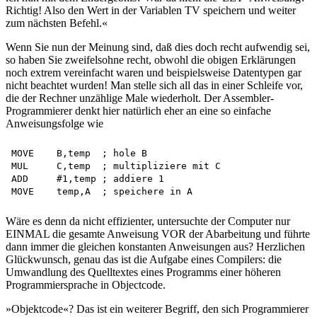
Richtig! Also den Wert in der Variablen TV speichern und weiter
zum nächsten Befehl.«
Wenn Sie nun der Meinung sind, daß dies doch recht aufwendig sei,
so haben Sie zweifelsohne recht, obwohl die obigen Erklärungen
noch extrem vereinfacht waren und beispielsweise Datentypen gar
nicht beachtet wurden! Man stelle sich all das in einer Schleife vor,
die der Rechner unzählige Male wiederholt. Der Assembler-
Programmierer denkt hier natürlich eher an eine so einfache
Anweisungsfolge wie
MOVE	B,temp	; hole B

MUL	C,temp	; multipliziere mit C

ADD	#1,temp	; addiere 1

Wäre es denn da nicht effizienter, untersuchte der Computer nur
EINMAL die gesamte Anweisung VOR der Abarbeitung und führte
dann immer die gleichen konstanten Anweisungen aus? Herzlichen
Glückwunsch, genau das ist die Aufgabe eines Compilers: die
Umwandlung des Quelltextes eines Programms einer höheren
Programmiersprache in Objectcode.
»Objektcode«? Das ist ein weiterer Begriff, den sich Programmierer