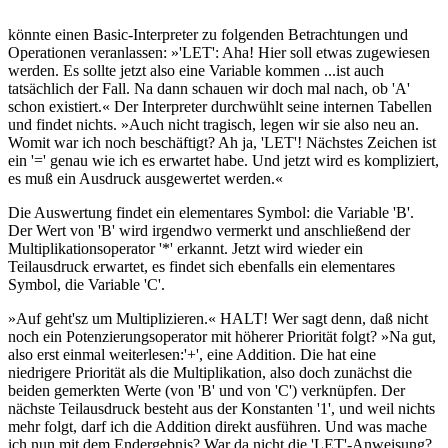
könnte einen Basic-Interpreter zu folgenden Betrachtungen und
Operationen veranlassen: »'LET': Aha! Hier soll etwas zugewiesen
werden. Es sollte jetzt also eine Variable kommen ...ist auch
tatsächlich der Fall. Na dann schauen wir doch mal nach, ob 'A'
schon existiert.« Der Interpreter durchwühlt seine internen Tabellen
und findet nichts. »Auch nicht tragisch, legen wir sie also neu an.
Womit war ich noch beschäftigt? Ah ja, 'LET'! Nächstes Zeichen ist
ein '=' genau wie ich es erwartet habe. Und jetzt wird es kompliziert,
es muß ein Ausdruck ausgewertet werden.«
Die Auswertung findet ein elementares Symbol: die Variable 'B'.
Der Wert von 'B' wird irgendwo vermerkt und anschließend der
Multiplikationsoperator '*' erkannt. Jetzt wird wieder ein
Teilausdruck erwartet, es findet sich ebenfalls ein elementares
Symbol, die Variable 'C'.
»Auf geht'sz um Multiplizieren.« HALT! Wer sagt denn, daß nicht
noch ein Potenzierungsoperator mit höherer Priorität folgt? »Na gut,
also erst einmal weiterlesen:'+', eine Addition. Die hat eine
niedrigere Priorität als die Multiplikation, also doch zunächst die
beiden gemerkten Werte (von 'B' und von 'C') verknüpfen. Der
nächste Teilausdruck besteht aus der Konstanten '1', und weil nichts
mehr folgt, darf ich die Addition direkt ausführen. Und was mache
ich nun mit dem Endergebnis? War da nicht die 'LET'-Anweisung?