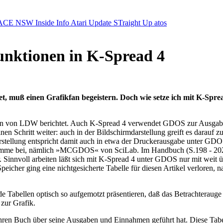
ACE NSW Inside Info
Atari Update
STraight Up
atos
funktionen in K-Spread 4
muß einen Grafikfan begeistern. Doch wie setze ich mit K-Sprea
ben von LDW berichtet. Auch K-Spread 4 verwendet GDOS zur Ausgabe d
Schritt weiter: auch in der Bildschirmdarstellung greift es darauf zur
rstellung entspricht damit auch in etwa der Druckerausgabe unter GDOS
gramme bei, nämlich »MCGDOS« von SciLab. Im Handbuch (S.198 - 202
 Sinnvoll arbeiten läßt sich mit K-Spread 4 unter GDOS nur mit weit 
peicher ging eine nichtgesicherte Tabelle für diesen Artikel verlore
Tabellen optisch so aufgemotzt präsentieren, daß das Betrachterauge 
 zur Grafik.
 Jahren Buch über seine Ausgaben und Einnahmen geführt hat. Diese Tabe