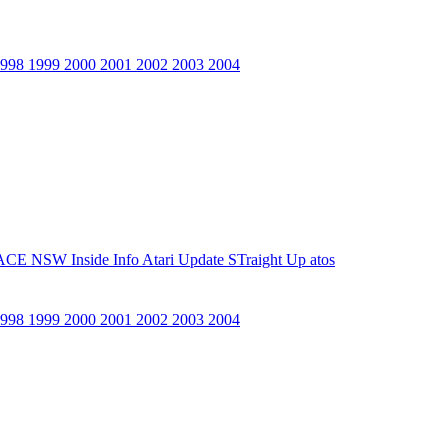
1998
1999
2000
2001
2002
2003
2004
ACE NSW Inside Info
Atari Update
STraight Up
atos
1998
1999
2000
2001
2002
2003
2004