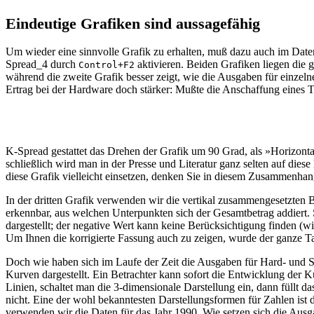
Eindeutige Grafiken sind aussagefähig
Um wieder eine sinnvolle Grafik zu erhalten, muß dazu auch im Datenb
Spread_4 durch
aktivieren. Beiden Grafiken liegen die 
Control+F2
während die zweite Grafik besser zeigt, wie die Ausgaben für einze
Ertrag bei der Hardware doch stärker: Mußte die Anschaffung eines 
K-Spread gestattet das Drehen der Grafik um 90 Grad, als »Horizontal
schließlich wird man in der Presse und Literatur ganz selten auf die
diese Grafik vielleicht einsetzen, denken Sie in diesem Zusammenha
In der dritten Grafik verwenden wir die vertikal zusammengesetzten Ba
erkennbar, aus welchen Unterpunkten sich der Gesamtbetrag addiert.
dargestellt; der negative Wert kann keine Berücksichtigung finden (
Um Ihnen die korrigierte Fassung auch zu zeigen, wurde der ganze Ta
Doch wie haben sich im Laufe der Zeit die Ausgaben für Hard- und S
Kurven dargestellt. Ein Betrachter kann sofort die Entwicklung der 
Linien, schaltet man die 3-dimensionale Darstellung ein, dann füllt
nicht. Eine der wohl bekanntesten Darstellungsformen für Zahlen ist
verwenden wir die Daten für das Jahr 1990. Wie setzen sich die Au