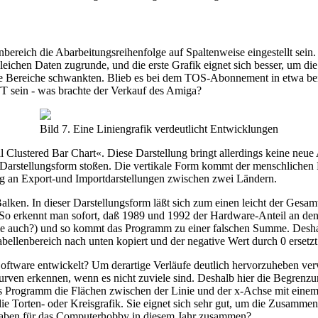
ereich die Abarbeitungsreihenfolge auf Spaltenweise eingestellt sein. 
gleichen Daten zugrunde, und die erste Grafik eignet sich besser, um 
lne Bereiche schwankten. Blieb es bei dem TOS-Abonnement in etwa bei
TT sein - was brachte der Verkauf des Amiga?
Bild 7. Eine Liniengrafik verdeutlicht Entwicklungen
 Clustered Bar Chart«. Diese Darstellung bringt allerdings keine neue
se Darstellungsform stoßen. Die vertikale Form kommt der menschlichen
ng an Export-und Importdarstellungen zwischen zwei Ländern.
lken. In dieser Darstellungsform läßt sich zum einen leicht der Gesamt
 So erkennt man sofort, daß 1989 und 1992 der Hardware-Anteil an de
wie auch?) und so kommt das Programm zu einer falschen Summe. Deshal
bellenbereich nach unten kopiert und der negative Wert durch 0 ersetz
oftware entwickelt? Um derartige Verläufe deutlich hervorzuheben verw
Kurven erkennen, wenn es nicht zuviele sind. Deshalb hier die Begrenzu
 das Programm die Flächen zwischen der Linie und der x-Achse mit eine
 die Torten- oder Kreisgrafik. Sie eignet sich sehr gut, um die Zusamm
sgaben für das Computerhobby in diesem Jahr zusammen?