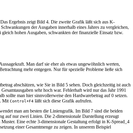
Das Ergebnis zeigt Bild 4. Die zweite Grafik läßt sich aus K-
die Schwankungen der Ausgaben innerhalb eines Jahres zu vergleichen,
 gleich hohen Ausgaben, schwankten der finanzielle Einsatz bzw.
 Aussagekraft. Man darf sie eher als etwas ungewöhnlich werten,
 Betrachtung mehr entgegen. Nur für spezielle Probleme ließe sich
betrag abschätzen, wie Sie in Bild 5 sehen. Doch gleichzeitig ist auch
n Gesamtausgaben sehr hoch war. Fehlerhaft wird nur das Jahr 1991
b sollte man hier sinnvollerweise den Hardwarebetrag auf 0 setzen.
t. Mit
läßt sich diese Grafik aufrufen.
Control+F4
endet man am besten die Liniengrafik. Im Bild 7 sind die beiden
ng auf nur zwei Linien. Die 2-dimensionale Darstellung erzeugt
m Muster. Eine echte 3-dimensionale Gestaltung erfolgt in K-Spread_4
ensetzung einer Gesamtmenge zu zeigen. In unserem Beispiel