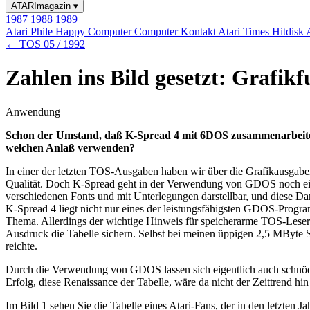
ATARImagazin
▾
1987
1988
1989
Atari Phile
Happy Computer
Computer Kontakt
Atari Times
Hitdisk
← TOS 05 / 1992
Zahlen ins Bild gesetzt: Grafik
Anwendung
Schon der Umstand, daß K-Spread 4 mit 6DOS zusammenarbeitet, 
welchen Anlaß verwenden?
In einer der letzten TOS-Ausgaben haben wir über die Grafikausga
Qualität. Doch K-Spread geht in der Verwendung von GDOS noch einen 
verschiedenen Fonts und mit Unterlegungen darstellbar, und diese Da
K-Spread 4 liegt nicht nur eines der leistungsfähigsten GDOS-Pro
Thema. Allerdings der wichtige Hinweis für speicherarme TOS-Leser.
Ausdruck die Tabelle sichern. Selbst bei meinen üppigen 2,5 MByte S
reichte.
Durch die Verwendung von GDOS lassen sich eigentlich auch schnöde 
Erfolg, diese Renaissance der Tabelle, wäre da nicht der Zeittrend hin
Im Bild 1 sehen Sie die Tabelle eines Atari-Fans, der in den letzten