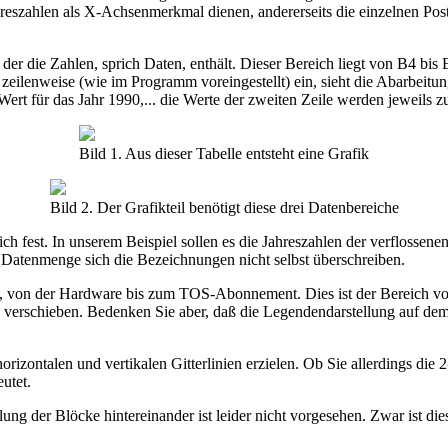
reszahlen als X-Achsenmerkmal dienen, andererseits die einzelnen Pos
der die Zahlen, sprich Daten, enthält. Dieser Bereich liegt von B4 bi
 zeilenweise (wie im Programm voreingestellt) ein, sieht die Abarbeitun
 Wert für das Jahr 1990,... die Werte der zweiten Zeile werden jeweils 
Bild 1. Aus dieser Tabelle entsteht eine Grafik
Bild 2. Der Grafikteil benötigt diese drei Datenbereiche
h fest. In unserem Beispiel sollen es die Jahreszahlen der verflossene
n Datenmenge sich die Bezeichnungen nicht selbst überschreiben.
, von der Hardware bis zum TOS-Abonnement. Dies ist der Bereich vo
s verschieben. Bedenken Sie aber, daß die Legendendarstellung auf dem
horizontalen und vertikalen Gitterlinien erzielen. Ob Sie allerdings di
utet.
ung der Blöcke hintereinander ist leider nicht vorgesehen. Zwar ist die