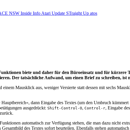
ACE NSW Inside Info
Atari Update
STraight Up
atos
nktionen biete und daher für den Büroeinsatz und für kürzere Tex
ieren. Der tatsächliche Aufwand, um einen Brief zu schreiben, ist 
einem Mausklick aus, weniger Versierte statt dessen mit sechs Mausk
 Hauptbereich«, dann Eingabe des Textes (um den Umbruch kümmert si
betätigungen ausgedrückt:
,
, Eingabe de
Shift-Control-O
Control-r
zurück.
Funktionen automatisch zur Verfügung stehen, die man dazu nicht extr
 Gesamtbild des Textes sofort beurteilen. Ebenfalls stehen automatisc