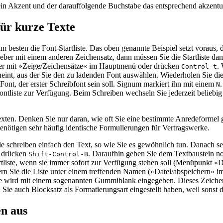
ein Akzent und der darauffolgende Buchstabe das entsprechend akzentu
für kurze Texte
m besten die Font-Startliste. Das oben genannte Beispiel setzt voraus
ieber mit einem anderen Zeichensatz, dann müssen Sie die Startliste da
nster mit »Zeige/Zeichensätze« im Hauptmenü oder drücken
.
Control-t
nt, aus der Sie den zu ladenden Font auswählen. Wiederholen Sie die
Font, der erster Schreibfont sein soll. Signum markiert ihn mit einem
.
N
ontliste zur Verfügung. Beim Schreiben wechseln Sie jederzeit beliebi
xten. Denken Sie nur daran, wie oft Sie eine bestimmte Anredeformel
benötigen sehr häufig identische Formulierungen für Vertragswerke.
e schreiben einfach den Text, so wie Sie es gewöhnlich tun. Danach sel
r drücken
. Daraufhin geben Sie dem Textbaustein no
Shift-Control-B
liste, wenn sie immer sofort zur Verfügung stehen soll (Menüpunkt »Dat
ern Sie die Liste unter einem treffenden Namen (»Datei/abspeichern« im
e wird mit einem sogenannten Gummiblank eingegeben. Dieses Zeichen de
Sie auch Blocksatz als Formatierungsart eingestellt haben, weil sonst d
en aus