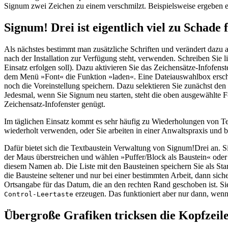
Signum zwei Zeichen zu einem verschmilzt. Beispielsweise ergeben 
Signum! Drei ist eigentlich viel zu Schade 
Als nächstes bestimmt man zusätzliche Schriften und verändert dazu a
nach der Installation zur Verfügung steht, verwenden. Schreiben Sie l
Einsatz erfolgen soll). Dazu aktivieren Sie das Zeichensätze-Infofe
dem Menü »Font« die Funktion »laden«. Eine Dateiauswahlbox erschei
noch die Voreinstellung speichern. Dazu selektieren Sie zunächst den 
Jedesmal, wenn Sie Signum neu starten, steht die oben ausgewählte F
Zeichensatz-Infofenster genügt.
Im täglichen Einsatz kommt es sehr häufig zu Wiederholungen von Te
wiederholt verwenden, oder Sie arbeiten in einer Anwaltspraxis und 
Dafür bietet sich die Textbaustein Verwaltung von Signum!Drei an. Si
der Maus überstreichen und wählen »Puffer/Block als Baustein« ode
diesem Namen ab. Die Liste mit den Bausteinen speichern Sie als Start
die Bausteine seltener und nur bei einer bestimmten Arbeit, dann sich
Ortsangabe für das Datum, die an den rechten Rand geschoben ist. Si
erzeugen. Das funktioniert aber nur dann, wenn 
Control-Leertaste
Übergroße Grafiken tricksen die Kopfzeil