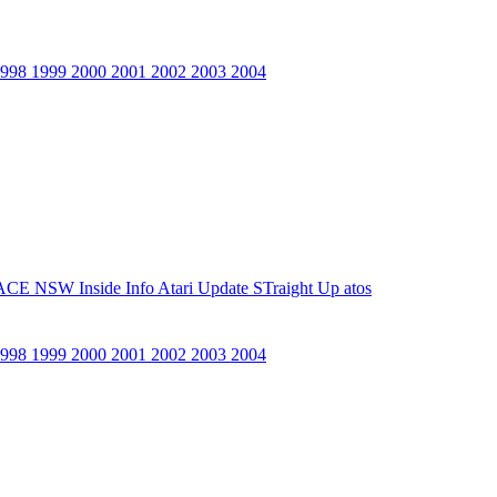
1998
1999
2000
2001
2002
2003
2004
ACE NSW Inside Info
Atari Update
STraight Up
atos
1998
1999
2000
2001
2002
2003
2004