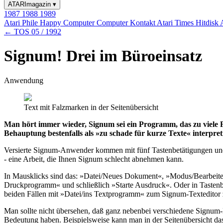
ATARImagazin
▾
1987
1988
1989
Atari Phile
Happy Computer
Computer Kontakt
Atari Times
Hitdisk
← TOS 05 / 1992
Signum! Drei im Büroeinsatz
Anwendung
Text mit Falzmarken in der Seitenübersicht
Man hört immer wieder, Signum sei ein Programm, das zu viele Fu
Behauptung bestenfalls als »zu schade für kurze Texte« interpret
Versierte Signum-Anwender kommen mit fünf Tastenbetätigungen und 
- eine Arbeit, die Ihnen Signum schlecht abnehmen kann.
In Mausklicks sind das: »Datei/Neues Dokument«, »Modus/Bearbeite
Druckprogramm« und schließlich »Starte Ausdruck«. Oder in Tasten
beiden Fällen mit »Datei/ins Textprogramm« zum Signum-Texteditor 
Man sollte nicht übersehen, daß ganz nebenbei verschiedene Signum-
Bedeutung haben. Beispielsweise kann man in der Seitenübersicht das