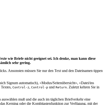
te wie Briefe nicht geeignet sei. Ich denke, man kann diese
nämlich sehr gering.
licks. Ansonsten müssen Sie nur den Text und den Dateinamen tippen
ch Signum automatisch), »Modus/Seitenübersicht«, »Datei/ins
s Textes,
,
und
. Zuletzt kehren Sie in
Control-z
Control-p
Return
a auswählen muß und die auch im täglichen Briefverkehr eine
h das Kerning oder die Kombitastenfunktion zur Verfügung, mit der