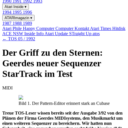
1990
1991
1992
1993
Atari Inside
▾
1994
1995
1996
ATARImagazin
▾
1987
1988
1989
Atari Phile
Happy Computer
Computer Kontakt
Atari Times
Hitdisk
ACE NSW Inside Info
Atari Update
STraight Up
atos
← TOS 05 / 1992
Der Griff zu den Sternen:
Geerdes neuer Sequenzer
StarTrack im Test
MIDI
Bild 1. Der Pattern-Editor erinnert stark an Cubase
Treue TOS-Leser wissen bereits seit der Ausgabe 3/92 von den
Plänen der Firma Geerdes MIDIsystems, den Musikmarkt um
einen weiteren Sequenzer zu bereichern. Wir hatten nun