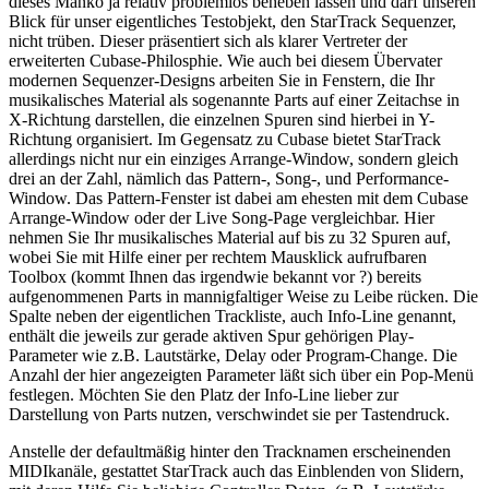
dieses Manko ja relativ problemlos beheben lassen und darf unseren
Blick für unser eigentliches Testobjekt, den StarTrack Sequenzer,
nicht trüben. Dieser präsentiert sich als klarer Vertreter der
erweiterten Cubase-Philosphie. Wie auch bei diesem Übervater
modernen Sequenzer-Designs arbeiten Sie in Fenstern, die Ihr
musikalisches Material als sogenannte Parts auf einer Zeitachse in
X-Richtung darstellen, die einzelnen Spuren sind hierbei in Y-
Richtung organisiert. Im Gegensatz zu Cubase bietet StarTrack
allerdings nicht nur ein einziges Arrange-Window, sondern gleich
drei an der Zahl, nämlich das Pattern-, Song-, und Performance-
Window. Das Pattern-Fenster ist dabei am ehesten mit dem Cubase
Arrange-Window oder der Live Song-Page vergleichbar. Hier
nehmen Sie Ihr musikalisches Material auf bis zu 32 Spuren auf,
wobei Sie mit Hilfe einer per rechtem Mausklick aufrufbaren
Toolbox (kommt Ihnen das irgendwie bekannt vor ?) bereits
aufgenommenen Parts in mannigfaltiger Weise zu Leibe rücken. Die
Spalte neben der eigentlichen Trackliste, auch Info-Line genannt,
enthält die jeweils zur gerade aktiven Spur gehörigen Play-
Parameter wie z.B. Lautstärke, Delay oder Program-Change. Die
Anzahl der hier angezeigten Parameter läßt sich über ein Pop-Menü
festlegen. Möchten Sie den Platz der Info-Line lieber zur
Darstellung von Parts nutzen, verschwindet sie per Tastendruck.
Anstelle der defaultmäßig hinter den Tracknamen erscheinenden
MIDIkanäle, gestattet StarTrack auch das Einblenden von Slidern,