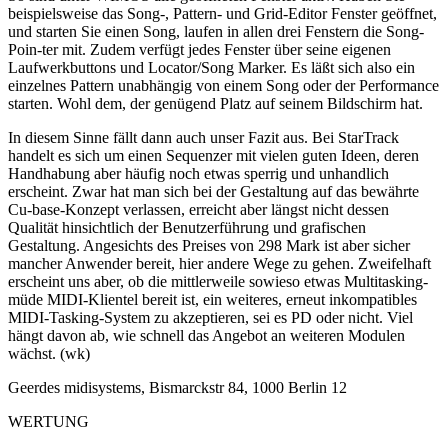
beispielsweise das Song-, Pattern- und Grid-Editor Fenster geöffnet,
und starten Sie einen Song, laufen in allen drei Fenstern die Song-
Poin-ter mit. Zudem verfügt jedes Fenster über seine eigenen
Laufwerkbuttons und Locator/Song Marker. Es läßt sich also ein
einzelnes Pattern unabhängig von einem Song oder der Performance
starten. Wohl dem, der genügend Platz auf seinem Bildschirm hat.
In diesem Sinne fällt dann auch unser Fazit aus. Bei StarTrack
handelt es sich um einen Sequenzer mit vielen guten Ideen, deren
Handhabung aber häufig noch etwas sperrig und unhandlich
erscheint. Zwar hat man sich bei der Gestaltung auf das bewährte
Cu-base-Konzept verlassen, erreicht aber längst nicht dessen
Qualität hinsichtlich der Benutzerführung und grafischen
Gestaltung. Angesichts des Preises von 298 Mark ist aber sicher
mancher Anwender bereit, hier andere Wege zu gehen. Zweifelhaft
erscheint uns aber, ob die mittlerweile sowieso etwas Multitasking-
müde MIDI-Klientel bereit ist, ein weiteres, erneut inkompatibles
MIDI-Tasking-System zu akzeptieren, sei es PD oder nicht. Viel
hängt davon ab, wie schnell das Angebot an weiteren Modulen
wächst. (wk)
Geerdes midisystems, Bismarckstr 84, 1000 Berlin 12
WERTUNG