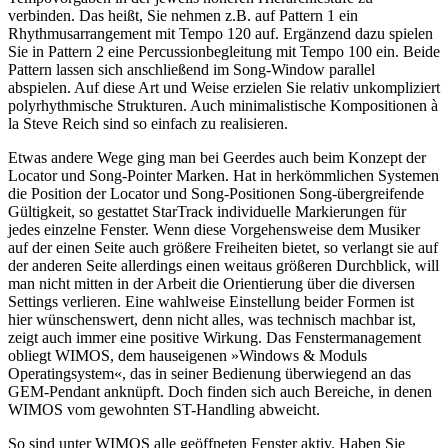
verbinden. Das heißt, Sie nehmen z.B. auf Pattern 1 ein
Rhythmusarrangement mit Tempo 120 auf. Ergänzend dazu spielen
Sie in Pattern 2 eine Percussionbegleitung mit Tempo 100 ein. Beide
Pattern lassen sich anschließend im Song-Window parallel
abspielen. Auf diese Art und Weise erzielen Sie relativ unkompliziert
polyrhythmische Strukturen. Auch minimalistische Kompositionen à
la Steve Reich sind so einfach zu realisieren.
Etwas andere Wege ging man bei Geerdes auch beim Konzept der
Locator und Song-Pointer Marken. Hat in herkömmlichen Systemen
die Position der Locator und Song-Positionen Song-übergreifende
Gültigkeit, so gestattet StarTrack individuelle Markierungen für
jedes einzelne Fenster. Wenn diese Vorgehensweise dem Musiker
auf der einen Seite auch größere Freiheiten bietet, so verlangt sie auf
der anderen Seite allerdings einen weitaus größeren Durchblick, will
man nicht mitten in der Arbeit die Orientierung über die diversen
Settings verlieren. Eine wahlweise Einstellung beider Formen ist
hier wünschenswert, denn nicht alles, was technisch machbar ist,
zeigt auch immer eine positive Wirkung. Das Fenstermanagement
obliegt WIMOS, dem hauseigenen »Windows & Moduls
Operatingsystem«, das in seiner Bedienung überwiegend an das
GEM-Pendant anknüpft. Doch finden sich auch Bereiche, in denen
WIMOS vom gewohnten ST-Handling abweicht.
So sind unter WIMOS alle geöffneten Fenster aktiv. Haben Sie