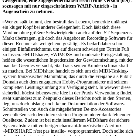
Gelegenheit, eine zugegebenermaßen recht frühe Version (0.9) -
sozusagen mit nur eingeschränktem WARP-Antrieb - in
Augenschein zu nehmen.
»Wer zu spät kommt, den bestraft das Leben«, bemerkte unlängst
ein kluger Kopf bei anderer Gelegenheit. Doch läßt sich diese
Maxime ohne größere Schwierigkeiten auch auf den ST Sequenzer-
Markt übertragen, gilt doch das Angebot an Recording-Software für
diesen Rechner als weitgehend gesättigt. Es bedarf daher schon
einigen Einfallsreichtums, um auf diesem schwierigen Terrain Fuß
zu fassen. »MIDIshare«, »WIMOS« und moderate Preisgestaltung
heißen die wesentlichen Ingredenzien der Gewürzmischung, mit der
man bei Geerdes versucht, StarTrack seinen Kunden schmackhaft
zu machen. Bei MIDIshare handelt es sich um ein MIDI-Tasking-
System französischer Manufaktur, das durch die Freigabe als Public
Domain auch dem engagierten Hobby-Programmierer mit seinem
kompletten Leistungsumfang zur Verfügung steht. In wieweit diese
sicherlich höchst lobenswerte Idee in der Praxis Verwendung findet,
steht zumindest zum Zeitpunkt dieses Berichts noch in den Sternen,
liegt uns doch bislang noch keine Dokumentation der Software-
Schnittstellen vor. Auch die mitgelieferten De-mo-Accessories
verschließen sich dem interessierten Programmierer dank fehlender
Quelltexte. Zudem ist bei nicht installiertem MIDIshare der sichere
Systemabsturz mit vorheriger charmant-französischer Alertbox
»MIDISHARE n'est pas installe« vorprogrammiert. Doch sollte sich