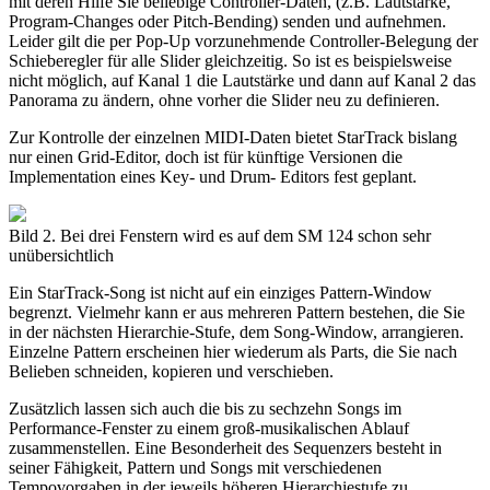
mit deren Hilfe Sie beliebige Controller-Daten, (z.B. Lautstärke,
Program-Changes oder Pitch-Bending) senden und aufnehmen.
Leider gilt die per Pop-Up vorzunehmende Controller-Belegung der
Schieberegler für alle Slider gleichzeitig. So ist es beispielsweise
nicht möglich, auf Kanal 1 die Lautstärke und dann auf Kanal 2 das
Panorama zu ändern, ohne vorher die Slider neu zu definieren.
Zur Kontrolle der einzelnen MIDI-Daten bietet StarTrack bislang
nur einen Grid-Editor, doch ist für künftige Versionen die
Implementation eines Key- und Drum- Editors fest geplant.
Bild 2. Bei drei Fenstern wird es auf dem SM 124 schon sehr
unübersichtlich
Ein StarTrack-Song ist nicht auf ein einziges Pattern-Window
begrenzt. Vielmehr kann er aus mehreren Pattern bestehen, die Sie
in der nächsten Hierarchie-Stufe, dem Song-Window, arrangieren.
Einzelne Pattern erscheinen hier wiederum als Parts, die Sie nach
Belieben schneiden, kopieren und verschieben.
Zusätzlich lassen sich auch die bis zu sechzehn Songs im
Performance-Fenster zu einem groß-musikalischen Ablauf
zusammenstellen. Eine Besonderheit des Sequenzers besteht in
seiner Fähigkeit, Pattern und Songs mit verschiedenen
Tempovorgaben in der jeweils höheren Hierarchiestufe zu