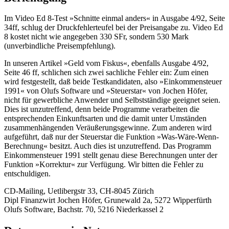
Im Video Ed 8-Test »Schnitte einmal anders« in Ausgabe 4/92, Seite
34ff, schlug der Druckfehlerteufel bei der Preisangabe zu. Video Ed
8 kostet nicht wie angegeben 330 SFr, sondern 530 Mark
(unverbindliche Preisempfehlung).
In unseren Artikel »Geld vom Fiskus«, ebenfalls Ausgabe 4/92,
Seite 46 ff, schlichen sich zwei sachliche Fehler ein: Zum einen
wird festgestellt, daß beide Testkandidaten, also »Einkommensteuer
1991« von Olufs Software und »Steuerstar« von Jochen Höfer,
nicht für gewerbliche Anwender und Selbstständige geeignet seien.
Dies ist unzutreffend, denn beide Programme verarbeiten die
entsprechenden Einkunftsarten und die damit unter Umständen
zusammenhängenden Veräußerungsgewinne. Zum anderen wird
aufgeführt, daß nur der Steuerstar die Funktion »Was-Wäre-Wenn-
Berechnung« besitzt. Auch dies ist unzutreffend. Das Programm
Einkommensteuer 1991 stellt genau diese Berechnungen unter der
Funktion »Korrektur« zur Verfügung. Wir bitten die Fehler zu
entschuldigen.
CD-Mailing, Uetlibergstr 33, CH-8045 Zürich
Dipl Finanzwirt Jochen Höfer, Grunewald 2a, 5272 Wipperfürth
Olufs Software, Bachstr. 70, 5216 Niederkassel 2