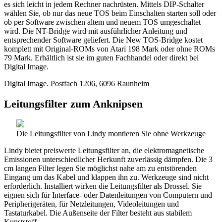
es sich leicht in jedem Rechner nachrüsten. Mittels DIP-Schalter
wählen Sie, ob nur das neue TOS beim Einschalten starten soll oder
ob per Software zwischen altem und neuem TOS umgeschaltet
wird. Die NT-Bridge wird mit ausführlicher Anleitung und
entsprechender Software geliefert. Die New TOS-Bridge kostet
komplett mit Original-ROMs von Atari 198 Mark oder ohne ROMs
79 Mark. Erhältlich ist sie im guten Fachhandel oder direkt bei
Digital Image.
Digital Image. Postfach 1206, 6096 Raunheim
Leitungsfilter zum Anknipsen
Die Leitungsfilter von Lindy montieren Sie ohne Werkzeuge
Lindy bietet preiswerte Leitungsfilter an, die elektromagnetische
Emissionen unterschiedlicher Herkunft zuverlässig dämpfen. Die 3
cm langen Filter legen Sie möglichst nahe am zu entstörenden
Eingang um das Kabel und klappen ihn zu. Werkzeuge sind nicht
erforderlich. Installiert wirken die Leitungsfilter als Drossel. Sie
eignen sich für Interface- oder Datenleitungen von Computern und
Peripherigeräten, für Netzleitungen, Videoleitungen und
Tastaturkabel. Die Außenseite der Filter besteht aus stabilem
Kunststoff.