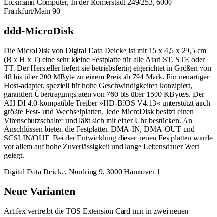
Eickmann Computer, In der Römerstadt 249/253, 6000
Frankfurt/Main 90
ddd-MicroDisk
Die MicroDisk von Digital Data Deicke ist mit 15 x 4,5 x 29,5 cm
(B x H x T) eine sehr kleine Festplatte für alle Atari ST, STE oder
TT. Der Hersteller liefert sie betriebsfertig eigerichtet in Größen von
48 bis über 200 MByte zu einem Preis ab 794 Mark. Ein neuartiger
Host-adapter, speziell für hohe Geschwindigkeiten konzipiert,
garantiert Übertragungsraten von 760 bis über 1500 KByte/s. Der
AH DI 4.0-kompatible Treiber »HD-BIOS V4.13« unterstützt auch
größte Fest- und Wechselplatten. Jede MicroDisk besitzt einen
Virenschutzschalter und läßt sich mit einer Uhr bestücken. An
Anschlüssen bieten die Festplatten DMA-IN, DMA-OUT und
SCSI-IN/OUT. Bei der Entwicklung dieser neuen Festplatten wurde
vor allem auf hohe Zuverlässigkeit und lange Lebensdauer Wert
gelegt.
Digital Data Deicke, Nordring 9, 3000 Hannover 1
Neue Varianten
Artifex vertreibt die TOS Extension Card nun in zwei neuen