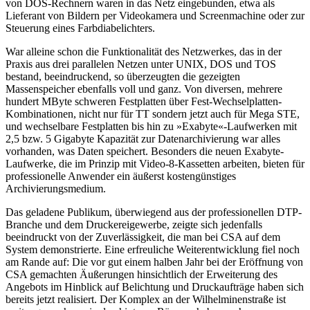
von DOS-Rechnern waren in das Netz eingebunden, etwa als
Lieferant von Bildern per Videokamera und Screenmachine oder zur
Steuerung eines Farbdiabelichters.
War alleine schon die Funktionalität des Netzwerkes, das in der
Praxis aus drei parallelen Netzen unter UNIX, DOS und TOS
bestand, beeindruckend, so überzeugten die gezeigten
Massenspeicher ebenfalls voll und ganz. Von diversen, mehrere
hundert MByte schweren Festplatten über Fest-Wechselplatten-
Kombinationen, nicht nur für TT sondern jetzt auch für Mega STE,
und wechselbare Festplatten bis hin zu »Exabyte«-Laufwerken mit
2,5 bzw. 5 Gigabyte Kapazität zur Datenarchivierung war alles
vorhanden, was Daten speichert. Besonders die neuen Exabyte-
Laufwerke, die im Prinzip mit Video-8-Kassetten arbeiten, bieten für
professionelle Anwender ein äußerst kostengünstiges
Archivierungsmedium.
Das geladene Publikum, überwiegend aus der professionellen DTP-
Branche und dem Druckereigewerbe, zeigte sich jedenfalls
beeindruckt von der Zuverlässigkeit, die man bei CSA auf dem
System demonstrierte. Eine erfreuliche Weiterentwicklung fiel noch
am Rande auf: Die vor gut einem halben Jahr bei der Eröffnung von
CSA gemachten Äußerungen hinsichtlich der Erweiterung des
Angebots im Hinblick auf Belichtung und Druckaufträge haben sich
bereits jetzt realisiert. Der Komplex an der Wilhelminenstraße ist