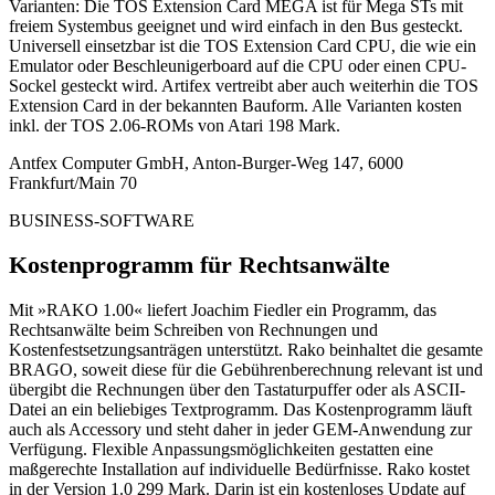
Varianten: Die TOS Extension Card MEGA ist für Mega STs mit
freiem Systembus geeignet und wird einfach in den Bus gesteckt.
Universell einsetzbar ist die TOS Extension Card CPU, die wie ein
Emulator oder Beschleunigerboard auf die CPU oder einen CPU-
Sockel gesteckt wird. Artifex vertreibt aber auch weiterhin die TOS
Extension Card in der bekannten Bauform. Alle Varianten kosten
inkl. der TOS 2.06-ROMs von Atari 198 Mark.
Antfex Computer GmbH, Anton-Burger-Weg 147, 6000
Frankfurt/Main 70
BUSINESS-SOFTWARE
Kostenprogramm für Rechtsanwälte
Mit »RAKO 1.00« liefert Joachim Fiedler ein Programm, das
Rechtsanwälte beim Schreiben von Rechnungen und
Kostenfestsetzungsanträgen unterstützt. Rako beinhaltet die gesamte
BRAGO, soweit diese für die Gebührenberechnung relevant ist und
übergibt die Rechnungen über den Tastaturpuffer oder als ASCII-
Datei an ein beliebiges Textprogramm. Das Kostenprogramm läuft
auch als Accessory und steht daher in jeder GEM-Anwendung zur
Verfügung. Flexible Anpassungsmöglichkeiten gestatten eine
maßgerechte Installation auf individuelle Bedürfnisse. Rako kostet
in der Version 1.0 299 Mark. Darin ist ein kostenloses Update auf