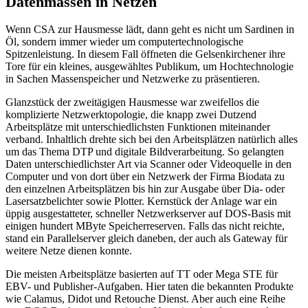
Datenmassen in Netzen
Wenn CSA zur Hausmesse lädt, dann geht es nicht um Sardinen in
Öl, sondern immer wieder um computertechnologische
Spitzenleistung. In diesem Fall öffneten die Gelsenkirchener ihre
Tore für ein kleines, ausgewähltes Publikum, um Hochtechnologie
in Sachen Massenspeicher und Netzwerke zu präsentieren.
Glanzstück der zweitägigen Hausmesse war zweifellos die
komplizierte Netzwerktopologie, die knapp zwei Dutzend
Arbeitsplätze mit unterschiedlichsten Funktionen miteinander
verband. Inhaltlich drehte sich bei den Arbeitsplätzen natürlich alles
um das Thema DTP und digitale Bildverarbeitung. So gelangten
Daten unterschiedlichster Art via Scanner oder Videoquelle in den
Computer und von dort über ein Netzwerk der Firma Biodata zu
den einzelnen Arbeitsplätzen bis hin zur Ausgabe über Dia- oder
Lasersatzbelichter sowie Plotter. Kernstück der Anlage war ein
üppig ausgestatteter, schneller Netzwerkserver auf DOS-Basis mit
einigen hundert MByte Speicherreserven. Falls das nicht reichte,
stand ein Parallelserver gleich daneben, der auch als Gateway für
weitere Netze dienen konnte.
Die meisten Arbeitsplätze basierten auf TT oder Mega STE für
EBV- und Publisher-Aufgaben. Hier taten die bekannten Produkte
wie Calamus, Didot und Retouche Dienst. Aber auch eine Reihe