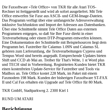
Die Faxsoftware »Tele Office« von TKR für alle Atari TOS-
Rechner ist fertiggestellt und wird ab sofort ausgeliefert. Mit Tele
Office entwerfen Sie Faxe aus ASCII- und GEM-Image-Dateien.
Das Programm verfügt über eine umfangreiche Adressverwaltung
inklusive Suchfunktion und Import der Adressen aus Datenbanken.
Über eine Schnittstelle nimmt Tele Office Daten aus externen
Programmen entgegen, so daß Sie Ihre Faxe direkt in einer
Textverarbeitung oder einem DTP-Programm entwerfen können.
Eine Dokumentation der Schnittstelle mit Beispielsourcen liegt dem
Programm bei. Faxtreiber für Calamus 1.09N und Calamus SL
gehören zum Lieferumfang, die Textverarbeitungen Cypress und
Tempus Word sind bereits angepaßt. Entsprechende Updates bieten
Shift und CCD ab Mai an. Treiber für That's Write, 1 st Word plus
und TECH sind in Vorbereitung. Registrierten Kunden bietet TKR
einen kostenfreien Update-Service für Faxtreiber und Tools via
Mailbox an. Tele Office kostet 228 Mark, im Paket mit einem
Faxmodem 198 Mark. Kunden der bisherigen Faxsoftware ST-FAX
II und Cal Fax erhalten ein Upgrade auf Tele Office für 80 Mark.
TKR GmbH, Stadtparkweg 2. 2300 Kiel 1
RUND UM ATARI
Berichtigung