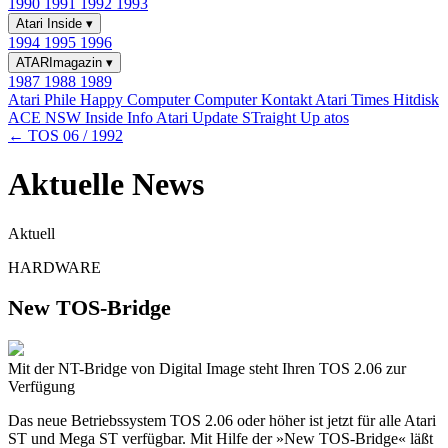
1990
1991
1992
1993
Atari Inside
▾
1994
1995
1996
ATARImagazin
▾
1987
1988
1989
Atari Phile
Happy Computer
Computer Kontakt
Atari Times
Hitdisk
ACE NSW Inside Info
Atari Update
STraight Up
atos
← TOS 06 / 1992
Aktuelle News
Aktuell
HARDWARE
New TOS-Bridge
Mit der NT-Bridge von Digital Image steht Ihren TOS 2.06 zur
Verfügung
Das neue Betriebssystem TOS 2.06 oder höher ist jetzt für alle Atari
ST und Mega ST verfügbar. Mit Hilfe der »New TOS-Bridge« läßt