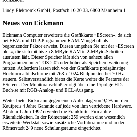
Lindy-Elektromk GmbH, Postfach 10 20 33, 6800 Mannheim 1
Neues von Eickmann
Eickmann Computer erweiterte die Grafikkarte »EScreen«, da sich
bei EBV- und DTP-Programmen RAM-Mangel oft als
begrenzender Faktor erweist. Diesen umgehen Sie mit der »EScreen
plus«, die sich mit bis zu 8 MByte RAM in 2-MByte-Schritten
ausrüsten läßt. Dieser Speicher läßt sich von nahezu allen
Programmen unter TOS 2.05 oder höher als Speichererweiterung
nutzen. Außerdem lassen sich von der Grafikkarte preisgünstige
Hochformatbildschirme mit 768 x 1024 Bildpunkten bei 70 Hz
steuern. Selbstverständlich bietet die Karte weiter die Features der
EScreen. Der Monitoranschluß erfolgt über eine 15polige HD-
Buch-se mit RGB-Analog- und ECL-Ausgang.
Weiter bietet Eickmann gegen einen Aufschlag von 9,5% auf den
Kaufpreis 4 Jahre Garantie auf jede von ihm vertriebene Hardware.
Ab dem 1. Juli 1992 erweitert die Frankfurter Firma ihre
Räumlichkeiten. In der Römerstadt 259 werden eine wesentlich
erweiterte Werkstatt sowie zusätzliche Vorführräume und in der
Römerstadt 249 neue Schulungsräume eingerichtet.