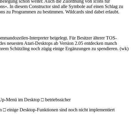
 Belegung schon weiter. Auch die Zuordnung von Icons für
«. In diesem Constructor sind alle Symbole auf einen Schlag zu
cons zu Programmen zu bestimmen. Wildcards sind dabei erlaubt.
ommandozeilen-Interpreter beigelegt. Für Besitzer älterer TOS-
 des neuesten Atari-Desktops ab Version 2.05 entdecken manch
ihrem Schützling noch zügig einige Ergänzungen zu spendieren. (wk)
Up-Menü im Desktop □ betriebssicher
□ einige Desktop-Funktionen sind noch nicht implementiert