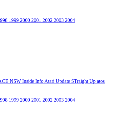
1998
1999
2000
2001
2002
2003
2004
ACE NSW Inside Info
Atari Update
STraight Up
atos
1998
1999
2000
2001
2002
2003
2004