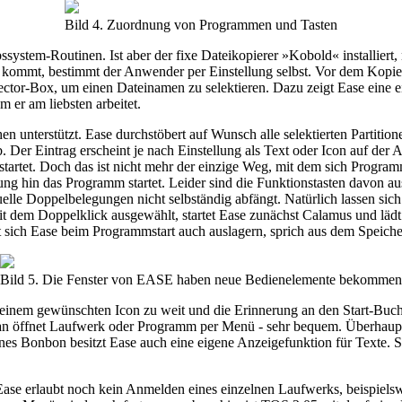
Bild 4. Zuordnung von Programmen und Tasten
ystem-Routinen. Ist aber der fixe Dateikopierer »Kobold« installiert, 
kommt, bestimmt der Anwender per Einstellung selbst. Vor dem Kopier
ector-Box, um einen Dateinamen zu selektieren. Dazu zeigt Ease eine ei
 er am liebsten arbeitet.
en unterstützt. Ease durchstöbert auf Wunsch alle selektierten Partiti
. Der Eintrag erscheint je nach Einstellung als Text oder Icon auf der A
artet. Doch das ist nicht mehr der einzige Weg, mit dem sich Programme
ng hin das Programm startet. Leider sind die Funktionstasten davon au
uelle Doppelbelegungen nicht selbständig abfängt. Natürlich lassen si
m Doppelklick ausgewählt, startet Ease zunächst Calamus und lädt 
 sich Ease beim Programmstart auch auslagern, sprich aus dem Speiche
Bild 5. Die Fenster von EASE haben neue Bedienelemente bekommen
inem gewünschten Icon zu weit und die Erinnerung an den Start-Buchst
 öffnet Laufwerk oder Programm per Menü - sehr bequem. Überhaupt un
eines Bonbon besitzt Ease auch eine eigene Anzeigefunktion für Texte. 
. Ease erlaubt noch kein Anmelden eines einzelnen Laufwerks, beispiel