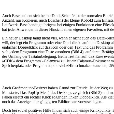
Auch Ease bedient sich beim »Datei-Schaufeln« der normalen Betriebss
Anzahl, nur Kopieren, auch Löschen) der kleine Kobold zum Einsatz 
Laufwerk. Ease benötigt übrigens bei einigen Funktionen eine Filesel
hat jeder Anwender in dieser Hinsicht einen eigenen Favoriten, mit dem
Ein neuer Desktop taugt nicht viel, wenn er nicht auch das Datei-Such
will, der legt ein Programm oder eine Datei direkt auf dem Desktop ab
einfacher Doppelklick auf das Icon oder den Text und das Programm st
sich jedem Programm eine Taste zuordnen (Bild 4), auf deren Betätigu
der Umfang der Tastaturbelegung. Beim Test fiel auf, daß Ease event
»CDK« dem Programm »Calamus« zu. Ist ein Calamus-Dokument mit de
Speicherplatz oder Programme, die viel »Hirnschmalz« brauchen, läßt
Auch Großmonitor-Besitzer haben Grund zur Freude. Ist der Weg zu e
Maustaste. Das PopUp-Menü des Desktops zeigt sich (Bild 2) und man
Fällen ersetzt ein rechter Klick sogar den linken Doppelklick. Als kl
noch das Anzeigen der gängigsten Bildformate vorzuschlagen.
Doch bei soviel positiver Hilfe finden sich auch einige Kritikpunkte