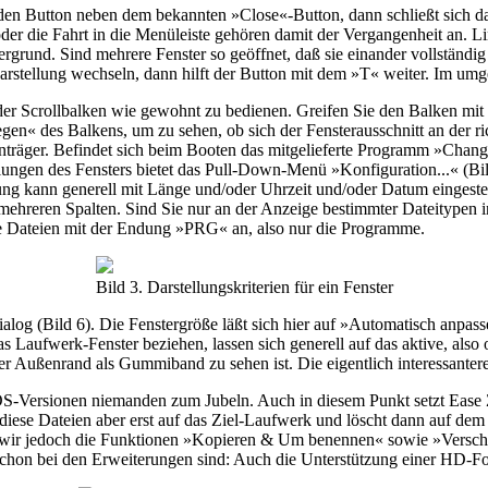
den Button neben dem bekannten »Close«-Button, dann schließt sich das
der die Fahrt in die Menüleiste gehören damit der Vergangenheit an. L
tergrund. Sind mehrere Fenster so geöffnet, daß sie einander vollständ
arstellung wechseln, dann hilft der Button mit dem »T« weiter. Im umge
t der Scrollbalken wie gewohnt zu bedienen. Greifen Sie den Balken mit 
en« des Balkens, um zu sehen, ob sich der Fensterausschnitt an der rich
nträger. Befindet sich beim Booten das mitgelieferte Programm »Cha
llungen des Fensters bietet das Pull-Down-Menü »Konfiguration...« (Bil
ung kann generell mit Länge und/oder Uhrzeit und/oder Datum eingestell
 in mehreren Spalten. Sind Sie nur an der Anzeige bestimmter Dateitypen
ie Dateien mit der Endung »PRG« an, also nur die Programme.
Bild 3. Darstellungskriterien für ein Fenster
log (Bild 6). Die Fenstergröße läßt sich hier auf »Automatisch anpass
s Laufwerk-Fenster beziehen, lassen sich generell auf das aktive, also
 der Außenrand als Gummiband zu sehen ist. Die eigentlich interessante
TOS-Versionen niemanden zum Jubeln. Auch in diesem Punkt setzt Ease
diese Dateien aber erst auf das Ziel-Laufwerk und löscht dann auf de
n wir jedoch die Funktionen »Kopieren & Um benennen« sowie »Vers
r schon bei den Erweiterungen sind: Auch die Unterstützung einer HD-For