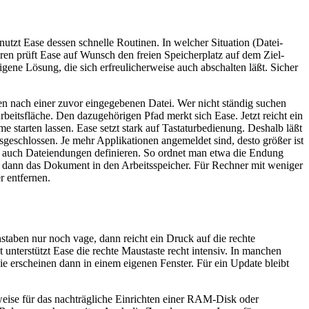
nutzt Ease dessen schnelle Routinen. In welcher Situation (Datei-
en prüft Ease auf Wunsch den freien Speicherplatz auf dem Ziel-
gene Lösung, die sich erfreulicherweise auch abschalten läßt. Sicher
onen nach einer zuvor eingegebenen Datei. Wer nicht ständig suchen
rbeitsfläche. Den dazugehörigen Pfad merkt sich Ease. Jetzt reicht ein
 starten lassen. Ease setzt stark auf Tastaturbedienung. Deshalb läßt
sgeschlossen. Je mehr Applikationen angemeldet sind, desto größer ist
ch auch Dateiendungen definieren. So ordnet man etwa die Endung
dann das Dokument in den Arbeitsspeicher. Für Rechner mit weniger
r entfernen.
aben nur noch vage, dann reicht ein Druck auf die rechte
terstützt Ease die rechte Maustaste recht intensiv. In manchen
Sie erscheinen dann in einem eigenen Fenster. Für ein Update bleibt
sweise für das nachträgliche Einrichten einer RAM-Disk oder