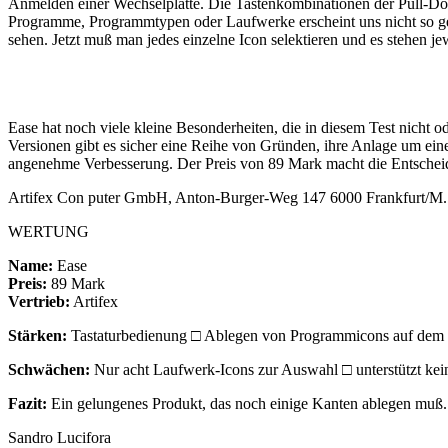
Anmelden einer Wechselplatte. Die Tastenkombinationen der Pull-Dow
Programme, Programmtypen oder Laufwerke erscheint uns nicht so ge
sehen. Jetzt muß man jedes einzelne Icon selektieren und es stehen 
Ease hat noch viele kleine Besonderheiten, die in diesem Test nicht 
Versionen gibt es sicher eine Reihe von Gründen, ihre Anlage um ei
angenehme Verbesserung. Der Preis von 89 Mark macht die Entscheidu
Artifex Con puter GmbH, Anton-Burger-Weg 147 6000 Frankfurt/M.
WERTUNG
Name:
Ease
Preis:
89 Mark
Vertrieb:
Artifex
Stärken:
Tastaturbedienung □ Ablegen von Programmicons auf dem D
Schwächen:
Nur acht Laufwerk-Icons zur Auswahl □ unterstützt ke
Fazit:
Ein gelungenes Produkt, das noch einige Kanten ablegen muß.
Sandro Lucifora