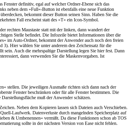
 Fenster definitiv, egal auf welcher Ordner-Ebene sich das
inks neben dem »Full«-Button ist ebenfalls eine neue Funktion
ig überdecken, bekommt dieser Button seinen Sinn. Haben Sie die
kehrten Fall erscheint statt des »T« ein Icon-Symbol.
der rechten Maustaste statt mit der linken, dann wandert der
tigen Stelle befindet. Die Infozeile bietet Informationen über die
nges« im Auto-Ordner, bekommt der Anwender auch noch den freien
d 3). Hier wählen Sie unter anderem den Zeichensatz für die
t sein. Auch die mehrspaltige Darstellung legen Sie hier fest. Dann
 interessiert, dann verwenden Sie die Maskenvorgaben. Ist
en« stellen. Die jeweiligen Ausmaße richten sich dann nach der
 oberste Fenster beschränken oder für alle Fenster bestimmen. Die
re Darstellungsfläche muß der Anwender schätzen.
 Zeichen. Neben dem Kopieren lassen sich Dateien auch Verschieben.
m Quell-Laufwerk. Datenverluste durch mangelnden Speicherplatz auf
chieben & Umbenennen« vermißt. Da diese Funktionen schon ab TOS
matierung sollte in der nächsten Version von Ease nicht fehlen.