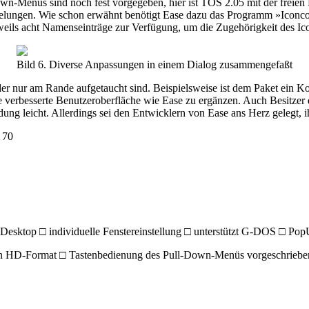
n-Menüs sind noch fest vorgegeben, hier ist TOS 2.05 mit der freien
lungen. Wie schon erwähnt benötigt Ease dazu das Programm »Iconcons
jeweils acht Namenseinträge zur Verfügung, um die Zugehörigkeit des I
Bild 6. Diverse Anpassungen in einem Dialog zusammengefaßt
oder nur am Rande aufgetaucht sind. Beispielsweise ist dem Paket ein K
ne verbesserte Benutzeroberfläche wie Ease zu ergänzen. Auch Besitzer
ng leicht. Allerdings sei den Entwicklern von Ease ans Herz gelegt, 
 70
esktop □ individuelle Fenstereinstellung □ unterstützt G-DOS □ Pop
in HD-Format □ Tastenbedienung des Pull-Down-Menüs vorgeschrieben 