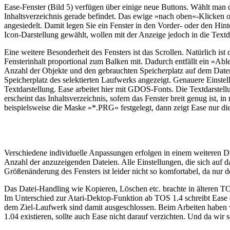
Ease-Fenster (Bild 5) verfügen über einige neue Buttons. Wählt man 
Inhaltsverzeichnis gerade befindet. Das ewige »nach oben«-Klicken o
angesiedelt. Damit legen Sie ein Fenster in den Vorder- oder den Hin
Icon-Darstellung gewählt, wollen mit der Anzeige jedoch in die Textd
Eine weitere Besonderheit des Fensters ist das Scrollen. Natürlich is
Fensterinhalt proportional zum Balken mit. Dadurch entfällt ein »Ableg
Anzahl der Objekte und den gebrauchten Speicherplatz auf dem Date
Speicherplatz des selektierten Laufwerks angezeigt. Genauere Einste
Textdarstellung. Ease arbeitet hier mit GDOS-Fonts. Die Textdarstell
erscheint das Inhaltsverzeichnis, sofern das Fenster breit genug ist,
beispielsweise die Maske »*.PRG« festgelegt, dann zeigt Ease nur d
Verschiedene individuelle Anpassungen erfolgen in einem weiteren Dia
Anzahl der anzuzeigenden Dateien. Alle Einstellungen, die sich auf da
Größenänderung des Fensters ist leider nicht so komfortabel, da nur
Das Datei-Handling wie Kopieren, Löschen etc. brachte in älteren 
Im Unterschied zur Atari-Dektop-Funktion ab TOS 1.4 schreibt Ease 
dem Ziel-Laufwerk sind damit ausgeschlossen. Beim Arbeiten habe
1.04 existieren, sollte auch Ease nicht darauf verzichten. Und da wi