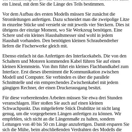
ein Lineal, mit dem Sie die Länge des Teils bestimmen.
Vor dem Aufbau des ersten Modells müssen Sie zunächst die
Stromleitungen anfertigen. Dazu schneidet man die zweipolige Litze
in einzelne Stücke und versieht sie mit jeweils vier Steckern. Dies ist
übrigens der einzige Moment, wo Sie Werkzeug benötigen. Eine
Schere und ein kleines Haushaltsmesser sind wohl in jedem
Haushalt vorhanden. Den benötigten kleinen Schraubendreher
liefern die Fischerwerke gleich mit.
Ebenso einfach ist das Anfertigen des Interfacekabels. Die von den
Schaltern und Motoren kommenden Kabel führen Sie auf einen
kleinen Klemmstein. Von ihm führt ein kleines Flachbandkabel zum
Interface. Erst dieses übernimmt die Kommunikation zwischen
Modell und Computer. Sie verbinden es über die parallele
Schnittstelle und ein entsprechendes Zwischenkabel mit jedem
gängigen Rechner, der einen Druckerausgang besitzt.
Für diese vorbereitenden Arbeiten müssen Sie etwa drei Stunden
veranschlagen. Hier stoßen Sie auch auf einen kleinen
Schwachpunkt. Das mitgelieferte Stück Drahtlitze ist nicht lang
genug, um die vorgegebenen Längen anfertigen zu können. Wir
empfehlen, sich nicht an die Längenmaße zu halten, sondern
Leitungen von 40 bis 50 cm Länge anzufertigen. Damit ersparen Sie
sich die Mühe, beim abschließenden Verdrahten des Modells die