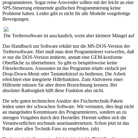
programmieren. Sogar reine Anwender sollten mit der leicht an eine
SPS-Steuerung erinnernde grafischen Programmierung keine
Probleme haben. Leider gibt es nicht für alle Modelle vorgefertige
Bewegungen.
Die Treibersoftware ist anschaulich, weist aber kleinere Mängel auf
Das Handbuch zur Software erklärt nur die MS-DOS-Version der
Treibersoftware. Hier muß man dem Programmierer vorwerfen, daß
er nur die DOS-Version imitierte, anstatt eine GEM-konforme
Oberfläche zu übernehmen. So gibt es beispielsweise keine
Fileselectboxen. Ansonsten ist das Programm relativ einfach per
Drop-Down-Menü oder Tastaturkürzel zu bedienen. Die Arbeit
erleichtert eine integrierte Hilfefunktion. Zum Aktivieren einer
Hilfeseite müssen Sie aber deren Bezeichnung kennen. Bei
absoluter Ratlosigkeit hilft diese Funktion also nicht.
Die sehr guten technischen Ansätze des Fischertechnik-Pakets
leiden unter der schwachen Software. Wir vermuten, dies liegt nicht
an mangelnden Kenntnissen des Programmierers, sondern an zu
strengen Vorgaben durch den Hersteller. Hiermit sollten sich die
Verantwortlichen nochmals auseinandersetzen. Schon jetzt ist das
Paket aber allen Technik-Fans zu empfehlen. (uh)