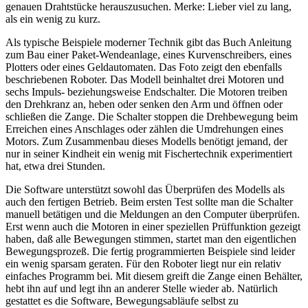
genauen Drahtstücke herauszusuchen. Merke: Lieber viel zu lang,
als ein wenig zu kurz.
Als typische Beispiele moderner Technik gibt das Buch Anleitung
zum Bau einer Paket-Wendeanlage, eines Kurvenschreibers, eines
Plotters oder eines Geldautomaten. Das Foto zeigt den ebenfalls
beschriebenen Roboter. Das Modell beinhaltet drei Motoren und
sechs Impuls- beziehungsweise Endschalter. Die Motoren treiben
den Drehkranz an, heben oder senken den Arm und öffnen oder
schließen die Zange. Die Schalter stoppen die Drehbewegung beim
Erreichen eines Anschlages oder zählen die Umdrehungen eines
Motors. Zum Zusammenbau dieses Modells benötigt jemand, der
nur in seiner Kindheit ein wenig mit Fischertechnik experimentiert
hat, etwa drei Stunden.
Die Software unterstützt sowohl das Überprüfen des Modells als
auch den fertigen Betrieb. Beim ersten Test sollte man die Schalter
manuell betätigen und die Meldungen an den Computer überprüfen.
Erst wenn auch die Motoren in einer speziellen Prüffunktion gezeigt
haben, daß alle Bewegungen stimmen, startet man den eigentlichen
Bewegungsprozeß. Die fertig programmierten Beispiele sind leider
ein wenig sparsam geraten. Für den Roboter liegt nur ein relativ
einfaches Programm bei. Mit diesem greift die Zange einen Behälter,
hebt ihn auf und legt ihn an anderer Stelle wieder ab. Natürlich
gestattet es die Software, Bewegungsabläufe selbst zu