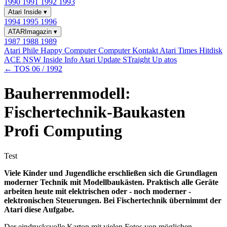
1990
1991
1992
1993
Atari Inside
▾
1994
1995
1996
ATARImagazin
▾
1987
1988
1989
Atari Phile
Happy Computer
Computer Kontakt
Atari Times
Hitdisk
ACE NSW Inside Info
Atari Update
STraight Up
atos
← TOS 06 / 1992
Bauherrenmodell:
Fischertechnik-Baukasten
Profi Computing
Test
Viele Kinder und Jugendliche erschließen sich die Grundlagen
moderner Technik mit Modellbaukästen. Praktisch alle Geräte
arbeiten heute mit elektrischen oder - noch moderner -
elektronischen Steuerungen. Bei Fischertechnik übernimmt der
Atari diese Aufgabe.
Der eindrucksvolle Karton mit vielen Fotos von möglichen