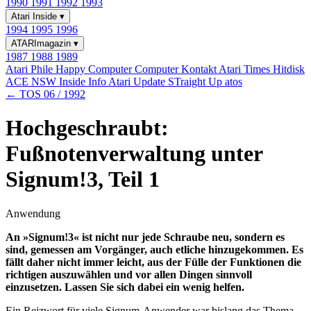
1990
1991
1992
1993
Atari Inside
▾
1994
1995
1996
ATARImagazin
▾
1987
1988
1989
Atari Phile
Happy Computer
Computer Kontakt
Atari Times
Hitdisk
ACE NSW Inside Info
Atari Update
STraight Up
atos
← TOS 06 / 1992
Hochgeschraubt:
Fußnotenverwaltung unter
Signum!3, Teil 1
Anwendung
An »Signum!3« ist nicht nur jede Schraube neu, sondern es
sind, gemessen am Vorgänger, auch etliche hinzugekommen. Es
fällt daher nicht immer leicht, aus der Fülle der Funktionen die
richtigen auszuwählen und vor allen Dingen sinnvoll
einzusetzen. Lassen Sie sich dabei ein wenig helfen.
Ein Reizwort für viele Signum-Anwender war bislang das Thema