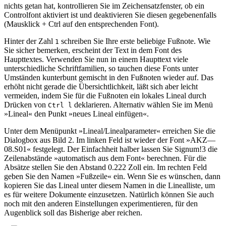
nichts getan hat, kontrollieren Sie im Zeichensatzfenster, ob ein
Controlfont aktiviert ist und deaktivieren Sie diesen gegebenenfalls
(Mausklick + Ctrl auf den entsprechenden Font).
Hinter der Zahl
schreiben Sie Ihre erste beliebige Fußnote. Wie
1
Sie sicher bemerken, erscheint der Text in dem Font des
Haupttextes. Verwenden Sie nun in einem Haupttext viele
unterschiedliche Schriftfamilien, so tauchen diese Fonts unter
Umständen kunterbunt gemischt in den Fußnoten wieder auf. Das
erhöht nicht gerade die Übersichtlichkeit, läßt sich aber leicht
vermeiden, indem Sie für die Fußnoten ein lokales Lineal durch
Drücken von
deklarieren. Alternativ wählen Sie im Menü
Ctrl l
»Lineal« den Punkt »neues Lineal einfügen«.
Unter dem Menüpunkt »Lineal/Linealparameter« erreichen Sie die
Dialogbox aus Bild 2. Im linken Feld ist wieder der Font »AKZ—
08.S01« festgelegt. Der Einfachheit halber lassen Sie Signum!3 die
Zeilenabstände »automatisch aus dem Font« berechnen. Für die
Absätze stellen Sie den Abstand 0.222 Zoll ein. Im rechten Feld
geben Sie den Namen »Fußzeile« ein. Wenn Sie es wünschen, dann
kopieren Sie das Lineal unter diesem Namen in die Linealliste, um
es für weitere Dokumente einzusetzen. Natürlich können Sie auch
noch mit den anderen Einstellungen experimentieren, für den
Augenblick soll das Bisherige aber reichen.