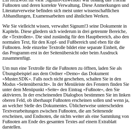
Fußnoten und deren korrekte Verwaltung. Diese Anmerkungen und
Literaturverweise befinden sich meist unter wissenschaftlichen
Abhandlungen, Examensarbeiten und ähnlichen Werken.
Wie Sie vielleicht wissen, verwaltet Signum!3 seine Dokumente in
Kapiteln. Diese gliedern sich wiederum in drei getrennte Bereiche,
die »Textrollen«. Die sind zuständig für den Hauptbereich, also den
normalen Text, für den Kopf- und Fußbereich und eben für die
Fußnoten. Jede einzelne Textrolle bildet eine separate Einheit, die
das Programm erst in der Seitenübersicht oder beim Ausdruck
zusammenfügt.
Um nun eine Textrolle für die Fußnoten zu öffnen, laden Sie als
Übungsbeispiel aus dem Ordner »Demo« das Dokument
»Muster.SDK«. Falls noch nicht geschehen, schalten Sie in den
Modus »Seitenübersicht«. In der Menüleiste des Fensters finden Sie
unter dem Menüpunkt »Seite« den Eintrag »Fußnote«, den Sie
aktivieren. In der erscheinenden Dialogbox bestimmen Sie im linken
oberen Feld, ob überhaupt Fußnoten erscheinen sollen und wenn ja,
an welcher Stelle des Dokumentes. Üblicherweise unterscheiden
Textverarbeitungen zwischen Fußnoten, die am Seitenende
erscheinen, und Endnoten, die nichts weiter als eine Sammlung von
Fußnoten am Ende des gesamten Textes auf einem Extrablatt
darstellen.