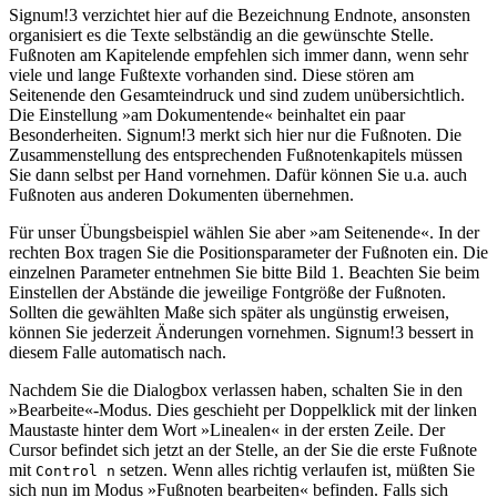
Signum!3 verzichtet hier auf die Bezeichnung Endnote, ansonsten
organisiert es die Texte selbständig an die gewünschte Stelle.
Fußnoten am Kapitelende empfehlen sich immer dann, wenn sehr
viele und lange Fußtexte vorhanden sind. Diese stören am
Seitenende den Gesamteindruck und sind zudem unübersichtlich.
Die Einstellung »am Dokumentende« beinhaltet ein paar
Besonderheiten. Signum!3 merkt sich hier nur die Fußnoten. Die
Zusammenstellung des entsprechenden Fußnotenkapitels müssen
Sie dann selbst per Hand vornehmen. Dafür können Sie u.a. auch
Fußnoten aus anderen Dokumenten übernehmen.
Für unser Übungsbeispiel wählen Sie aber »am Seitenende«. In der
rechten Box tragen Sie die Positionsparameter der Fußnoten ein. Die
einzelnen Parameter entnehmen Sie bitte Bild 1. Beachten Sie beim
Einstellen der Abstände die jeweilige Fontgröße der Fußnoten.
Sollten die gewählten Maße sich später als ungünstig erweisen,
können Sie jederzeit Änderungen vornehmen. Signum!3 bessert in
diesem Falle automatisch nach.
Nachdem Sie die Dialogbox verlassen haben, schalten Sie in den
»Bearbeite«-Modus. Dies geschieht per Doppelklick mit der linken
Maustaste hinter dem Wort »Linealen« in der ersten Zeile. Der
Cursor befindet sich jetzt an der Stelle, an der Sie die erste Fußnote
mit
setzen. Wenn alles richtig verlaufen ist, müßten Sie
Control n
sich nun im Modus »Fußnoten bearbeiten« befinden. Falls sich