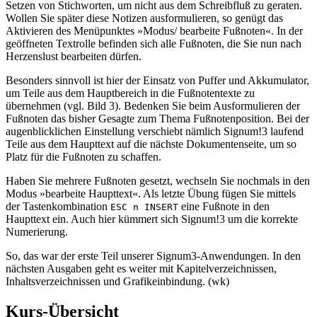
Setzen von Stichworten, um nicht aus dem Schreibfluß zu geraten.
Wollen Sie später diese Notizen ausformulieren, so genügt das
Aktivieren des Menüpunktes »Modus/ bearbeite Fußnoten«. In der
geöffneten Textrolle befinden sich alle Fußnoten, die Sie nun nach
Herzenslust bearbeiten dürfen.
Besonders sinnvoll ist hier der Einsatz von Puffer und Akkumulator,
um Teile aus dem Hauptbereich in die Fußnotentexte zu
übernehmen (vgl. Bild 3). Bedenken Sie beim Ausformulieren der
Fußnoten das bisher Gesagte zum Thema Fußnotenposition. Bei der
augenblicklichen Einstellung verschiebt nämlich Signum!3 laufend
Teile aus dem Haupttext auf die nächste Dokumentenseite, um so
Platz für die Fußnoten zu schaffen.
Haben Sie mehrere Fußnoten gesetzt, wechseln Sie nochmals in den
Modus »bearbeite Haupttext«. Als letzte Übung fügen Sie mittels
der Tastenkombination
eine Fußnote in den
ESC n INSERT
Haupttext ein. Auch hier kümmert sich Signum!3 um die korrekte
Numerierung.
So, das war der erste Teil unserer Signum3-Anwendungen. In den
nächsten Ausgaben geht es weiter mit Kapitelverzeichnissen,
Inhaltsverzeichnissen und Grafikeinbindung. (wk)
Kurs-Übersicht