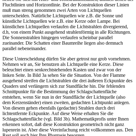
Fluchtlinien und Horizontlinie. Bei der Konstruktion dieser Linien
muß man streng genommen zwei Arten von Lichtquellen
unterscheiden. Natürliche Lichtquellen wie z.B. die Sonne und
künstliche Lichtquellen wie z.B. eine Kerze oder Lampe. Bei
künstlichen Lichtquellen verlaufen die Lichtstrahlen divergierend,
d.h, von einem Punkt ausgehend strahlenförmig in alle Richtungen.
Die Sonnenstrahlen hingegen verlaufen scheinbar parallel
zueinander. Die Schatten einer Baumreihe liegen also demnach
parallel nebeneinander.
Diese Unterscheidung dürfen Sie aber getrost nur grob vornehmen.
Nehmen wir an, Sie benutzen als Lichtquelle eine Kerze. Diese
beleuchtet einen senkrechtstehenden Kasten und zwar von der
linken Seite. In Bild 3a sehen Sie die Situation. Von der Flamme
ausgehend streifen die Lichtstrahlen die drei äußeren Eckpunkte des
Quaders und verlängern sich zur Standfläche hin. Die fehlenden
Schnittpunkte für die Bestimmung der Schlagschattenfläche
entstehen, wenn Sie nun in der Standfläche der Lichtquelle (also
dem Kerzenständer) einen zweiten, gedachten Lichtpunkt anlegen.
Von diesem gehen ebenfalls (gedachte) Strahlen durch drei
lichtentfernte Eckpunkte. Auf diese Weise erhalten Sie die
Schlagschattenfläche (vgl. Bild 3b). Mathematikprofis unter Ihnen
erkennen sofort, daß diese Konstruktion geometrisch nicht ganz
lupenrein ist. Aber diese Vereinfachung reicht vollkommen aus. Den
Rest soll auch hier Ihre Phantasie besorgen.