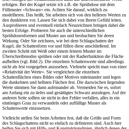
erfolgen. Bei der Kugel setzte ich z.B. die Sprühdose mit dem
Füllmuster »Schwarz« ein. Achten Sie darauf, wirklich zu
modellieren. Das heißt, Sie arbeiten sich von den helleren Werten zu
den dunkleren vor. Lassen Sie sich dabei von Ihrem Gefühl leiten.
Ausprobieren und eventuell einfach Neuzeichnen bringen dabei die
besten Erfolge. Probieren Sie auch die unterschiedlichen
Sprühdosenformen und Muster aus und beobachten Sie deren
Wirkung. Oder Sie zeichnen, wie bei dem Schlagschatten der
Kugel, die Schattenform vor und füllen diese anschließend. Im
zweiten Schritt mit Weiß oder einem feinem Muster im
Überschreibmodus sprühen oder mit der Radierfunktion die Fläche
aufhellen (vgl. Bild 2). Die einzelnen Schattenwerte sind allerdings
nicht als fest vorgegeben anzusehen. Vielmehr spricht man von einer
»Relativität der Werte«. Sie vergleichen die einzelnen
Schattenflächen eines Bildes oder Motives miteinander und legen
die dunkelsten und hellsten Flächen fest. Die dazwischen liegenden
Werte stimmen Sie dann aufeinander ab. Vermeiden Sie es, sofort
am Anfang ein zu tiefes und gesättigtes Schwarz anzulegen. Auf der
anderen Seite sollten sie nicht in den Fehler verfallen, alles in ein
eintöniges Grau zu verwandeln oder auffällige Muster als
Schattenwerte einzusetzen.
Vielleicht stellen Sie beim Arbeiten fest, daß die Größe und Form
des Schlagschattens nicht so einfach zu definieren sind. Auch hier
helfen Sie sich mit Hilfs- und Konstruktionslinien, ähnlich denen der