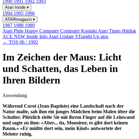
1990
1991
1992
1993
Atari Inside
▾
1994
1995
1996
ATARImagazin
▾
1987
1988
1989
Atari Phile
Happy Computer
Computer Kontakt
Atari Times
Hitdisk
ACE NSW Inside Info
Atari Update
STraight Up
atos
← TOS 06 / 1992
Im Zeichen der Maus: Licht
und Schatten, das Leben in
Ihren Bildern
Anwendung
Während Corot (Jean-Baptiste) eine Landschaft nach der
Natur malte, sah ihm ein junges Mädchen beim Malen über die
Schulter. Plötzlich zielte Sie mit ihrem Finger auf die Leinwand
und sagte zu ihm: »Aber... da, Monsieur, es gibt dort keinen
Baum.« »Er müßte dort sein, mein Kind« antwortete der
Meister ruhig.