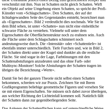
verschmilzt mit ihm. Nun ist Schatten nicht gleich Schatten. Wirft
ein Objekt auf seine Umgebung einen Schatten, so spricht der Profi-
Künstler vom »Schlagschatten«. Den Schatten, der auf der
lichtabgewandten Seite des Gegenstandes entsteht, bezeichnet man
als »Eigenschatten«. Bild 2 verdeutlicht dies nochmals. Wie Sie in
dem Bild sehen, ist unter »Schatten« nun nicht eine einheitliche
schwarze Fläche zu verstehen. Vielmehr soll unter dem
Eigenschatten die Oberflächenstruktur noch zu erahnen sein. Auch
die Fläche unter dem Schlagschatten schimmert noch
andeutungsweise durch. Die »Intensität« oder »Schattentiefe« ist
ebenfalls immer unterschiedlich. Tiefe Furchen und, wie in Bild 2,
der Schatten direkt unter der Kugel sind dunkler als die restliche
Fläche. Sie sind sogar in der Lage, Farbtönungen mit den
Schattenabstufungen anzudeuten und das ohne Farb- oder
Multisync-Monitore! Solche Abstufungen der Schatten tragen im
übrigen die Bezeichnung »Werte«.
Damit Sie bei der ganzen Theorie nicht selbst einen Schatten
bekommen, schreiten wir zur Praxis. Zeichnen Sie mit Ihrem
Grafikprogramm beliebige geometrische Figuren und versehen Sie
sie mit einem Eigenschaften. Sie müssen sich dabei zuvor überlegen,
aus welcher Richtung der Lichteinfall kommen soll. Natürlich fällt
der Schatten dann zur gegenüberliegenden Seite.
Das Anlegen der Schattenflächen kann auf unterschiedliche Weise