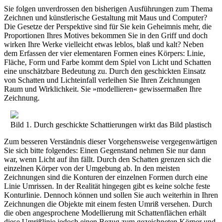
Sie folgen unverdrossen den bisherigen Ausführungen zum Thema
Zeichnen und künstlerische Gestaltung mit Maus und Computer?
Die Gesetze der Perspektive sind für Sie kein Geheimnis mehr, die
Proportionen Ihres Motives bekommen Sie in den Griff und doch
wirken Ihre Werke vielleicht etwas leblos, blaß und kalt? Neben
dem Erfassen der vier elementaren Formen eines Körpers: Linie,
Fläche, Form und Farbe kommt dem Spiel von Licht und Schatten
eine unschätzbare Bedeutung zu. Durch den geschickten Einsatz
von Schatten und Lichteinfall verleihen Sie Ihren Zeichnungen
Raum und Wirklichkeit. Sie »modellieren« gewissermaßen Ihre
Zeichnung.
Bild 1. Durch geschickte Schattierungen wirkt das Bild plastisch
Zum besseren Verständnis dieser Vorgehensweise vergegenwärtigen
Sie sich bitte folgendes: Einen Gegenstand nehmen Sie nur dann
war, wenn Licht auf ihn fällt. Durch den Schatten grenzen sich die
einzelnen Körper von der Umgebung ab. In den meisten
Zeichnungen sind die Konturen der einzelnen Formen durch eine
Linie Umrissen. In der Realität hingegen gibt es keine solche feste
Konturlinie. Dennoch können und sollen Sie auch weiterhin in Ihren
Zeichnungen die Objekte mit einem festen Umriß versehen. Durch
die oben angesprochene Modellierung mit Schattenflächen erhält
diese Umrißlinie jedoch einen Bezug zum gezeichneten Körper und