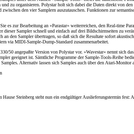
und zu organisieren. Polystar holt sich dabei die Daten direkt von den
wischen den vier Samplern auszutauschen. Funktionen zur semantische
Sie es zur Bearbeitung an »Parastar« weiterreichen, den Real-time P
 dieser Sampler schnell und einfach auf drei Bildschirmseiten zu verä
 an den Sampler übertragen, so daß sich die Resultate sofort akustisc
mplern via MIDI-Sample-Dump-Standard zusammenarbeitet.
0/ 330/50 angepaßte Version von Polystar vor. »Wavestar« nennt sich
ampler geeignet ist. Sämtliche Programme der Sample-Tools-Reihe bedi
Samples. Alternativ lassen sich Samples auch über den Atari-Monitor 
rn
Hause Steinberg steht nun ein endgültiger Auslieferungstermin fest: 