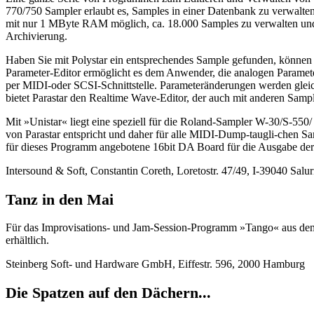
770/750 Sampler erlaubt es, Samples in einer Datenbank zu verwalten 
mit nur 1 MByte RAM möglich, ca. 18.000 Samples zu verwalten und z
Archivierung.
Haben Sie mit Polystar ein entsprechendes Sample gefunden, können 
Parameter-Editor ermöglicht es dem Anwender, die analogen Parameter
per MIDI-oder SCSI-Schnittstelle. Parameteränderungen werden gleich
bietet Parastar den Realtime Wave-Editor, der auch mit anderen Sa
Mit »Unistar« liegt eine speziell für die Roland-Sampler W-30/S-55
von Parastar entspricht und daher für alle MIDI-Dump-taugli-chen S
für dieses Programm angebotene 16bit DA Board für die Ausgabe der 
Intersound & Soft, Constantin Coreth, Loretostr. 47/49, I-39040 Salu
Tanz in den Mai
Für das Improvisations- und Jam-Session-Programm »Tango« aus dem 
erhältlich.
Steinberg Soft- und Hardware GmbH, Eiffestr. 596, 2000 Hamburg
Die Spatzen auf den Dächern...