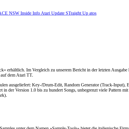
ACE NSW Inside Info
Atari Update
STraight Up
atos
ck« erhältlich. Im Vergleich zu unserem Bericht in der letzten Ausgab
auf dem Atari TT.
ulen ausgeliefert: Key-/Drum-Edit, Random Generator (Track-Input),
in der Version 1.0 bis zu hundert Songs, unbegrenzt viele Pattern mit S
rk).
amples unter dem Namen »Sample-Tools« bietet die italienische Firma