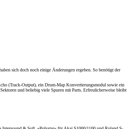
e haben sich doch noch einige Änderungen ergeben. So benötigt der
 Echo (Track-Output), ein Drum-Map Konvertierungsmodul sowie ein
ektoren und beliebig viele Spuren mit Parts. Erfreulicherweise bleibt
 Intersound & Soft. »Polystar« für Akai S1000/1100 und Roland S-