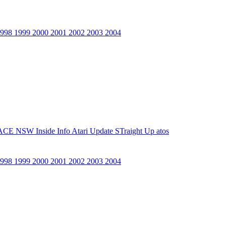
1998
1999
2000
2001
2002
2003
2004
ACE NSW Inside Info
Atari Update
STraight Up
atos
1998
1999
2000
2001
2002
2003
2004