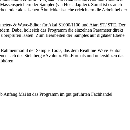
 Massenspeichern der Sampler (via Hostadap-ter). Somit ist es auch
n oder akustischen Ähnlichkeitssuche erleichtern die Arbeit bei der
arameter- & Wave-Editor für Akai S1000/1100 und Atari ST/ STE. Der
ndern. Dabei holt sich das Programm die einzelnen Parameter direkt
h überprüfen lassen. Zum Bearbeiten der Samples auf digitaler Ebene
 das Rahmenmodul der Sample-Tools, das dem Realtime-Wave-Editor
enen sich des Steinberg »Avalon«-File-Formats und unterstützen das
abhören.
Ab Anfang Mai ist das Programm im gut geführten Fachhandel