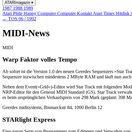
ATARImagazin
▾
1987
1988
1989
Atari Phile
Happy Computer
Computer Kontakt
Atari Times
Hitdisk
← TOS 06 / 1992
MIDI-News
MIDI
Warp Faktor volles Tempo
Ab sofort ist die Version 1.0 des neuen Geerdes Sequenzers »Star Tra
Sequenzer inzwischen mindestens 2 MByte RAM und läuft nun auch 
Neben dem Event(»Grid«)-Editor wird Star Track mit folgenden Mod
NRP-Editor für den General MIDI Standard (GS). Star Track verwaltet 
es beim ursprünglichen Verkaufspreis von 298 Mark (geplant: 398 Ma
Geerdes midisystems, Bismarckstr 84, 1000 Berlin 12
STARlight Express
Eine ganze Serie von Programmen zum Editieren und Verwalten von S